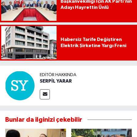
Başkanvekilliği İçin AK Parti’nin
Adayı Hayrettin Ünlü
Habersiz Tarife Değiştiren
Elektrik Şirketine Yargı Freni
EDITÖR HAKKINDA
SERPİL YARAR
Bunlar da ilginizi çekebilir