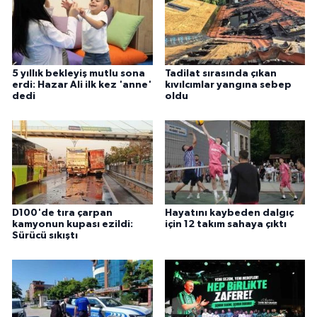
5 yıllık bekleyiş mutlu sona
Tadilat sırasında çıkan
erdi: Hazar Ali ilk kez 'anne'
kıvılcımlar yangına sebep
dedi
oldu
D100'de tıra çarpan
Hayatını kaybeden dalgıç
kamyonun kupası ezildi:
için 12 takım sahaya çıktı
Sürücü sıkıştı