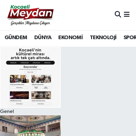
Nöbetçi Eczaneler
GÜNDEM
DÜNYA
EKONOMİ
TEKNOLOJİ
SPO
Hava Durumu
Trafik Durumu
Süper Lig Puan Durumu ve Fikstür
Tüm Manşetler
Son Dakika Haberleri
Genel
Haber Arşivi