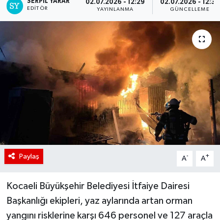
SERPİL YARAR
02.07.2026 - 12:29
02.07.2026 - 12:35
EDITÖR
YAYINLANMA
GÜNCELLEME
Paylaş
-
+
A
A
Kocaeli Büyükşehir Belediyesi İtfaiye Dairesi
Başkanlığı ekipleri, yaz aylarında artan orman
yangını risklerine karşı 646 personel ve 127 araçla