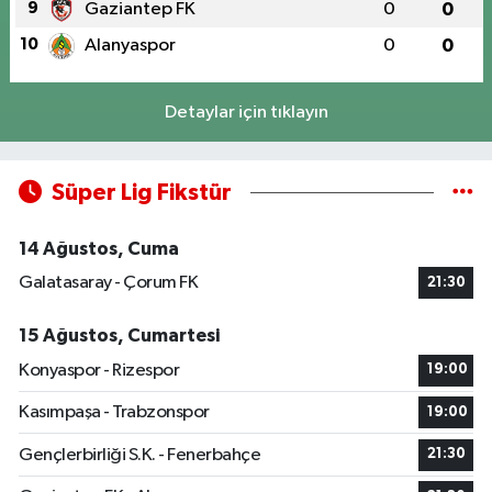
9
Gaziantep FK
0
0
10
Alanyaspor
0
0
Detaylar için tıklayın
Süper Lig Fikstür
14 Ağustos, Cuma
Galatasaray - Çorum FK
21:30
15 Ağustos, Cumartesi
Konyaspor - Rizespor
19:00
Kasımpaşa - Trabzonspor
19:00
Gençlerbirliği S.K. - Fenerbahçe
21:30