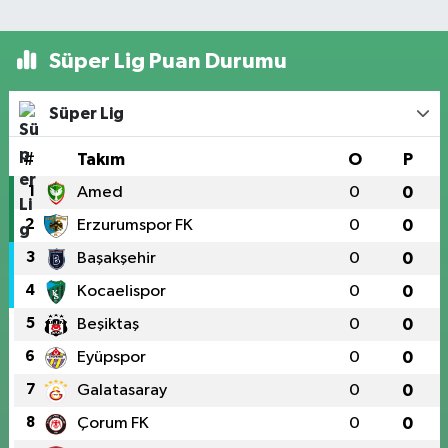
Süper Lig Puan Durumu
Süper Lig
#
Takım
O
P
1
Amed
0
0
2
Erzurumspor FK
0
0
3
Başakşehir
0
0
4
Kocaelispor
0
0
5
Beşiktaş
0
0
6
Eyüpspor
0
0
7
Galatasaray
0
0
8
Çorum FK
0
0