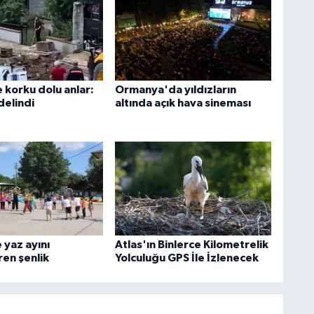
 korku dolu anlar:
Ormanya'da yıldızların
delindi
altında açık hava sineması
 yaz ayını
Atlas'ın Binlerce Kilometrelik
ren şenlik
Yolculuğu GPS İle İzlenecek