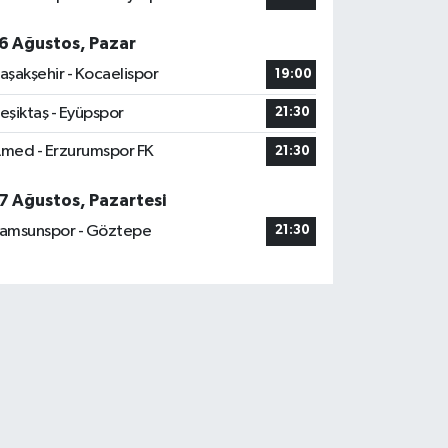
6 Ağustos, Pazar
aşakşehir - Kocaelispor
19:00
eşiktaş - Eyüpspor
21:30
med - Erzurumspor FK
21:30
7 Ağustos, Pazartesi
amsunspor - Göztepe
21:30