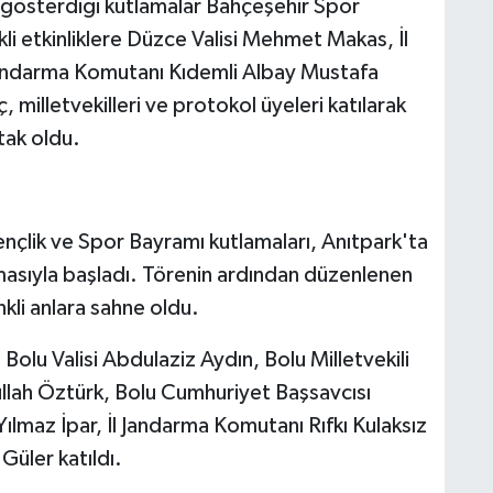
i gösterdiği kutlamalar Bahçeşehir Spor
i etkinliklere Düzce Valisi Mehmet Makas, İl
Jandarma Komutanı Kıdemli Albay Mustafa
ç, milletvekilleri ve protokol üyeleri katılarak
tak oldu.
çlik ve Spor Bayramı kutlamaları, Anıtpark'ta
masıyla başladı. Törenin ardından düzenlenen
nkli anlara sahne oldu.
olu Valisi Abdulaziz Aydın, Bolu Milletvekili
llah Öztürk, Bolu Cumhuriyet Başsavcısı
lmaz İpar, İl Jandarma Komutanı Rıfkı Kulaksız
Güler katıldı.