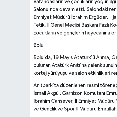
Vatandaşların ve çocukların yoğun ilg
Salonu'nda devam etti. Salondaki renkl
Emniyet Müdürü İbrahim Ergüder, İl 
Tetik, İl Genel Meclisi Başkanı Fazlı Ko
çocukların ve gençlerin heyecanına or
Bolu
Bolu'da, 19 Mayıs Atatürk'ü Anma, Gen
bulunan Atatürk Anıtı'na çelenk sunul
kortej yürüyüşü ve salon etkinlikleri re
Anıtpark'ta düzenlenen resmi törene; B
İsmail Akgül, Garnizon Komutanı Emru
İbrahim Cansever, İl Emniyet Müdürü Yı
ve Gençlik ve Spor İl Müdürü Emrullah 