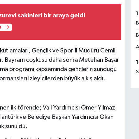
1
zurevi sakinleri bir araya geldi
B
e
B
A
utlamaları, Gençlik ve Spor İl Müdürü Cemil
dı. Bayram coşkusu daha sonra Metehan Başar
1
tlama programı kapsamında gençlerin sunduğu
S
formansları izleyicilerden büyük alkış aldı.
n ilk törende; Vali Yardımcısı Ömer Yılmaz,
slantürk ve Belediye Başkan Yardımcısı Okan
nk sunuldu.