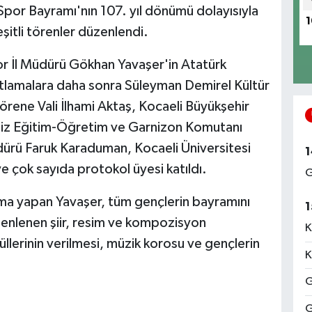
por Bayramı'nın 107. yıl dönümü dolayısıyla
1
şitli törenler düzenlendi.
por İl Müdürü Gökhan Yavaşer'in Atatürk
utlamalara daha sonra Süleyman Demirel Kültür
rene Vali İlhami Aktaş, Kocaeli Büyükşehir
eniz Eğitim-Öğretim ve Garnizon Komutanı
dürü Faruk Karaduman, Kocaeli Üniversitesi
1
e çok sayıda protokol üyesi katıldı.
G
ma yapan Yavaşer, tüm gençlerin bayramını
1
zenlenen şiir, resim ve kompozisyon
K
llerinin verilmesi, müzik korosu ve gençlerin
K
G
G