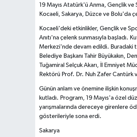
19 Mayıs Atatürk'ü Anma, Gençlik ve S
Kocaeli, Sakarya, Düzce ve Bolu'da çe
Kocaeli'deki etkinlikler, Gençlik ve S
Anıtı'na çelenk sunmasıyla başladı. K
Merkezi'nde devam edildi. Buradaki tö
Belediye Başkanı Tahir Büyükakın, D
Tuğamiral Selçuk Akarı, İl Emniyet Mü
Rektörü Prof. Dr. Nuh Zafer Cantürk v
Günün anlam ve önemine ilişkin konuş
kutladı. Program, 19 Mayıs'a özel dü
yarışmalarında dereceye girenlere ödü
gösterileriyle sona erdi.
Sakarya