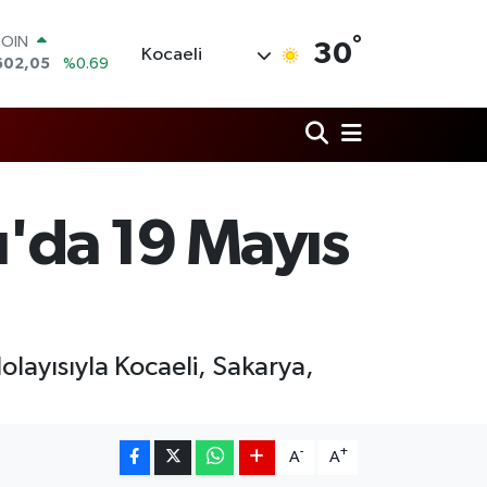
°
LAR
30
Kocaeli
5986
%0.06
RO
0700
%0.1
RLİN
2438
%0.21
M ALTIN
3.94
%0.32
T100
u'da 19 Mayıs
768
%48
COIN
602,05
%0.69
layısıyla Kocaeli, Sakarya,
-
+
A
A