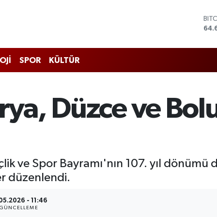
DO
47,
EU
55,
STE
OJİ
SPOR
KÜLTÜR
64,
GRA
651
BİS
rya, Düzce ve Bol
13.
BIT
64.
ik ve Spor Bayramı'nın 107. yıl dönümü do
er düzenlendi.
05.2026 - 11:46
GÜNCELLEME