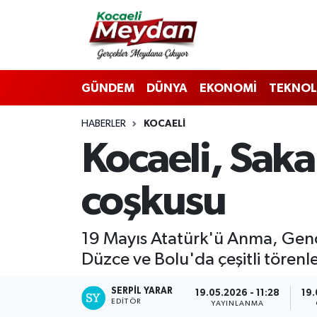
Nöbetçi Eczaneler
GÜNDEM
DÜNYA
EKONOMİ
TEKNOL
Hava Durumu
HABERLER
KOCAELI
Trafik Durumu
Kocaeli, Saka
Süper Lig Puan Durumu ve Fikstür
coşkusu
Tüm Manşetler
Son Dakika Haberleri
19 Mayıs Atatürk'ü Anma, Gençl
Düzce ve Bolu'da çeşitli törenl
Haber Arşivi
SERPİL YARAR
19.05.2026 - 11:28
19.
EDITÖR
YAYINLANMA