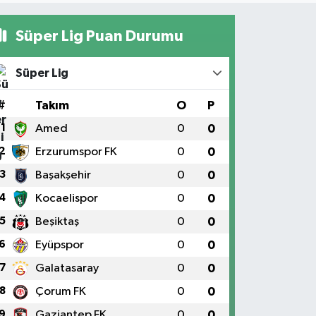
Süper Lig Puan Durumu
Süper Lig
#
Takım
O
P
1
Amed
0
0
2
Erzurumspor FK
0
0
3
Başakşehir
0
0
4
Kocaelispor
0
0
5
Beşiktaş
0
0
6
Eyüpspor
0
0
7
Galatasaray
0
0
8
Çorum FK
0
0
9
Gaziantep FK
0
0