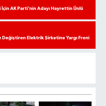
 İçin AK Parti’nin Adayı Hayrettin Ünlü
 Değiştiren Elektrik Şirketine Yargı Freni