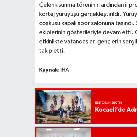
Çelenk sunma töreninin ardından il pro
kortej yürüyüşü gerçekleştirildi. Yür
coşkusu kapalı spor salonuna taşındı.
ekiplerinin gösterileriyle devam etti.
etkinlikte vatandaşlar, gençlerin sergil
takip etti.
Kaynak:
İHA
EDITÖRÜN SEÇTIĞI
Kocaeli’de Adr