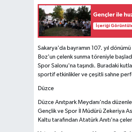
Gençler ile hu
İçeriği Görüntül
Sakarya'da bayramın 107. yıl dönümü k
Boz'un çelenk sunma töreniyle başla
Spor Salonu'na taşındı. Buradaki ku
sportif etkinlikler ve çeşitli sahne per
Düzce
Düzce Anıtpark Meydanı'nda düzenlene
Gençlik ve Spor İl Müdürü Zekeriya A
Kaltu tarafından Atatürk Anıtı'na çele