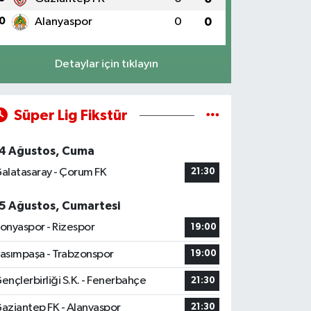
0
Alanyaspor
0
0
Detaylar için tıklayın
Süper Lig Fikstür
4 Ağustos, Cuma
alatasaray - Çorum FK
21:30
5 Ağustos, Cumartesi
onyaspor - Rizespor
19:00
asımpaşa - Trabzonspor
19:00
ençlerbirliği S.K. - Fenerbahçe
21:30
aziantep FK - Alanyaspor
21:30