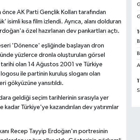
G
önce AK Parti Gençlik Kolları tarafından
G
 isimli kısa film izlendi. Ayrıca, alanı dolduran
doğan'a özel hazırlanan dev pankartları açtı.
1
B
seri 'Dönence' eşliğinde başlayan dron
B
ünde yüzlerce dronla oluşturulan görsel
ş tarihi olan 14 Ağustos 2001 ve Türkiye
A
logosu ile partinin kuruluş sloganı olan
1
leri gökyüzüne yansıtıldı.
S
ara geldiği seçim tarihlerinin sırasıyla yer
e kadar Türkiye'ye kazandırılan dev yatırımlar
anı Recep Tayyip Erdoğan'ın portresinin