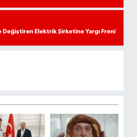
 Değiştiren Elektrik Şirketine Yargı Freni