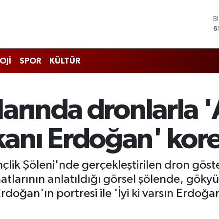
B
6
D
4
E
5
OJİ
SPOR
KÜLTÜR
S
6
G
6
arında dronlarla '
B
1
nı Erdoğan' kore
lik Şöleni'nde gerçekleştirilen dron göst
atlarının anlatıldığı görsel şölende, göky
ğan'ın portresi ile 'İyi ki varsın Erdoğa