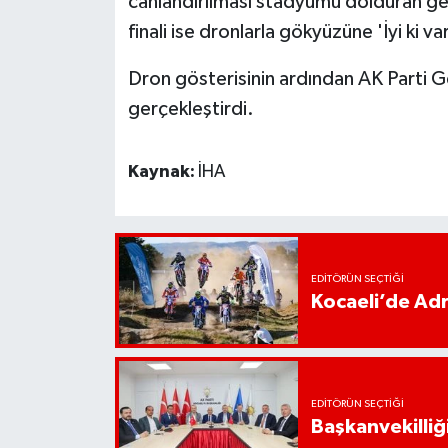
canlandırılması stadyumu dolduran gen
finali ise dronlarla gökyüzüne 'İyi ki v
Dron gösterisinin ardından AK Parti Ge
gerçekleştirdi.
Kaynak:
İHA
EDITÖRÜN SEÇTIĞI
Kocaeli’de Adr
EDITÖRÜN SEÇTIĞI
Başkanvekilliği