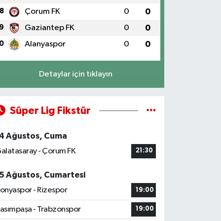
8
Çorum FK
0
0
9
Gaziantep FK
0
0
0
Alanyaspor
0
0
Detaylar için tıklayın
Süper Lig Fikstür
4 Ağustos, Cuma
alatasaray - Çorum FK
21:30
5 Ağustos, Cumartesi
onyaspor - Rizespor
19:00
asımpaşa - Trabzonspor
19:00