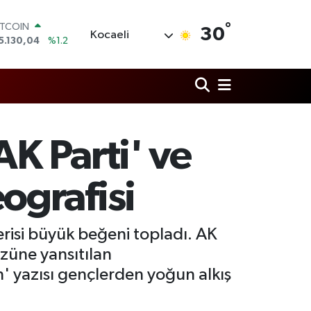
ITCOIN
5.130,04
%1.2
°
OLAR
30
Kocaeli
7,7106
%0.17
URO
5,1652
%0.27
TERLİN
4,4046
%0.35
RAM ALTIN
618.49
%2.12
AK Parti' ve
İST100
3.773
%-19
ografisi
erisi büyük beğeni topladı. AK
üzüne yansıtılan
n' yazısı gençlerden yoğun alkış