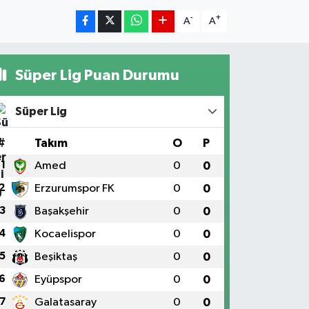
-
+
A
A
Süper Lig Puan Durumu
Süper Lig
#
Takım
O
P
1
Amed
0
0
2
Erzurumspor FK
0
0
3
Başakşehir
0
0
4
Kocaelispor
0
0
5
Beşiktaş
0
0
6
Eyüpspor
0
0
7
Galatasaray
0
0