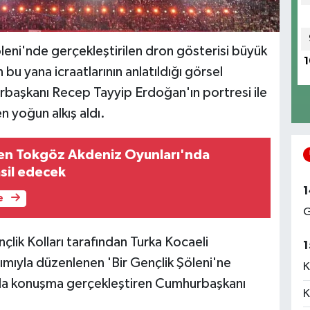
leni'nde gerçekleştirilen dron gösterisi büyük
1
bu yana icraatlarının anlatıldığı görsel
başkanı Recep Tayyip Erdoğan'ın portresi ile
n yoğun alkış aldı.
en Tokgöz Akdeniz Oyunları'nda
msil edecek
1
e
G
ik Kolları tarafından Turka Kocaeli
1
mıyla düzenlenen 'Bir Gençlik Şöleni'ne
K
alanda konuşma gerçekleştiren Cumhurbaşkanı
K