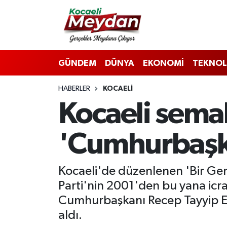
Nöbetçi Eczaneler
GÜNDEM
DÜNYA
EKONOMİ
TEKNOL
Hava Durumu
HABERLER
KOCAELI
Trafik Durumu
Kocaeli semal
Süper Lig Puan Durumu ve Fikstür
'Cumhurbaşka
Tüm Manşetler
Son Dakika Haberleri
Kocaeli'de düzenlenen 'Bir Genç
Parti'nin 2001'den bu yana icra
Haber Arşivi
Cumhurbaşkanı Recep Tayyip Erdo
aldı.