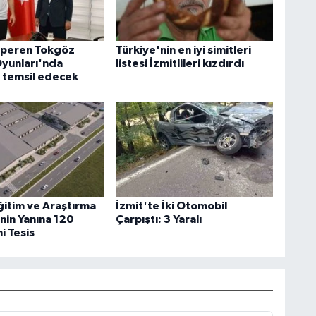
lperen Tokgöz
Türkiye'nin en iyi simitleri
yunları'nda
listesi İzmitlileri kızdırdı
i temsil edecek
ğitim ve Araştırma
İzmit'te İki Otomobil
nin Yanına 120
Çarpıştı: 3 Yaralı
ni Tesis