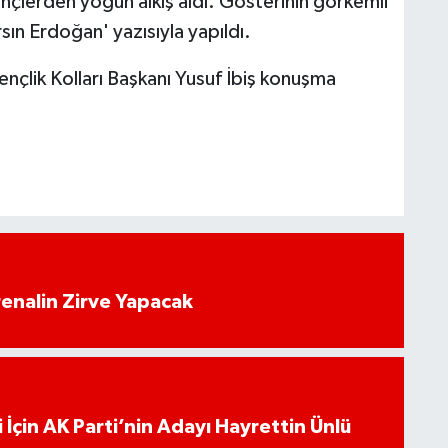
çlerden yoğun alkış aldı. Gösterinin görkemli
arsın Erdoğan' yazısıyla yapıldı.
nçlik Kolları Başkanı Yusuf İbiş konuşma
enalin Zirve Yapacak
 İçin AK Parti’nin Adayı Hayrettin Ünlü