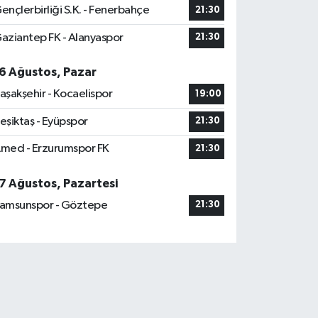
ençlerbirliği S.K. - Fenerbahçe
21:30
aziantep FK - Alanyaspor
21:30
6 Ağustos, Pazar
aşakşehir - Kocaelispor
19:00
eşiktaş - Eyüpspor
21:30
med - Erzurumspor FK
21:30
7 Ağustos, Pazartesi
amsunspor - Göztepe
21:30