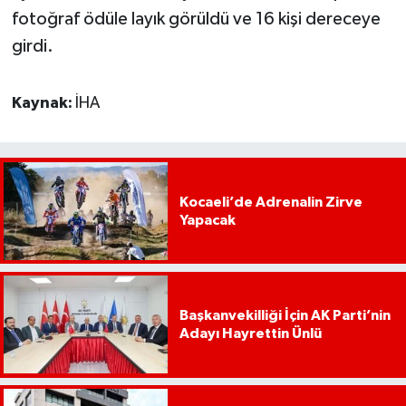
fotoğraf ödüle layık görüldü ve 16 kişi dereceye
girdi.
Kaynak:
İHA
Kocaeli’de Adrenalin Zirve
Yapacak
Başkanvekilliği İçin AK Parti’nin
Adayı Hayrettin Ünlü