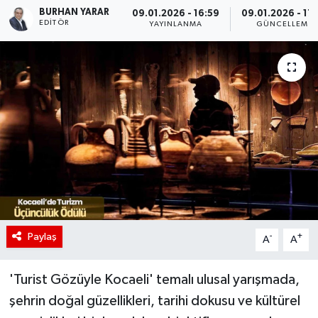
BURHAN YARAR
09.01.2026 - 16:59
09.01.2026 - 17
EDITÖR
YAYINLANMA
GÜNCELLEME
Paylaş
-
+
A
A
'Turist Gözüyle Kocaeli' temalı ulusal yarışmada,
şehrin doğal güzellikleri, tarihi dokusu ve kültürel