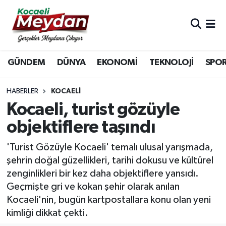
Nöbetçi Eczaneler
GÜNDEM
DÜNYA
EKONOMİ
TEKNOLOJİ
SPO
Hava Durumu
Trafik Durumu
HABERLER
KOCAELI
Kocaeli, turist gözüyle
Süper Lig Puan Durumu ve Fikstür
objektiflere taşındı
Tüm Manşetler
'Turist Gözüyle Kocaeli' temalı ulusal yarışmada,
şehrin doğal güzellikleri, tarihi dokusu ve kültürel
Son Dakika Haberleri
zenginlikleri bir kez daha objektiflere yansıdı.
Geçmişte gri ve kokan şehir olarak anılan
Haber Arşivi
Kocaeli'nin, bugün kartpostallara konu olan yeni
kimliği dikkat çekti.