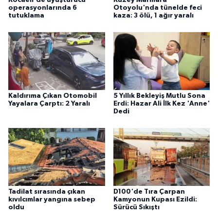
Kocaeli'de uyuşturucu
Kuzey Marmara
operasyonlarında 6
Otoyolu'nda tünelde feci
tutuklama
kaza: 3 ölü, 1 ağır yaralı
Kaldırıma Çıkan Otomobil
5 Yıllık Bekleyiş Mutlu Sona
Yayalara Çarptı: 2 Yaralı
Erdi: Hazar Ali İlk Kez 'Anne'
Dedi
Tadilat sırasında çıkan
D100'de Tıra Çarpan
kıvılcımlar yangına sebep
Kamyonun Kupası Ezildi:
oldu
Sürücü Sıkıştı