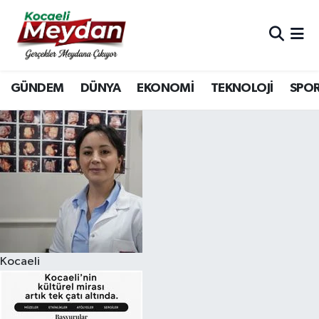
Nöbetçi Eczaneler
GÜNDEM
DÜNYA
EKONOMİ
TEKNOLOJİ
SPO
Hava Durumu
Trafik Durumu
Süper Lig Puan Durumu ve Fikstür
Tüm Manşetler
Son Dakika Haberleri
Kocaeli
Haber Arşivi