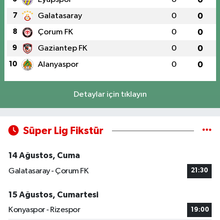
7
Galatasaray
0
0
8
Çorum FK
0
0
9
Gaziantep FK
0
0
10
Alanyaspor
0
0
Detaylar için tıklayın
Süper Lig Fikstür
14 Ağustos, Cuma
Galatasaray - Çorum FK
21:30
15 Ağustos, Cumartesi
Konyaspor - Rizespor
19:00