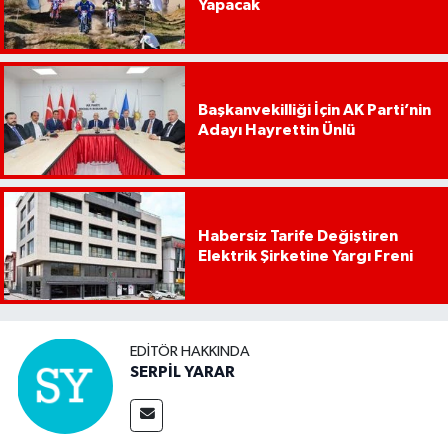
Yapacak
Başkanvekilliği İçin AK Parti’nin
Adayı Hayrettin Ünlü
Habersiz Tarife Değiştiren
Elektrik Şirketine Yargı Freni
EDITÖR HAKKINDA
SERPİL YARAR