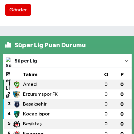
Gönder
Süper Lig Puan Durumu
Süper Lig
#
Takım
O
P
1
Amed
0
0
2
Erzurumspor FK
0
0
3
Başakşehir
0
0
4
Kocaelispor
0
0
5
Beşiktaş
0
0
6
Eyüpspor
0
0