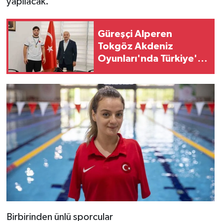
yapılacak.
Güreşçi Alperen
Tokgöz Akdeniz
Oyunları'nda Türkiye'yi
temsil edecek
Birbirinden ünlü sporcular