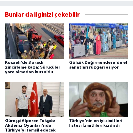
Bunlar da ilginizi çekebilir
Kocaeli'de 3 araçlı
Gölcük Değirmendere'de el
zincirleme kaza: Sürücüler
sanatları rüzgarı esiyor
yara almadan kurtuldu
Güreşçi Alperen Tokgöz
Türkiye'nin en iyi simitleri
Akdeniz Oyunları'nda
listesi İzmitlileri kızdırdı
Türkiye'yi temsil edecek