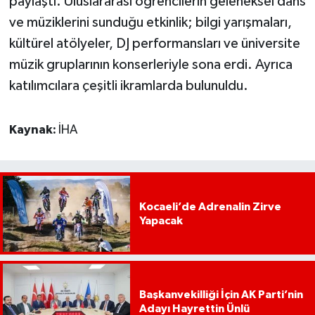
paylaştı. Uluslararası öğrencilerin geleneksel dans
ve müziklerini sunduğu etkinlik; bilgi yarışmaları,
kültürel atölyeler, DJ performansları ve üniversite
müzik gruplarının konserleriyle sona erdi. Ayrıca
katılımcılara çeşitli ikramlarda bulunuldu.
Kaynak:
İHA
Kocaeli’de Adrenalin Zirve
Yapacak
Başkanvekilliği İçin AK Parti’nin
Adayı Hayrettin Ünlü