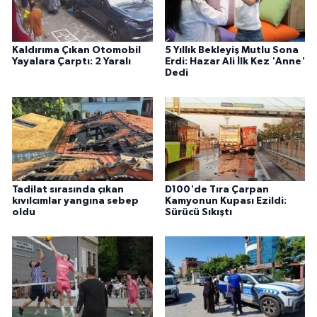
Kaldırıma Çıkan Otomobil
5 Yıllık Bekleyiş Mutlu Sona
Yayalara Çarptı: 2 Yaralı
Erdi: Hazar Ali İlk Kez 'Anne'
Dedi
Tadilat sırasında çıkan
D100'de Tıra Çarpan
kıvılcımlar yangına sebep
Kamyonun Kupası Ezildi:
oldu
Sürücü Sıkıştı