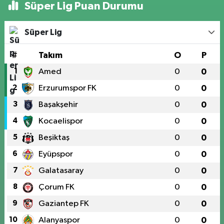
Süper Lig Puan Durumu
Süper Lig
#
Takım
O
P
1
Amed
0
0
2
Erzurumspor FK
0
0
3
Başakşehir
0
0
4
Kocaelispor
0
0
5
Beşiktaş
0
0
6
Eyüpspor
0
0
7
Galatasaray
0
0
8
Çorum FK
0
0
9
Gaziantep FK
0
0
10
Alanyaspor
0
0