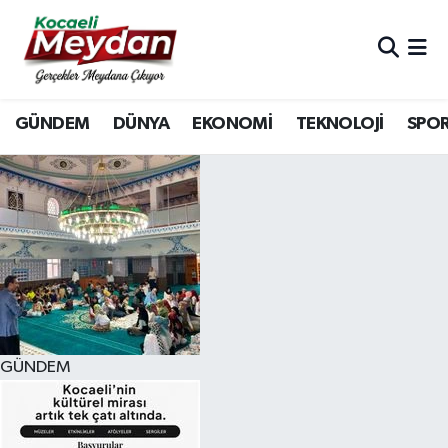
Nöbetçi Eczaneler
GÜNDEM
DÜNYA
EKONOMİ
TEKNOLOJİ
SPO
Hava Durumu
Trafik Durumu
Süper Lig Puan Durumu ve Fikstür
Tüm Manşetler
Son Dakika Haberleri
GÜNDEM
Haber Arşivi