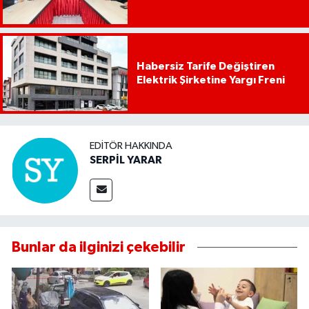
Habersiz Tarife Değiştiren
Elektrik Şirketine Yargı Freni
EDITÖR HAKKINDA
SERPİL YARAR
Bunlar da ilginizi çekebilir