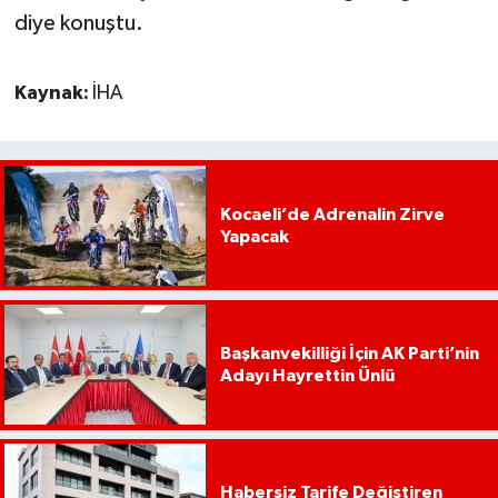
diye konuştu.
Kaynak:
İHA
Kocaeli’de Adrenalin Zirve
Yapacak
Başkanvekilliği İçin AK Parti’nin
Adayı Hayrettin Ünlü
Habersiz Tarife Değiştiren