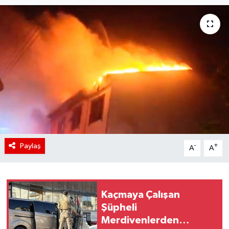
Paylaş
-
+
A
A
Kaçmaya Çalışan
Şüpheli
Merdivenlerden