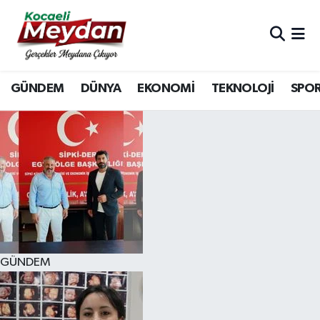
Nöbetçi Eczaneler
GÜNDEM
DÜNYA
EKONOMİ
TEKNOLOJİ
SPO
Hava Durumu
Trafik Durumu
Süper Lig Puan Durumu ve Fikstür
Tüm Manşetler
Son Dakika Haberleri
GÜNDEM
Haber Arşivi