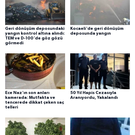
Geri dönüşüm deposundaki
Kocaeli'de geri dönüşüm
yangın kontrol altına alındı:
deposunda yangın
TEM ve D-100'de göz gözü
görmedi
Ece Naz'ın son anları
50 Yıl Hapis Cezasıyla
kamerada: Mutfakta ve
Aranıyordu, Yakalandı
tencerede dikkat çeken saç
telleri