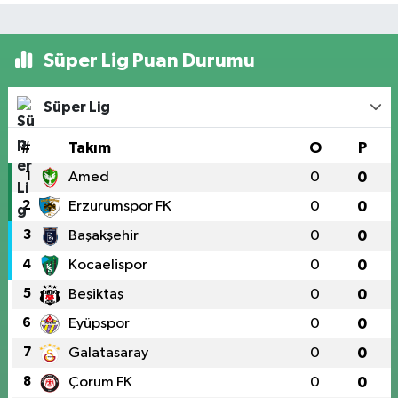
Süper Lig Puan Durumu
Süper Lig
#
Takım
O
P
1
Amed
0
0
2
Erzurumspor FK
0
0
3
Başakşehir
0
0
4
Kocaelispor
0
0
5
Beşiktaş
0
0
6
Eyüpspor
0
0
7
Galatasaray
0
0
8
Çorum FK
0
0