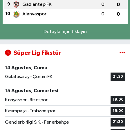
9
Gaziantep FK
0
0
10
Alanyaspor
0
0
Detaylar için tıklayın
Süper Lig Fikstür
14 Ağustos, Cuma
Galatasaray - Çorum FK
21:30
15 Ağustos, Cumartesi
Konyaspor - Rizespor
19:00
Kasımpaşa - Trabzonspor
19:00
Gençlerbirliği S.K. - Fenerbahçe
21:30