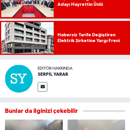
Adayı Hayrettin Ünlü
Habersiz Tarife Değiştiren
Elektrik Şirketine Yargı Freni
EDITÖR HAKKINDA
SERPİL YARAR
Bunlar da ilginizi çekebilir