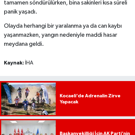
tamamen söndürülürken, bina sakinleri kısa süreli
panik yaşadı.
Olayda herhangi bir yaralanma ya da can kaybı
yaşanmazken, yangın nedeniyle maddi hasar
meydana geldi.
Kaynak:
İHA
Kocaeli’de Adrenalin Zirve
Yapacak
Başkanvekilliği İçin AK Parti’nin