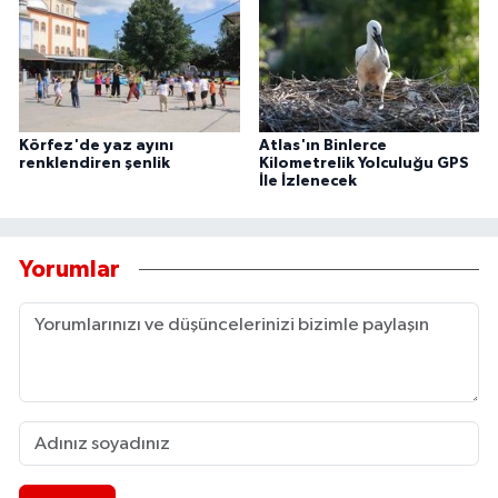
Körfez'de yaz ayını
Atlas'ın Binlerce
renklendiren şenlik
Kilometrelik Yolculuğu GPS
İle İzlenecek
Yorumlar