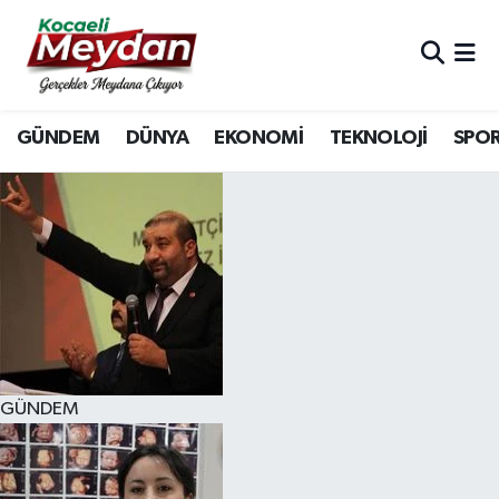
Nöbetçi Eczaneler
GÜNDEM
DÜNYA
EKONOMİ
TEKNOLOJİ
SPO
Hava Durumu
Trafik Durumu
Süper Lig Puan Durumu ve Fikstür
Tüm Manşetler
Son Dakika Haberleri
GÜNDEM
Haber Arşivi