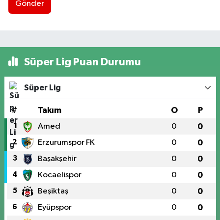
Gönder
Süper Lig Puan Durumu
Süper Lig
#
Takım
O
P
1
Amed
0
0
2
Erzurumspor FK
0
0
3
Başakşehir
0
0
4
Kocaelispor
0
0
5
Beşiktaş
0
0
6
Eyüpspor
0
0