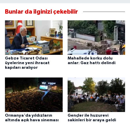
Bunlar da ilginizi çekebilir
Gebze Ticaret Odası
Mahallede korku dolu
üyelerine yeni ihracat
anlar: Gaz hattı delindi
kapıları aralıyor
Ormanya'da yıldızların
Gençler ile huzurevi
altında açık hava sineması
sakinleri bir araya geldi