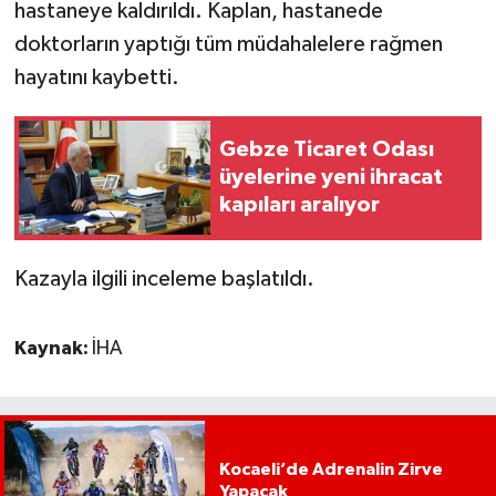
hastaneye kaldırıldı. Kaplan, hastanede
doktorların yaptığı tüm müdahalelere rağmen
hayatını kaybetti.
Gebze Ticaret Odası
üyelerine yeni ihracat
kapıları aralıyor
Kazayla ilgili inceleme başlatıldı.
Kaynak:
İHA
Kocaeli’de Adrenalin Zirve
Yapacak