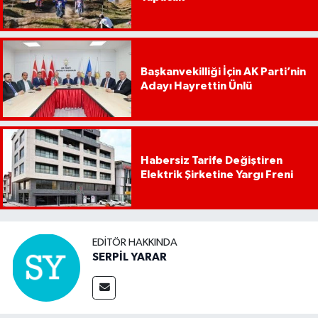
Başkanvekilliği İçin AK Parti’nin
Adayı Hayrettin Ünlü
Habersiz Tarife Değiştiren
Elektrik Şirketine Yargı Freni
EDITÖR HAKKINDA
SERPİL YARAR