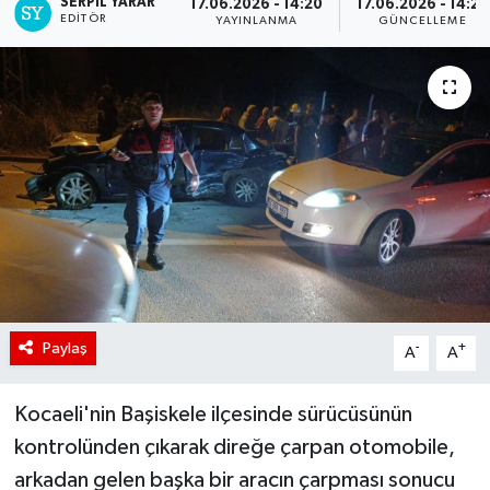
SERPİL YARAR
17.06.2026 - 14:20
17.06.2026 - 14:25
EDITÖR
YAYINLANMA
GÜNCELLEME
Paylaş
-
+
A
A
Kocaeli'nin Başiskele ilçesinde sürücüsünün
kontrolünden çıkarak direğe çarpan otomobile,
arkadan gelen başka bir aracın çarpması sonucu