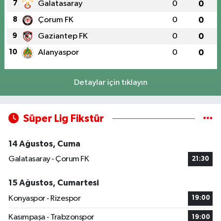
7
Galatasaray
0
0
8
Çorum FK
0
0
9
Gaziantep FK
0
0
10
Alanyaspor
0
0
Detaylar için tıklayın
Süper Lig Fikstür
14 Ağustos, Cuma
Galatasaray - Çorum FK
21:30
15 Ağustos, Cumartesi
Konyaspor - Rizespor
19:00
Kasımpaşa - Trabzonspor
19:00