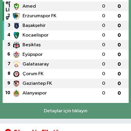
1
Amed
0
0
2
Erzurumspor FK
0
0
3
Başakşehir
0
0
4
Kocaelispor
0
0
5
Beşiktaş
0
0
6
Eyüpspor
0
0
7
Galatasaray
0
0
8
Çorum FK
0
0
9
Gaziantep FK
0
0
10
Alanyaspor
0
0
Detaylar için tıklayın