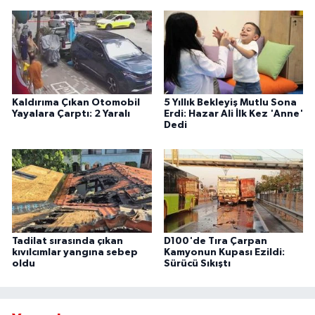
Kaldırıma Çıkan Otomobil
5 Yıllık Bekleyiş Mutlu Sona
Yayalara Çarptı: 2 Yaralı
Erdi: Hazar Ali İlk Kez 'Anne'
Dedi
Tadilat sırasında çıkan
D100'de Tıra Çarpan
kıvılcımlar yangına sebep
Kamyonun Kupası Ezildi:
oldu
Sürücü Sıkıştı