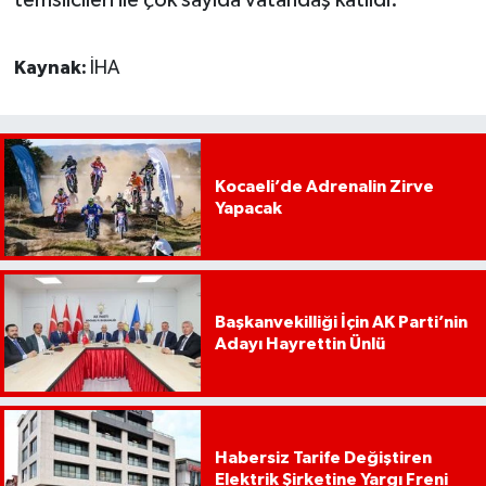
Kaynak:
İHA
Kocaeli’de Adrenalin Zirve
Yapacak
Başkanvekilliği İçin AK Parti’nin
Adayı Hayrettin Ünlü
Habersiz Tarife Değiştiren
Elektrik Şirketine Yargı Freni