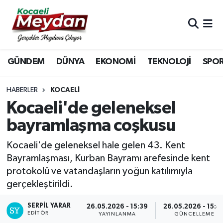
Nöbetçi Eczaneler
GÜNDEM
DÜNYA
EKONOMİ
TEKNOLOJİ
SPO
Hava Durumu
Trafik Durumu
HABERLER
KOCAELI
Kocaeli'de geleneksel
Süper Lig Puan Durumu ve Fikstür
bayramlaşma coşkusu
Tüm Manşetler
Kocaeli'de geleneksel hale gelen 43. Kent
Bayramlaşması, Kurban Bayramı arefesinde kent
Son Dakika Haberleri
protokolü ve vatandaşların yoğun katılımıyla
gerçekleştirildi.
Haber Arşivi
SERPİL YARAR
26.05.2026 - 15:39
26.05.2026 - 15:4
EDITÖR
YAYINLANMA
GÜNCELLEME