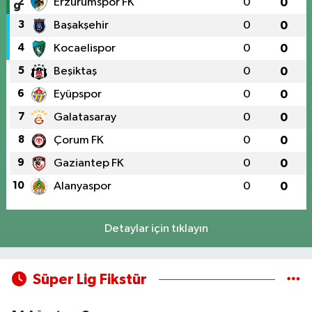
2
Erzurumspor FK
0
0
3
Başakşehir
0
0
4
Kocaelispor
0
0
5
Beşiktaş
0
0
6
Eyüpspor
0
0
7
Galatasaray
0
0
8
Çorum FK
0
0
9
Gaziantep FK
0
0
10
Alanyaspor
0
0
Detaylar için tıklayın
Süper Lig Fikstür