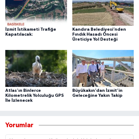
İzmit İstikameti Trafiğe
Kandıra Belediyesi’nden
Kapatılacak:
Fındık Hasadı Öncesi
Üreticiye Yol Desteği
Atlas'ın Binlerce
Büyükakın’dan İzmit’in
Kilometrelik Yolculuğu GPS
Geleceğine Yakın Takip
İle İzlenecek
Yorumlar