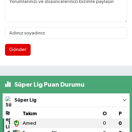
Gönder
Süper Lig Puan Durumu
Süper Lig
#
Takım
O
P
1
Amed
0
0