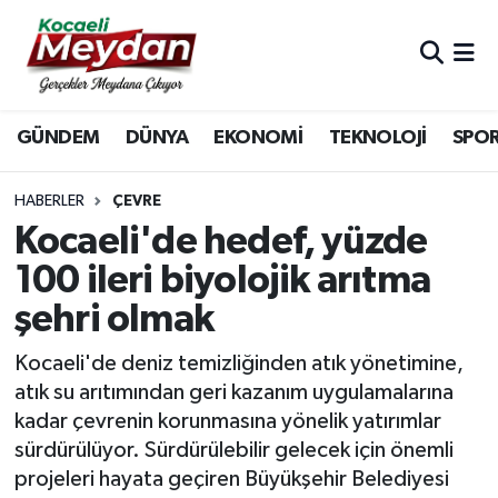
Nöbetçi Eczaneler
GÜNDEM
DÜNYA
EKONOMİ
TEKNOLOJİ
SPO
Hava Durumu
Trafik Durumu
HABERLER
ÇEVRE
Kocaeli'de hedef, yüzde
Süper Lig Puan Durumu ve Fikstür
100 ileri biyolojik arıtma
şehri olmak
Tüm Manşetler
Kocaeli'de deniz temizliğinden atık yönetimine,
Son Dakika Haberleri
atık su arıtımından geri kazanım uygulamalarına
kadar çevrenin korunmasına yönelik yatırımlar
Haber Arşivi
sürdürülüyor. Sürdürülebilir gelecek için önemli
projeleri hayata geçiren Büyükşehir Belediyesi