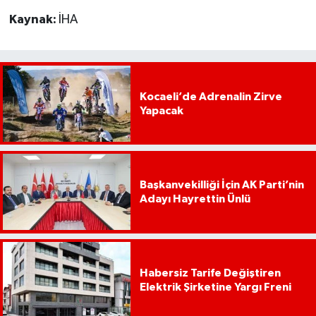
Kaynak:
İHA
Kocaeli’de Adrenalin Zirve
Yapacak
Başkanvekilliği İçin AK Parti’nin
Adayı Hayrettin Ünlü
Habersiz Tarife Değiştiren
Elektrik Şirketine Yargı Freni