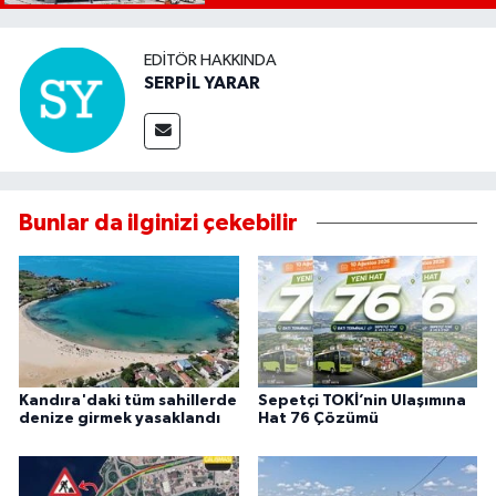
EDITÖR HAKKINDA
SERPİL YARAR
Bunlar da ilginizi çekebilir
Kandıra'daki tüm sahillerde
Sepetçi TOKİ’nin Ulaşımına
denize girmek yasaklandı
Hat 76 Çözümü