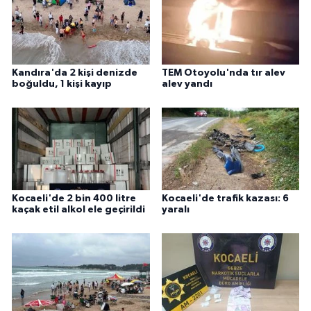
Kandıra'da 2 kişi denizde
TEM Otoyolu'nda tır alev
boğuldu, 1 kişi kayıp
alev yandı
Kocaeli'de 2 bin 400 litre
Kocaeli'de trafik kazası: 6
kaçak etil alkol ele geçirildi
yaralı