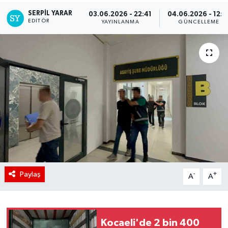
SERPİL YARAR
03.06.2026 - 22:41
04.06.2026 - 12:4
EDITÖR
YAYINLANMA
GÜNCELLEME
Paylaş
-
+
A
A
Kocaeli'de 2 bin 400