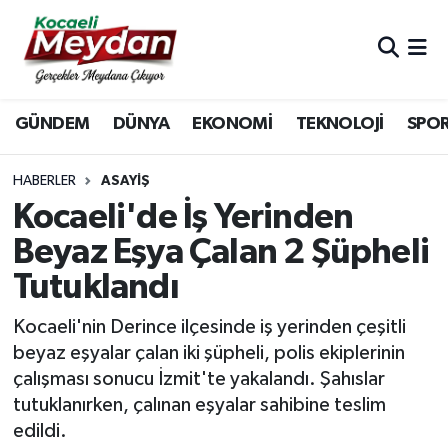
Nöbetçi Eczaneler
GÜNDEM
DÜNYA
EKONOMİ
TEKNOLOJİ
SPO
Hava Durumu
Trafik Durumu
HABERLER
ASAYIŞ
Kocaeli'de İş Yerinden
Süper Lig Puan Durumu ve Fikstür
Beyaz Eşya Çalan 2 Şüpheli
Tutuklandı
Tüm Manşetler
Kocaeli'nin Derince ilçesinde iş yerinden çeşitli
Son Dakika Haberleri
beyaz eşyalar çalan iki şüpheli, polis ekiplerinin
çalışması sonucu İzmit'te yakalandı. Şahıslar
Haber Arşivi
tutuklanırken, çalınan eşyalar sahibine teslim
edildi.