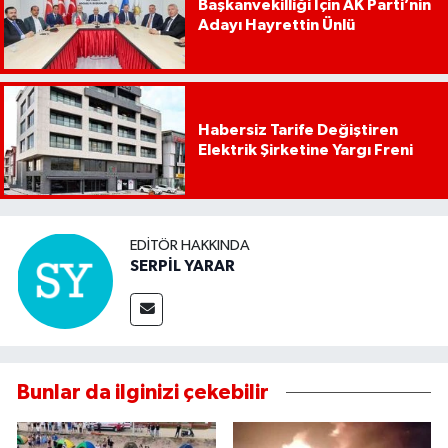
Başkanvekilliği İçin AK Parti’nin
Adayı Hayrettin Ünlü
Habersiz Tarife Değiştiren
Elektrik Şirketine Yargı Freni
EDITÖR HAKKINDA
SERPİL YARAR
Bunlar da ilginizi çekebilir