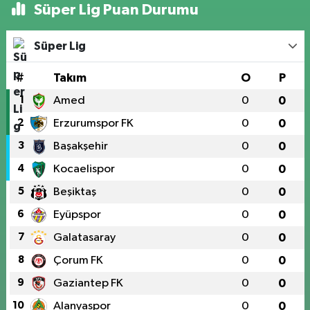
Süper Lig Puan Durumu
Süper Lig
#
Takım
O
P
1
Amed
0
0
2
Erzurumspor FK
0
0
3
Başakşehir
0
0
4
Kocaelispor
0
0
5
Beşiktaş
0
0
6
Eyüpspor
0
0
7
Galatasaray
0
0
8
Çorum FK
0
0
9
Gaziantep FK
0
0
10
Alanyaspor
0
0