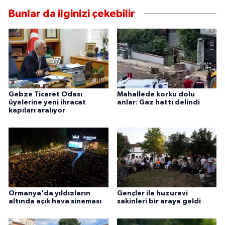
Bunlar da ilginizi çekebilir
Gebze Ticaret Odası
Mahallede korku dolu
üyelerine yeni ihracat
anlar: Gaz hattı delindi
kapıları aralıyor
Ormanya'da yıldızların
Gençler ile huzurevi
altında açık hava sineması
sakinleri bir araya geldi