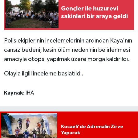
Gençler ile huzurevi
sakinleri bir araya geldi
Polis ekiplerinin incelemelerinin ardından Kaya'nın
cansız bedeni, kesin ölüm nedeninin belirlenmesi
amacıyla otopsi yapılmak üzere morga kaldırıldı.
Olayla ilgili inceleme başlatıldı.
Kaynak:
İHA
Kocaeli’de Adrenalin Zirve
Yapacak