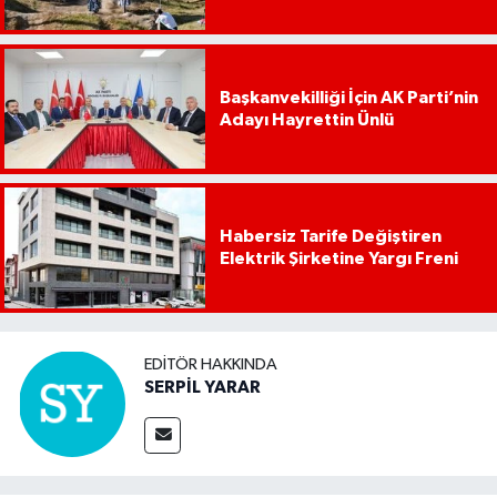
Başkanvekilliği İçin AK Parti’nin
Adayı Hayrettin Ünlü
Habersiz Tarife Değiştiren
Elektrik Şirketine Yargı Freni
EDITÖR HAKKINDA
SERPİL YARAR