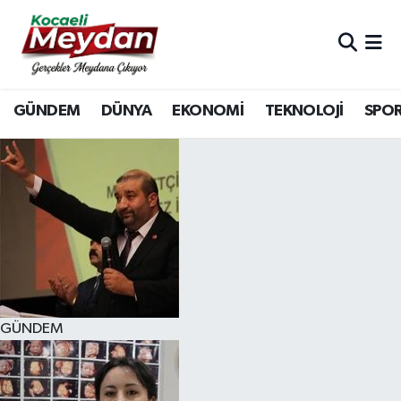
Nöbetçi Eczaneler
GÜNDEM
DÜNYA
EKONOMİ
TEKNOLOJİ
SPO
Hava Durumu
Trafik Durumu
Süper Lig Puan Durumu ve Fikstür
Tüm Manşetler
Son Dakika Haberleri
GÜNDEM
Haber Arşivi