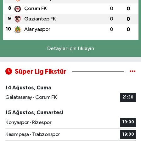
8
Çorum FK
0
0
9
Gaziantep FK
0
0
10
Alanyaspor
0
0
Detaylar için tıklayın
Süper Lig Fikstür
14 Ağustos, Cuma
Galatasaray - Çorum FK
21:30
15 Ağustos, Cumartesi
Konyaspor - Rizespor
19:00
Kasımpaşa - Trabzonspor
19:00