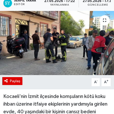
SERPİL YARAR
27.05.2026 - 17:22
27.05.2026 - 17:31
EDITÖR
YAYINLANMA
GÜNCELLEME
Paylaş
-
+
A
A
Kocaeli'nin İzmit ilçesinde komşuların kötü koku
ihbarı üzerine itfaiye ekiplerinin yardımıyla girilen
evde, 40 yaşındaki bir kişinin cansız bedeni