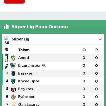
Süper Lig Puan Durumu
Süper Lig
#
Takım
O
P
1
Amed
0
0
2
Erzurumspor FK
0
0
3
Başakşehir
0
0
4
Kocaelispor
0
0
5
Beşiktaş
0
0
6
Eyüpspor
0
0
7
Galatasaray
0
0