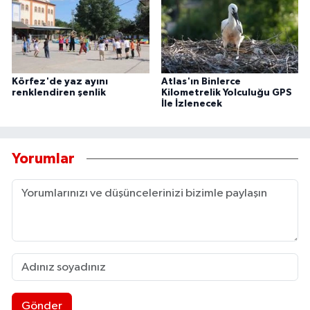
Körfez'de yaz ayını
Atlas'ın Binlerce
renklendiren şenlik
Kilometrelik Yolculuğu GPS
İle İzlenecek
Yorumlar
Gönder