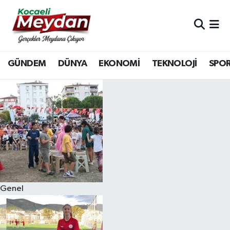
Nöbetçi Eczaneler
GÜNDEM
DÜNYA
EKONOMİ
TEKNOLOJİ
SPO
Hava Durumu
Trafik Durumu
Süper Lig Puan Durumu ve Fikstür
Tüm Manşetler
Son Dakika Haberleri
Genel
Haber Arşivi