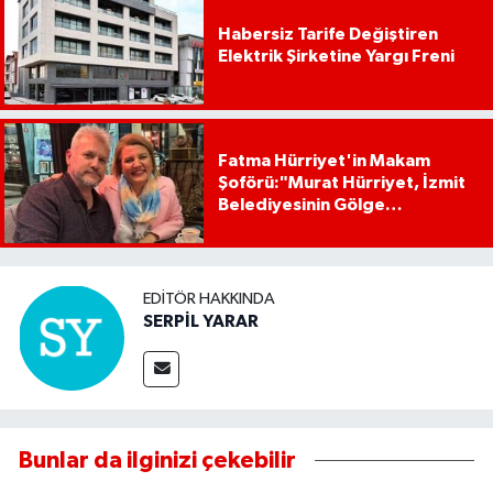
Habersiz Tarife Değiştiren
Elektrik Şirketine Yargı Freni
Fatma Hürriyet'in Makam
Şoförü:"Murat Hürriyet, İzmit
Belediyesinin Gölge
Başkanıdır"
EDITÖR HAKKINDA
SERPİL YARAR
Bunlar da ilginizi çekebilir