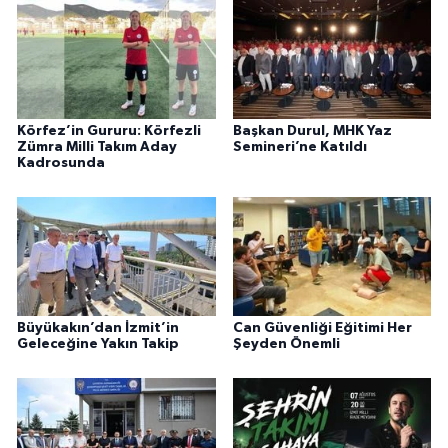
Körfez’in Gururu: Körfezli
Başkan Durul, MHK Yaz
Zümra Milli Takım Aday
Semineri’ne Katıldı
Kadrosunda
Büyükakın’dan İzmit’in
Can Güvenliği Eğitimi Her
Geleceğine Yakın Takip
Şeyden Önemli