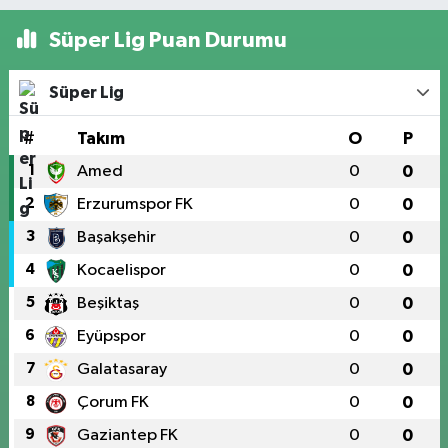
Süper Lig Puan Durumu
Süper Lig
#
Takım
O
P
1
Amed
0
0
2
Erzurumspor FK
0
0
3
Başakşehir
0
0
4
Kocaelispor
0
0
5
Beşiktaş
0
0
6
Eyüpspor
0
0
7
Galatasaray
0
0
8
Çorum FK
0
0
9
Gaziantep FK
0
0