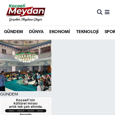
Nöbetçi Eczaneler
GÜNDEM
DÜNYA
EKONOMİ
TEKNOLOJİ
SPO
Hava Durumu
Trafik Durumu
Süper Lig Puan Durumu ve Fikstür
Tüm Manşetler
Son Dakika Haberleri
GÜNDEM
Haber Arşivi