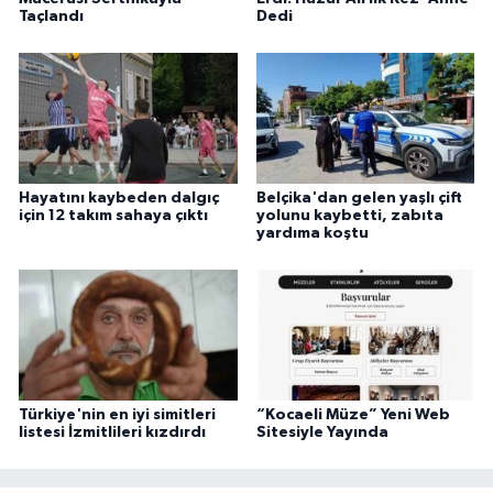
Taçlandı
Dedi
Hayatını kaybeden dalgıç
Belçika'dan gelen yaşlı çift
için 12 takım sahaya çıktı
yolunu kaybetti, zabıta
yardıma koştu
Türkiye'nin en iyi simitleri
“Kocaeli Müze” Yeni Web
listesi İzmitlileri kızdırdı
Sitesiyle Yayında