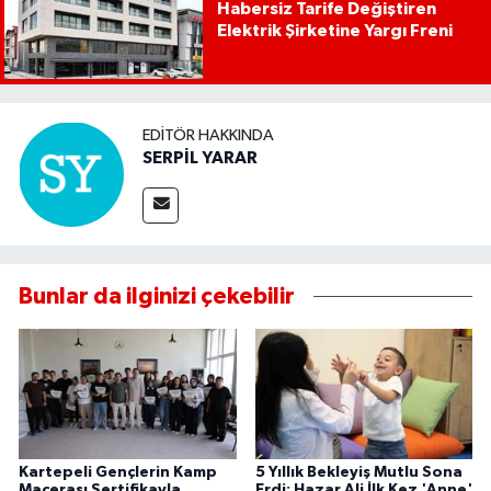
Habersiz Tarife Değiştiren
Elektrik Şirketine Yargı Freni
EDITÖR HAKKINDA
SERPİL YARAR
Bunlar da ilginizi çekebilir
Kartepeli Gençlerin Kamp
5 Yıllık Bekleyiş Mutlu Sona
Macerası Sertifikayla
Erdi: Hazar Ali İlk Kez 'Anne'