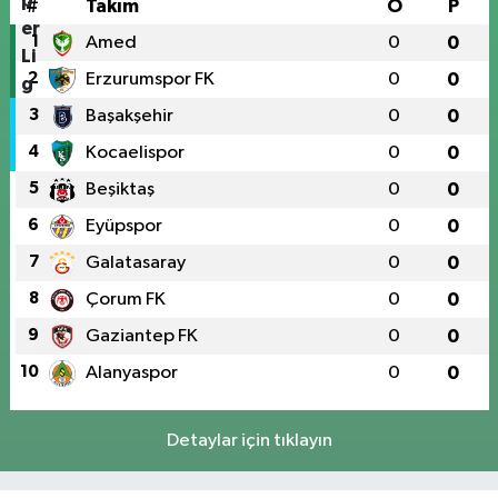
#
Takım
O
P
1
Amed
0
0
2
Erzurumspor FK
0
0
3
Başakşehir
0
0
4
Kocaelispor
0
0
5
Beşiktaş
0
0
6
Eyüpspor
0
0
7
Galatasaray
0
0
8
Çorum FK
0
0
9
Gaziantep FK
0
0
10
Alanyaspor
0
0
Detaylar için tıklayın