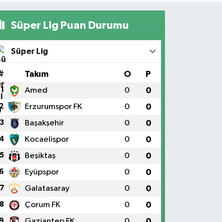
Süper Lig Puan Durumu
Süper Lig
#
Takım
O
P
1
Amed
0
0
2
Erzurumspor FK
0
0
3
Başakşehir
0
0
4
Kocaelispor
0
0
5
Beşiktaş
0
0
6
Eyüpspor
0
0
7
Galatasaray
0
0
8
Çorum FK
0
0
9
Gaziantep FK
0
0