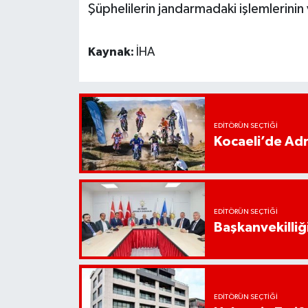
Şüphelilerin jandarmadaki işlemlerinin v
Kaynak:
İHA
EDITÖRÜN SEÇTIĞI
Kocaeli’de Adr
EDITÖRÜN SEÇTIĞI
Başkanvekilliği
EDITÖRÜN SEÇTIĞI