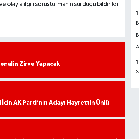
e olayla ilgili soruşturmanın sürdüğü bildirildi.
1
B
B
A
1
enalin Zirve Yapacak
S
 İçin AK Parti’nin Adayı Hayrettin Ünlü