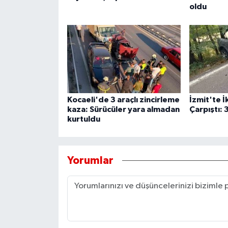
oldu
Kocaeli'de 3 araçlı zincirleme
İzmit'te İ
kaza: Sürücüler yara almadan
Çarpıştı: 3
kurtuldu
Yorumlar