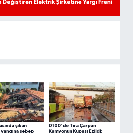
 Değiştiren Elektrik Şirketine Yargı Freni
rasında çıkan
D100'de Tıra Çarpan
r yangına sebep
Kamyonun Kupası Ezildi: