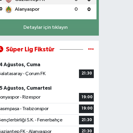
0
Alanyaspor
0
0
Detaylar için tıklayın
Süper Lig Fikstür
4 Ağustos, Cuma
alatasaray - Çorum FK
21:30
5 Ağustos, Cumartesi
onyaspor - Rizespor
19:00
asımpaşa - Trabzonspor
19:00
ençlerbirliği S.K. - Fenerbahçe
21:30
aziantep FK - Alanyaspor
21:30