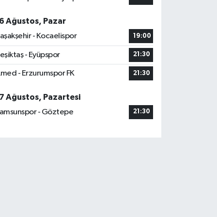
6 Ağustos, Pazar
aşakşehir - Kocaelispor
19:00
eşiktaş - Eyüpspor
21:30
med - Erzurumspor FK
21:30
7 Ağustos, Pazartesi
amsunspor - Göztepe
21:30