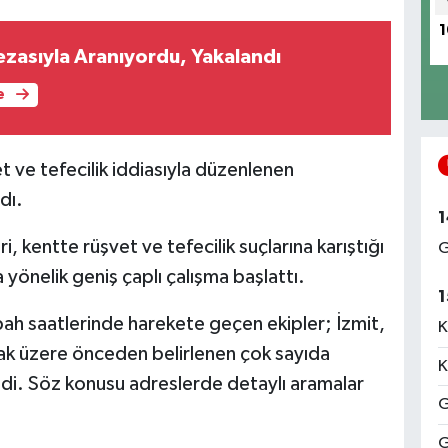
1
ezasıyla Aranıyordu, Yakalandı
e
 ve tefecilik iddiasıyla düzenlenen
dı.
1
, kentte rüşvet ve tefecilik suçlarına karıştığı
G
 yönelik geniş çaplı çalışma başlattı.
1
h saatlerinde harekete geçen ekipler; İzmit,
K
mak üzere önceden belirlenen çok sayıda
K
i. Söz konusu adreslerde detaylı aramalar
G
G