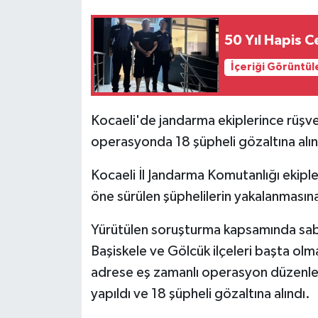
50 Yıl Hapis C
İçeriği Görüntül
Kocaeli'de jandarma ekiplerince rüşvet
operasyonda 18 şüpheli gözaltına alın
Kocaeli İl Jandarma Komutanlığı ekipleri
öne sürülen şüphelilerin yakalanmasına
Yürütülen soruşturma kapsamında saba
Başiskele ve Gölcük ilçeleri başta ol
adrese eş zamanlı operasyon düzenled
yapıldı ve 18 şüpheli gözaltına alındı.