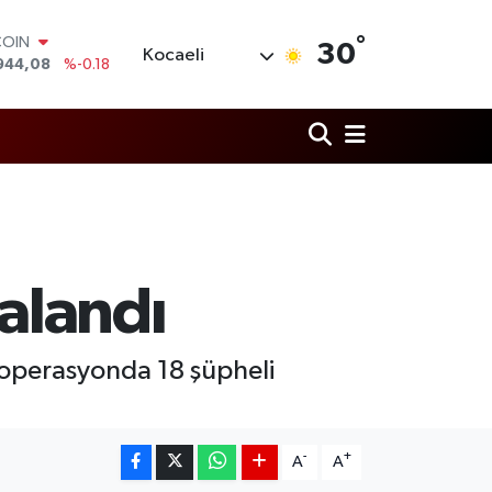
COIN
°
944,08
%-0.18
30
Kocaeli
LAR
7436
%0.18
RO
2510
%0.32
RLİN
4811
%0.38
M ALTIN
0.55
%0.03
T100
779
%-14
alandı
n operasyonda 18 şüpheli
-
+
A
A