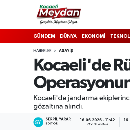
Nöbetçi Eczaneler
GÜNDEM
DÜNYA
EKONOMİ
TEKNOL
Hava Durumu
HABERLER
ASAYIŞ
Trafik Durumu
Kocaeli'de Rü
Süper Lig Puan Durumu ve Fikstür
Operasyonund
Tüm Manşetler
Son Dakika Haberleri
Kocaeli'de jandarma ekiplerince
gözaltına alındı.
Haber Arşivi
SERPİL YARAR
16.06.2026 - 11:42
16.
EDITÖR
YAYINLANMA