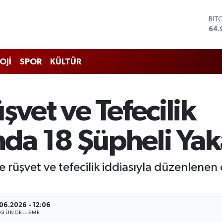
BIT
64.
DO
47,
EU
55,
OJİ
SPOR
KÜLTÜR
STE
64,
GRA
666
şvet ve Tefecilik
BİS
13.
a 18 Şüpheli Yak
 rüşvet ve tefecilik iddiasıyla düzenlene
06.2026 - 12:06
GÜNCELLEME