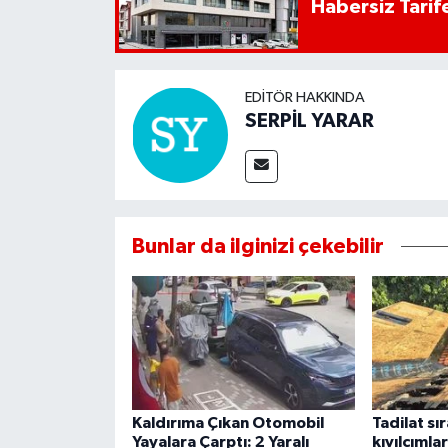
Habersiz Tarife
EDITÖR HAKKINDA
SERPİL YARAR
Bunlar da ilginizi çekebilir
Kaldırıma Çıkan Otomobil
Tadilat sı
Yayalara Çarptı: 2 Yaralı
kıvılcımla