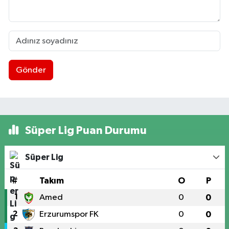
Gönder
Süper Lig Puan Durumu
Süper Lig
#
Takım
O
P
1
Amed
0
0
2
Erzurumspor FK
0
0