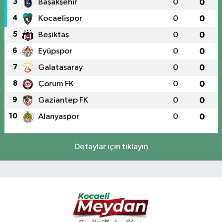
3
Başakşehir
0
0
4
Kocaelispor
0
0
5
Beşiktaş
0
0
6
Eyüpspor
0
0
7
Galatasaray
0
0
8
Çorum FK
0
0
9
Gaziantep FK
0
0
10
Alanyaspor
0
0
Detaylar için tıklayın