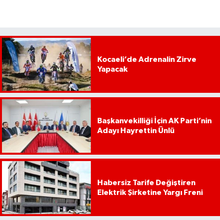
Kocaeli’de Adrenalin Zirve
Yapacak
Başkanvekilliği İçin AK Parti’nin
Adayı Hayrettin Ünlü
Habersiz Tarife Değiştiren
Elektrik Şirketine Yargı Freni