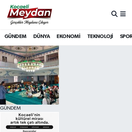
Nöbetçi Eczaneler
GÜNDEM
DÜNYA
EKONOMİ
TEKNOLOJİ
SPO
Hava Durumu
Trafik Durumu
Süper Lig Puan Durumu ve Fikstür
Tüm Manşetler
Son Dakika Haberleri
GÜNDEM
Haber Arşivi