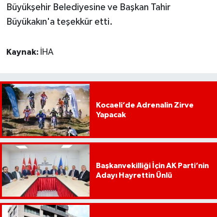
Büyükşehir Belediyesine ve Başkan Tahir
Büyükakın'a teşekkür etti.
Kaynak:
İHA
Kocaeli’de Adrenalin Zirve
Yapacak
Başkanvekilliği İçin AK Parti’nin
Adayı Hayrettin Ünlü