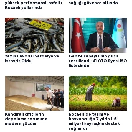
yüksek performanslı asfaltı
sağlığı güvence altında
Kocaeli yollarında
Yazın Favorisi Sardalya ve
Gebze sanayisinin gücü
İstavrit Oldu
tescillendi: 41 GTO üyesi İSO
listesinde
Kandıralı çiftçilerin
Kocaeli'de tarım ve
depolama sorununa
hayvancılığa 7 yılda 1,5
modern çözüm
milyar lirayı aşkın destek
sağlandı