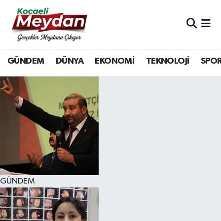
Nöbetçi Eczaneler
GÜNDEM
DÜNYA
EKONOMİ
TEKNOLOJİ
SPO
Hava Durumu
Trafik Durumu
Süper Lig Puan Durumu ve Fikstür
Tüm Manşetler
Son Dakika Haberleri
GÜNDEM
Haber Arşivi