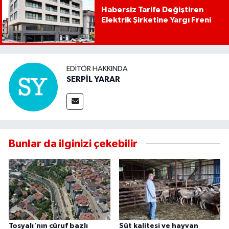
Habersiz Tarife Değiştiren
Elektrik Şirketine Yargı Freni
EDITÖR HAKKINDA
SERPİL YARAR
Bunlar da ilginizi çekebilir
Tosyalı'nın cüruf bazlı
Süt kalitesi ve hayvan