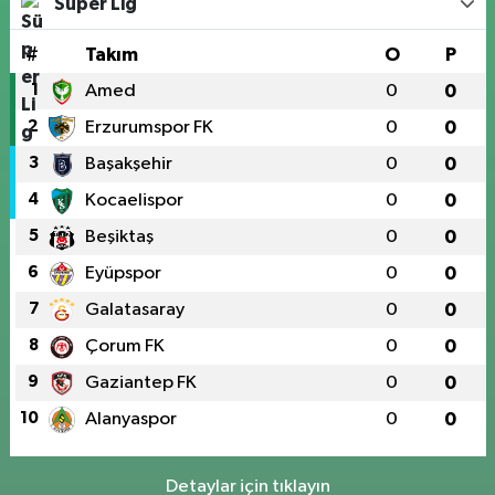
Süper Lig
#
Takım
O
P
1
Amed
0
0
2
Erzurumspor FK
0
0
3
Başakşehir
0
0
4
Kocaelispor
0
0
5
Beşiktaş
0
0
6
Eyüpspor
0
0
7
Galatasaray
0
0
8
Çorum FK
0
0
9
Gaziantep FK
0
0
10
Alanyaspor
0
0
Detaylar için tıklayın