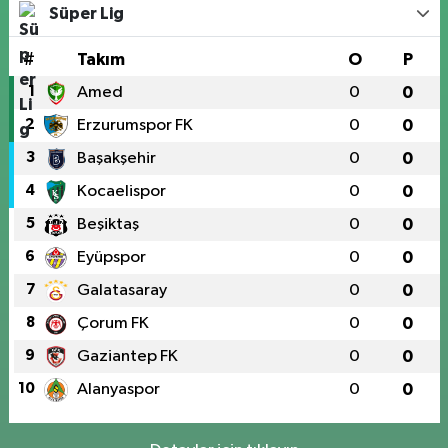
Süper Lig
#
Takım
O
P
1
Amed
0
0
2
Erzurumspor FK
0
0
3
Başakşehir
0
0
4
Kocaelispor
0
0
5
Beşiktaş
0
0
6
Eyüpspor
0
0
7
Galatasaray
0
0
8
Çorum FK
0
0
9
Gaziantep FK
0
0
10
Alanyaspor
0
0