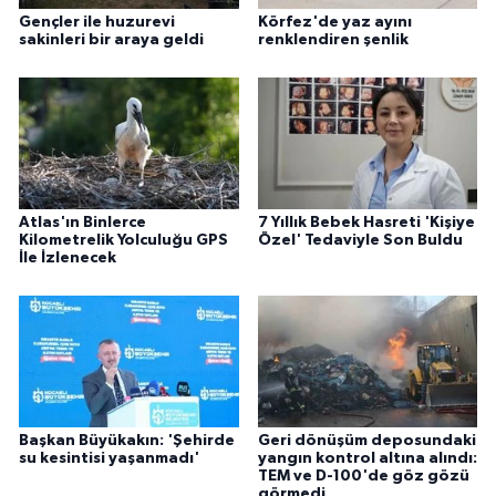
Gençler ile huzurevi
Körfez'de yaz ayını
sakinleri bir araya geldi
renklendiren şenlik
Atlas'ın Binlerce
7 Yıllık Bebek Hasreti 'Kişiye
Kilometrelik Yolculuğu GPS
Özel' Tedaviyle Son Buldu
İle İzlenecek
Başkan Büyükakın: 'Şehirde
Geri dönüşüm deposundaki
su kesintisi yaşanmadı'
yangın kontrol altına alındı:
TEM ve D-100'de göz gözü
görmedi