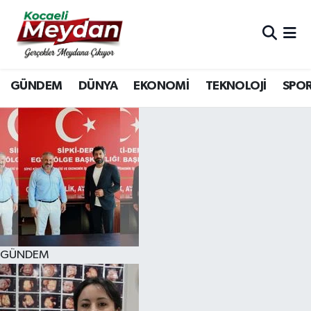
Nöbetçi Eczaneler
GÜNDEM
DÜNYA
EKONOMİ
TEKNOLOJİ
SPO
Hava Durumu
Trafik Durumu
Süper Lig Puan Durumu ve Fikstür
Tüm Manşetler
Son Dakika Haberleri
GÜNDEM
Haber Arşivi