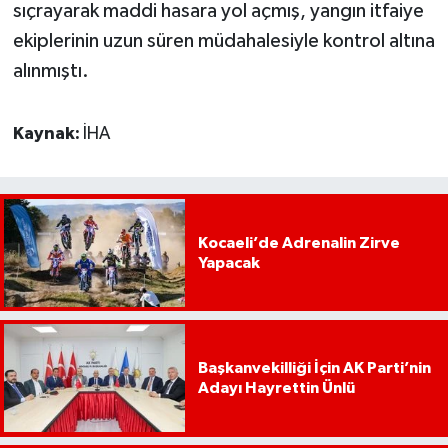
sıçrayarak maddi hasara yol açmış, yangın itfaiye
ekiplerinin uzun süren müdahalesiyle kontrol altına
alınmıştı.
Kaynak:
İHA
Kocaeli’de Adrenalin Zirve
Yapacak
Başkanvekilliği İçin AK Parti’nin
Adayı Hayrettin Ünlü