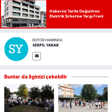
Habersiz Tarife Değiştiren
Elektrik Şirketine Yargı Freni
EDITÖR HAKKINDA
SERPİL YARAR
Bunlar da ilginizi çekebilir