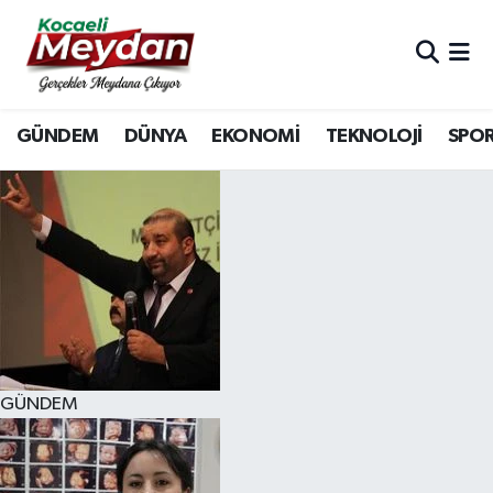
Nöbetçi Eczaneler
GÜNDEM
DÜNYA
EKONOMİ
TEKNOLOJİ
SPO
Hava Durumu
Trafik Durumu
Süper Lig Puan Durumu ve Fikstür
Tüm Manşetler
Son Dakika Haberleri
GÜNDEM
Haber Arşivi