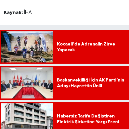
Kaynak:
İHA
Kocaeli’de Adrenalin Zirve
Yapacak
Başkanvekilliği İçin AK Parti’nin
Adayı Hayrettin Ünlü
Habersiz Tarife Değiştiren
Elektrik Şirketine Yargı Freni