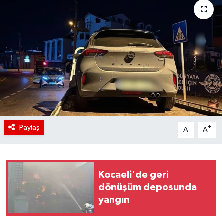
Paylaş
-
+
A
A
Kocaeli'de geri
dönüşüm deposunda
yangın