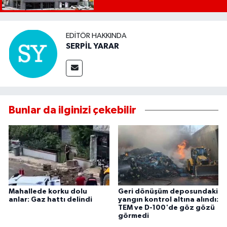
EDITÖR HAKKINDA
SERPİL YARAR
Bunlar da ilginizi çekebilir
Mahallede korku dolu
Geri dönüşüm deposundaki
anlar: Gaz hattı delindi
yangın kontrol altına alındı:
TEM ve D-100'de göz gözü
görmedi