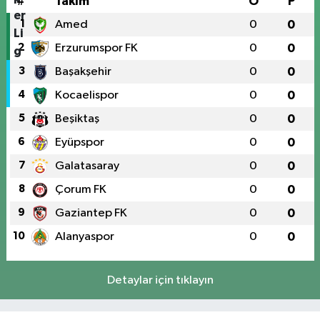
#
Takım
O
P
1
Amed
0
0
2
Erzurumspor FK
0
0
3
Başakşehir
0
0
4
Kocaelispor
0
0
5
Beşiktaş
0
0
6
Eyüpspor
0
0
7
Galatasaray
0
0
8
Çorum FK
0
0
9
Gaziantep FK
0
0
10
Alanyaspor
0
0
Detaylar için tıklayın