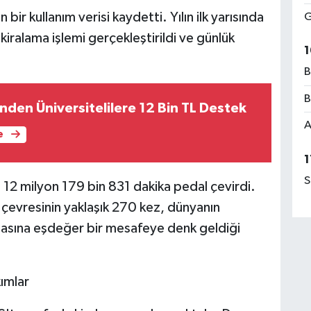
 bir kullanım verisi kaydetti. Yılın ilk yarısında
G
iralama işlemi gerçekleştirildi ve günlük
1
B
B
nden Üniversitelilere 12 Bin TL Destek
A
e
1
S
m 12 milyon 179 bin 831 dakika pedal çevirdi.
n çevresinin yaklaşık 270 kez, dünyanın
lmasına eşdeğer bir mesafeye denk geldiği
ımlar