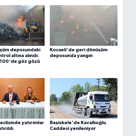
üşüm deposundaki
Kocaeli'de geri dönüşüm
trol altına alındı:
deposunda yangın
-100'de göz gözü
eclisinde yatırımlar
Başiskele'de Kavallıoğlu
ırıldı
Caddesi yenileniyor