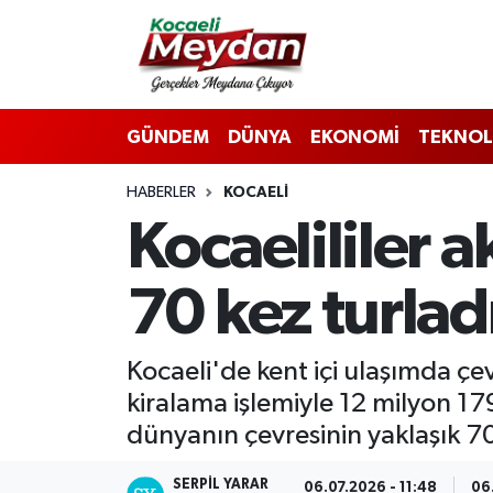
Nöbetçi Eczaneler
GÜNDEM
DÜNYA
EKONOMİ
TEKNOL
Hava Durumu
HABERLER
KOCAELI
Trafik Durumu
Kocaelililer a
Süper Lig Puan Durumu ve Fikstür
70 kez turlad
Tüm Manşetler
Son Dakika Haberleri
Kocaeli'de kent içi ulaşımda çev
kiralama işlemiyle 12 milyon 179
Haber Arşivi
dünyanın çevresinin yaklaşık 70
SERPİL YARAR
06.07.2026 - 11:48
06