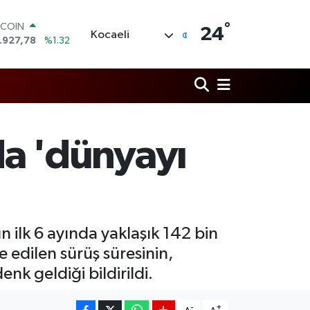
TCOIN
.927,78
%1.32
°
OLAR
24
Kocaeli
,5894
%0.08
URO
,0398
%-0.02
ERLİN
,1581
%0.16
AM ALTIN
27.85
%0.54
ST100
yda 'dünyayı
.703
%11
n ilk 6 ayında yaklaşık 142 bin
e edilen sürüş süresinin,
k geldiği bildirildi.
-
+