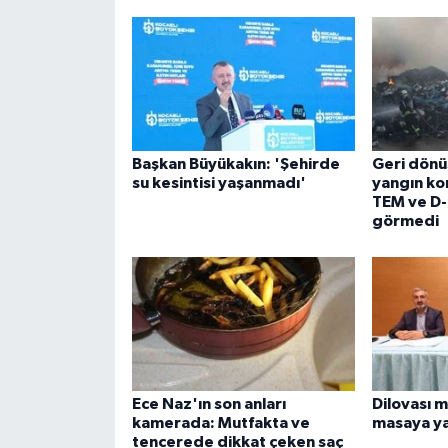
Başkan Büyükakın: 'Şehirde
Geri dön
su kesintisi yaşanmadı'
yangın kon
TEM ve D
görmedi
Ece Naz'ın son anları
Dilovası m
kamerada: Mutfakta ve
masaya yat
tencerede dikkat çeken saç