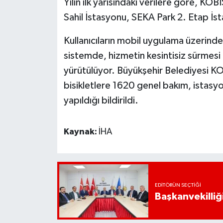
Yılın ilk yarısındaki verilere göre, KOB
Sahil İstasyonu, SEKA Park 2. Etap İ
Kullanıcıların mobil uygulama üzerind
sistemde, hizmetin kesintisiz sürmesi 
yürütülüyor. Büyükşehir Belediyesi KOB
bisikletlere 1620 genel bakım, istasyo
yapıldığı bildirildi.
Kaynak:
İHA
EDITÖRÜN SEÇTIĞI
Başkanvekilliği