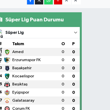
A
A
Süper Lig Puan Durumu
Süper Lig
#
Takım
O
P
1
Amed
0
0
2
Erzurumspor FK
0
0
3
Başakşehir
0
0
4
Kocaelispor
0
0
5
Beşiktaş
0
0
6
Eyüpspor
0
0
7
Galatasaray
0
0
8
Çorum FK
0
0