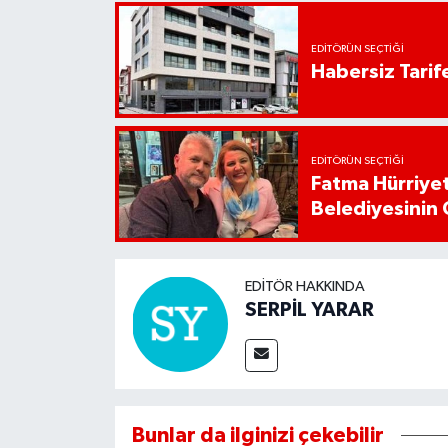
EDITÖRÜN SEÇTIĞI
Habersiz Tarife
EDITÖRÜN SEÇTIĞI
Fatma Hürriyet
Belediyesinin 
EDITÖR HAKKINDA
SERPİL YARAR
Bunlar da ilginizi çekebilir