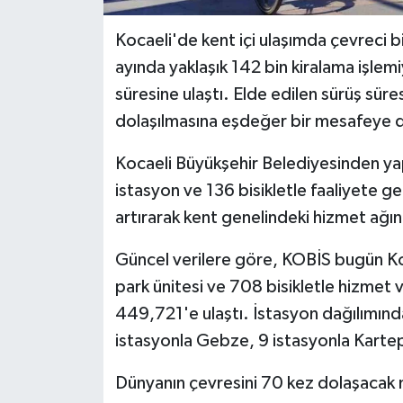
Kocaeli'de kent içi ulaşımda çevreci bi
ayında yaklaşık 142 bin kiralama işlemi
süresine ulaştı. Elde edilen sürüş süre
dolaşılmasına eşdeğer bir mesafeye den
Kocaeli Büyükşehir Belediyesinden yap
istasyon ve 136 bisikletle faaliyete g
artırarak kent genelindeki hizmet ağını
Güncel verilere göre, KOBİS bugün Koca
park ünitesi ve 708 bisikletle hizmet 
449,721'e ulaştı. İstasyon dağılımınd
istasyonla Gebze, 9 istasyonla Kartep
Dünyanın çevresini 70 kez dolaşacak 