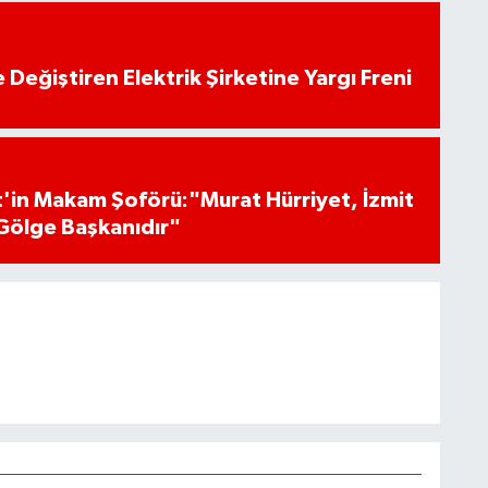
 Değiştiren Elektrik Şirketine Yargı Freni
'in Makam Şoförü:"Murat Hürriyet, İzmit
Gölge Başkanıdır"