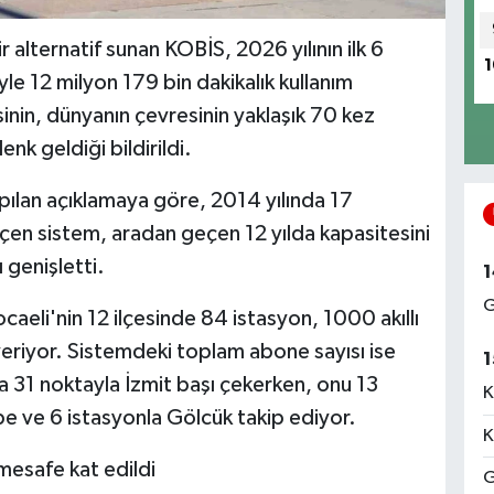
r alternatif sunan KOBİS, 2026 yılının ilk 6
1
yle 12 milyon 179 bin dakikalık kullanım
sinin, dünyanın çevresinin yaklaşık 70 kez
k geldiği bildirildi.
ılan açıklamaya göre, 2014 yılında 17
eçen sistem, aradan geçen 12 yılda kapasitesini
 genişletti.
1
G
eli'nin 12 ilçesinde 84 istasyon, 1000 akıllı
veriyor. Sistemdeki toplam abone sayısı ise
1
a 31 noktayla İzmit başı çekerken, onu 13
K
e ve 6 istasyonla Gölcük takip ediyor.
K
mesafe kat edildi
G