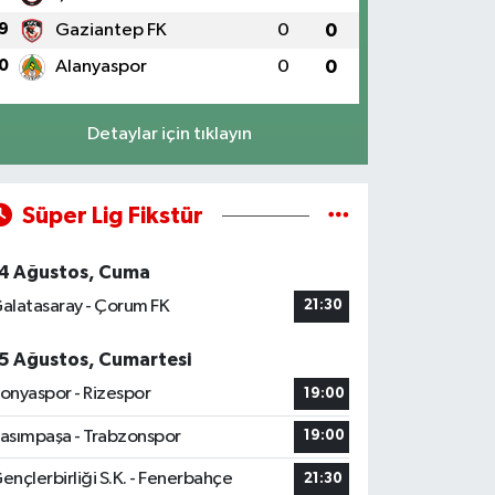
9
Gaziantep FK
0
0
0
Alanyaspor
0
0
Detaylar için tıklayın
Süper Lig Fikstür
4 Ağustos, Cuma
alatasaray - Çorum FK
21:30
5 Ağustos, Cumartesi
onyaspor - Rizespor
19:00
asımpaşa - Trabzonspor
19:00
ençlerbirliği S.K. - Fenerbahçe
21:30