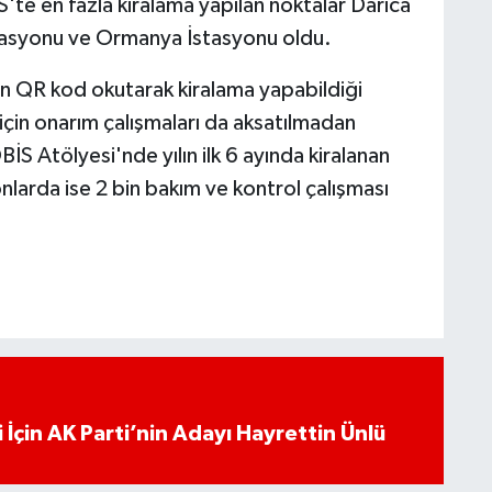
İS'te en fazla kiralama yapılan noktalar Darıca
stasyonu ve Ormanya İstasyonu oldu.
en QR kod okutarak kiralama yapabildiği
için onarım çalışmaları da aksatılmadan
İS Atölyesi'nde yılın ilk 6 ayında kiralanan
nlarda ise 2 bin bakım ve kontrol çalışması
 İçin AK Parti’nin Adayı Hayrettin Ünlü