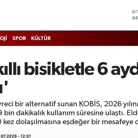
BI
64
D
47
E
55
ST
OJİ
SPOR
KÜLTÜR
64
GR
65
Bİ
kıllı bisikletle 6 a
13
ı'
reci bir alternatif sunan KOBİS, 2026 yılını
 bin dakikalık kullanım süresine ulaştı. Eld
 kez dolaşılmasına eşdeğer bir mesafeye den
.07.2026 - 12:01