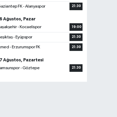
aziantep FK - Alanyaspor
21:30
6 Ağustos, Pazar
aşakşehir - Kocaelispor
19:00
eşiktaş - Eyüpspor
21:30
med - Erzurumspor FK
21:30
7 Ağustos, Pazartesi
amsunspor - Göztepe
21:30