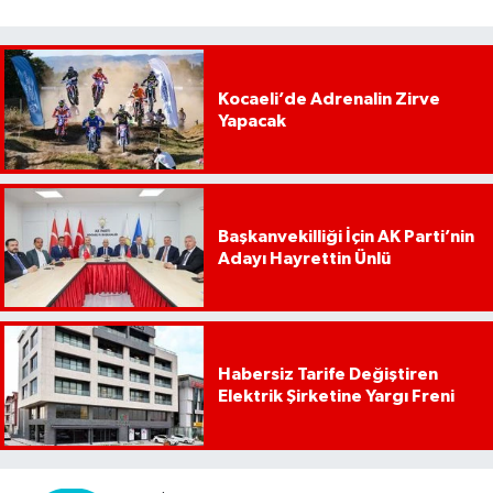
Kocaeli’de Adrenalin Zirve
Yapacak
Başkanvekilliği İçin AK Parti’nin
Adayı Hayrettin Ünlü
Habersiz Tarife Değiştiren
Elektrik Şirketine Yargı Freni