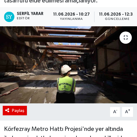
tasarrufu elde edilmesi amaçlanıyor.
SERPİL YARAR
11.06.2026 - 10:27
11.06.2026 - 12:35
EDITÖR
YAYINLANMA
GÜNCELLEME
Paylaş
-
+
A
A
Körfezray Metro Hattı Projesi'nde yer altında