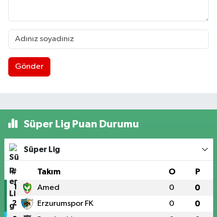
Gönder
Süper Lig Puan Durumu
Süper Lig
#
Takım
O
P
1
Amed
0
0
2
Erzurumspor FK
0
0