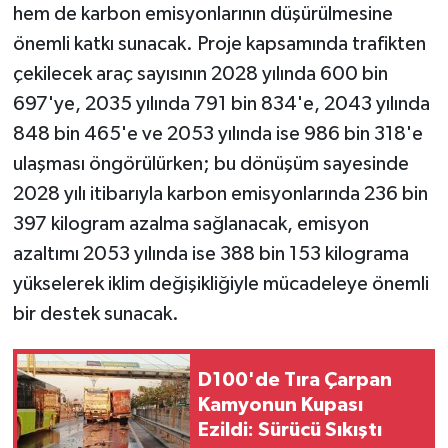
hem de karbon emisyonlarının düşürülmesine
önemli katkı sunacak. Proje kapsamında trafikten
çekilecek araç sayısının 2028 yılında 600 bin
697'ye, 2035 yılında 791 bin 834'e, 2043 yılında
848 bin 465'e ve 2053 yılında ise 986 bin 318'e
ulaşması öngörülürken; bu dönüşüm sayesinde
2028 yılı itibarıyla karbon emisyonlarında 236 bin
397 kilogram azalma sağlanacak, emisyon
azaltımı 2053 yılında ise 388 bin 153 kilograma
yükselerek iklim değişikliğiyle mücadeleye önemli
bir destek sunacak.
D100'de Tıra Çarpan
Kamyonun Kupası
Ezildi: Sürücü Sıkıştı