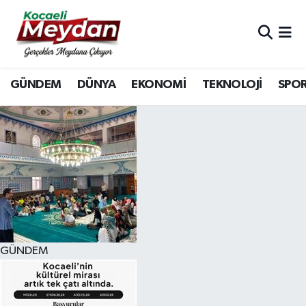
Nöbetçi Eczaneler
GÜNDEM
DÜNYA
EKONOMİ
TEKNOLOJİ
SPO
Hava Durumu
Trafik Durumu
Süper Lig Puan Durumu ve Fikstür
Tüm Manşetler
Son Dakika Haberleri
GÜNDEM
Haber Arşivi