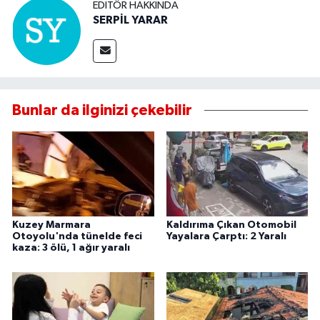
EDITÖR HAKKINDA
SERPİL YARAR
Bunlar da ilginizi çekebilir
Kuzey Marmara
Kaldırıma Çıkan Otomobil
Otoyolu'nda tünelde feci
Yayalara Çarptı: 2 Yaralı
kaza: 3 ölü, 1 ağır yaralı