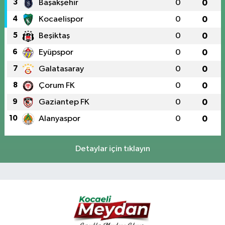
3
Başakşehir
0
0
4
Kocaelispor
0
0
5
Beşiktaş
0
0
6
Eyüpspor
0
0
7
Galatasaray
0
0
8
Çorum FK
0
0
9
Gaziantep FK
0
0
10
Alanyaspor
0
0
Detaylar için tıklayın