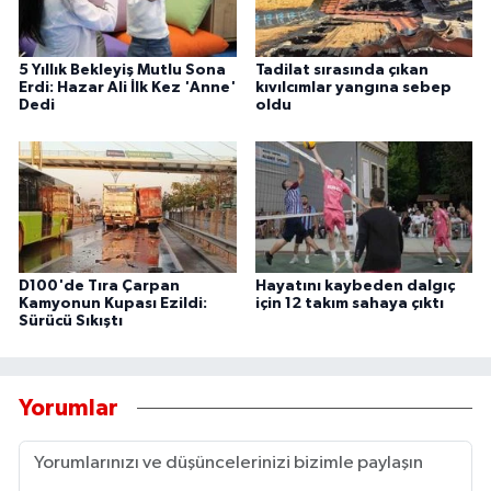
5 Yıllık Bekleyiş Mutlu Sona
Tadilat sırasında çıkan
Erdi: Hazar Ali İlk Kez 'Anne'
kıvılcımlar yangına sebep
Dedi
oldu
D100'de Tıra Çarpan
Hayatını kaybeden dalgıç
Kamyonun Kupası Ezildi:
için 12 takım sahaya çıktı
Sürücü Sıkıştı
Yorumlar