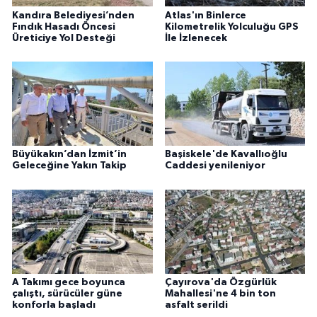
Kandıra Belediyesi’nden
Atlas'ın Binlerce
Fındık Hasadı Öncesi
Kilometrelik Yolculuğu GPS
Üreticiye Yol Desteği
İle İzlenecek
Büyükakın’dan İzmit’in
Başiskele'de Kavallıoğlu
Geleceğine Yakın Takip
Caddesi yenileniyor
A Takımı gece boyunca
Çayırova'da Özgürlük
çalıştı, sürücüler güne
Mahallesi'ne 4 bin ton
konforla başladı
asfalt serildi