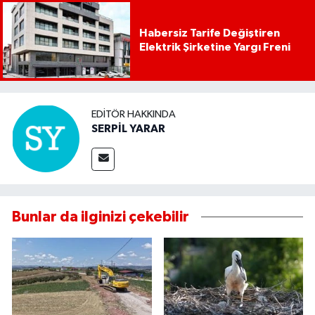
Habersiz Tarife Değiştiren
Elektrik Şirketine Yargı Freni
EDITÖR HAKKINDA
SERPİL YARAR
Bunlar da ilginizi çekebilir