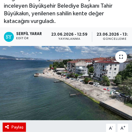
inceleyen Büyükşehir Belediye Başkanı Tahir
Büyükakın, yenilenen sahilin kente değer
katacağını vurguladı.
SERPİL YARAR
23.06.2026 - 12:59
23.06.2026 - 13:5
EDITÖR
YAYINLANMA
GÜNCELLEME
Paylaş
-
+
A
A