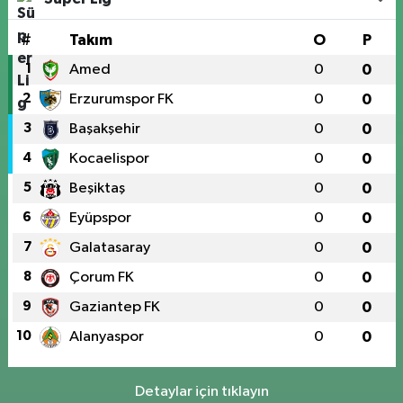
#
Takım
O
P
1
Amed
0
0
2
Erzurumspor FK
0
0
3
Başakşehir
0
0
4
Kocaelispor
0
0
5
Beşiktaş
0
0
6
Eyüpspor
0
0
7
Galatasaray
0
0
8
Çorum FK
0
0
9
Gaziantep FK
0
0
10
Alanyaspor
0
0
Detaylar için tıklayın