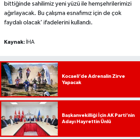
bittiğinde sahilimiz yeni yüzü ile hemşehrilerimizi
ağırlayacak. Bu çalışma esnafımız için de çok
faydalı olacak' ifadelerini kullandı.
Kaynak:
İHA
Kocaeli’de Adrenalin Zirve
Yapacak
Başkanvekilliği İçin AK Parti’nin
Adayı Hayrettin Ünlü