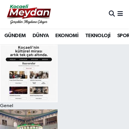
Nöbetçi Eczaneler
GÜNDEM
DÜNYA
EKONOMİ
TEKNOLOJİ
SPO
Hava Durumu
Trafik Durumu
Süper Lig Puan Durumu ve Fikstür
Tüm Manşetler
Son Dakika Haberleri
Genel
Haber Arşivi