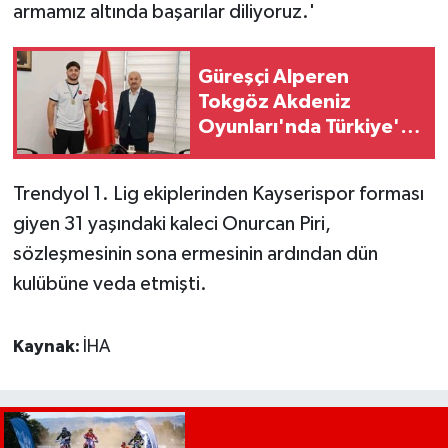
armamız altında başarılar diliyoruz.'
Güreşçi Alperen
Tokgöz Akdeniz
Oyunları'nda Türkiye'yi
temsil edecek
Trendyol 1. Lig ekiplerinden Kayserispor forması
giyen 31 yaşındaki kaleci Onurcan Piri,
sözleşmesinin sona ermesinin ardından dün
kulübüne veda etmişti.
Kaynak:
İHA