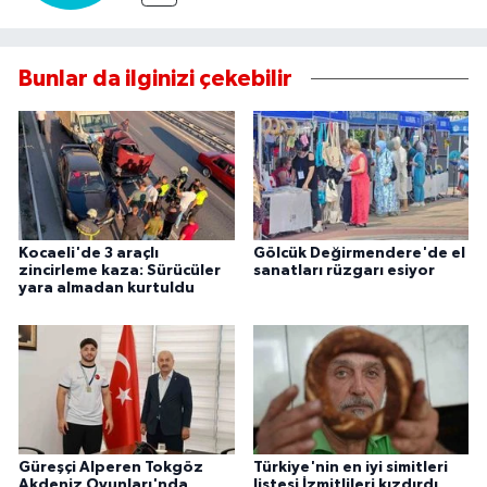
Bunlar da ilginizi çekebilir
Kocaeli'de 3 araçlı
Gölcük Değirmendere'de el
zincirleme kaza: Sürücüler
sanatları rüzgarı esiyor
yara almadan kurtuldu
Güreşçi Alperen Tokgöz
Türkiye'nin en iyi simitleri
Akdeniz Oyunları'nda
listesi İzmitlileri kızdırdı