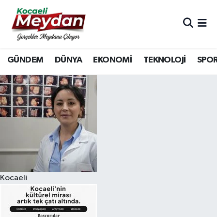
Nöbetçi Eczaneler
GÜNDEM
DÜNYA
EKONOMİ
TEKNOLOJİ
SPO
Hava Durumu
Trafik Durumu
Süper Lig Puan Durumu ve Fikstür
Tüm Manşetler
Son Dakika Haberleri
Kocaeli
Haber Arşivi