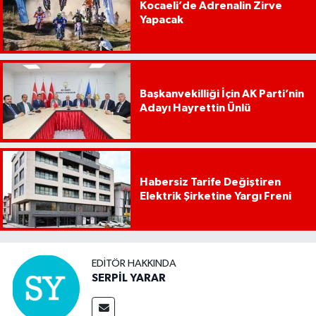
Kocaeli’de Adrenalin Zirve
Yapacak
Başkanvekilliği İçin AK Parti’nin
Adayı Hayrettin Ünlü
Habersiz Tarife Değiştiren
Elektrik Şirketine Yargı Freni
EDITÖR HAKKINDA
SERPİL YARAR