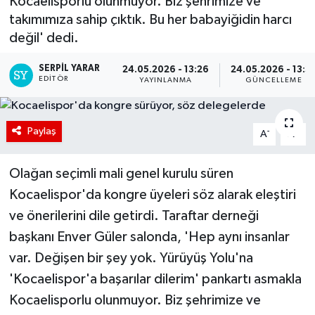
Kocaelisporlu olunmuyor. Biz şehrimize ve
takımımıza sahip çıktık. Bu her babayiğidin harcı
değil' dedi.
SERPİL YARAR
24.05.2026 - 13:26
24.05.2026 - 13:3
EDITÖR
YAYINLANMA
GÜNCELLEME
Paylaş
-
+
A
A
Olağan seçimli mali genel kurulu süren
Kocaelispor'da kongre üyeleri söz alarak eleştiri
ve önerilerini dile getirdi. Taraftar derneği
başkanı Enver Güler salonda, 'Hep aynı insanlar
var. Değişen bir şey yok. Yürüyüş Yolu'na
'Kocaelispor'a başarılar dilerim' pankartı asmakla
Kocaelisporlu olunmuyor. Biz şehrimize ve