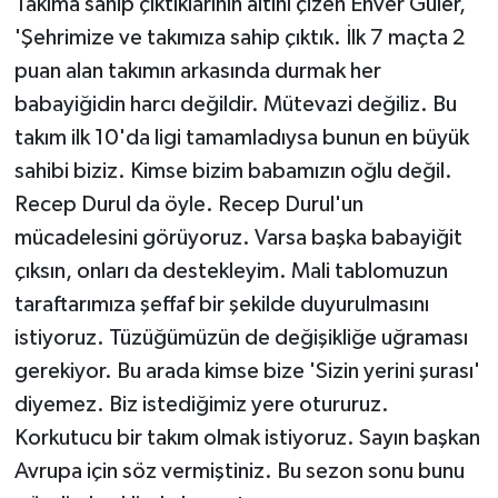
Takıma sahip çıktıklarının altını çizen Enver Güler,
'Şehrimize ve takımıza sahip çıktık. İlk 7 maçta 2
puan alan takımın arkasında durmak her
babayiğidin harcı değildir. Mütevazi değiliz. Bu
takım ilk 10'da ligi tamamladıysa bunun en büyük
sahibi biziz. Kimse bizim babamızın oğlu değil.
Recep Durul da öyle. Recep Durul'un
mücadelesini görüyoruz. Varsa başka babayiğit
çıksın, onları da destekleyim. Mali tablomuzun
taraftarımıza şeffaf bir şekilde duyurulmasını
istiyoruz. Tüzüğümüzün de değişikliğe uğraması
gerekiyor. Bu arada kimse bize 'Sizin yerini şurası'
diyemez. Biz istediğimiz yere otururuz.
Korkutucu bir takım olmak istiyoruz. Sayın başkan
Avrupa için söz vermiştiniz. Bu sezon sonu bunu