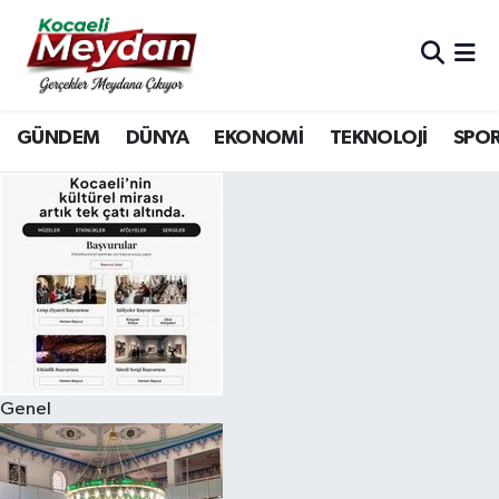
Nöbetçi Eczaneler
GÜNDEM
DÜNYA
EKONOMİ
TEKNOLOJİ
SPO
Hava Durumu
Trafik Durumu
Süper Lig Puan Durumu ve Fikstür
Tüm Manşetler
Son Dakika Haberleri
Genel
Haber Arşivi