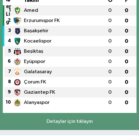
#
Takım
O
P
1
Amed
0
0
2
Erzurumspor FK
0
0
3
Başakşehir
0
0
4
Kocaelispor
0
0
5
Beşiktaş
0
0
6
Eyüpspor
0
0
7
Galatasaray
0
0
8
Çorum FK
0
0
9
Gaziantep FK
0
0
10
Alanyaspor
0
0
Detaylar için tıklayın