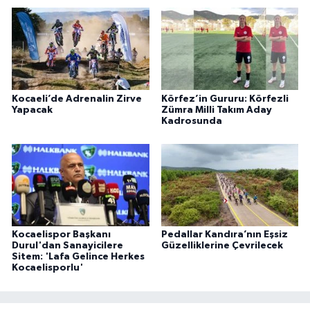
Kocaeli’de Adrenalin Zirve
Körfez’in Gururu: Körfezli
Yapacak
Zümra Milli Takım Aday
Kadrosunda
Kocaelispor Başkanı
Pedallar Kandıra’nın Eşsiz
Durul'dan Sanayicilere
Güzelliklerine Çevrilecek
Sitem: 'Lafa Gelince Herkes
Kocaelisporlu'