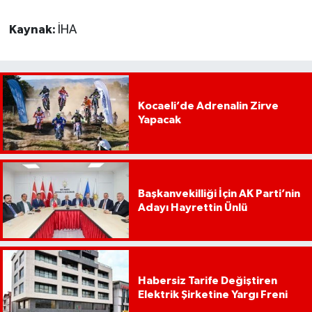
Kaynak:
İHA
Kocaeli’de Adrenalin Zirve
Yapacak
Başkanvekilliği İçin AK Parti’nin
Adayı Hayrettin Ünlü
Habersiz Tarife Değiştiren
Elektrik Şirketine Yargı Freni