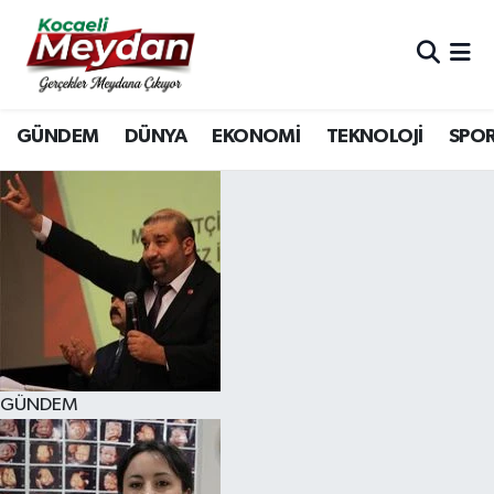
Nöbetçi Eczaneler
GÜNDEM
DÜNYA
EKONOMİ
TEKNOLOJİ
SPO
Hava Durumu
Trafik Durumu
Süper Lig Puan Durumu ve Fikstür
Tüm Manşetler
Son Dakika Haberleri
GÜNDEM
Haber Arşivi