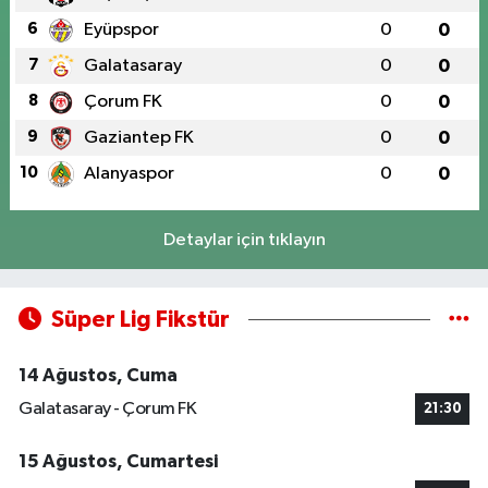
6
Eyüpspor
0
0
7
Galatasaray
0
0
8
Çorum FK
0
0
9
Gaziantep FK
0
0
10
Alanyaspor
0
0
Detaylar için tıklayın
Süper Lig Fikstür
14 Ağustos, Cuma
Galatasaray - Çorum FK
21:30
15 Ağustos, Cumartesi