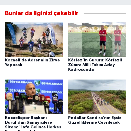
Bunlar da ilginizi çekebilir
Kocaeli’de Adrenalin Zirve
Körfez’in Gururu: Körfezli
Yapacak
Zümra Milli Takım Aday
Kadrosunda
Kocaelispor Başkanı
Pedallar Kandıra’nın Eşsiz
Durul'dan Sanayicilere
Güzelliklerine Çevrilecek
Sitem: 'Lafa Gelince Herkes