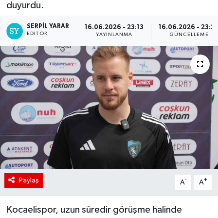
duyurdu.
SERPİL YARAR
16.06.2026 - 23:13
16.06.2026 - 23:2
EDITÖR
YAYINLANMA
GÜNCELLEME
Paylaş
-
+
A
A
Kocaelispor, uzun süredir görüşme halinde