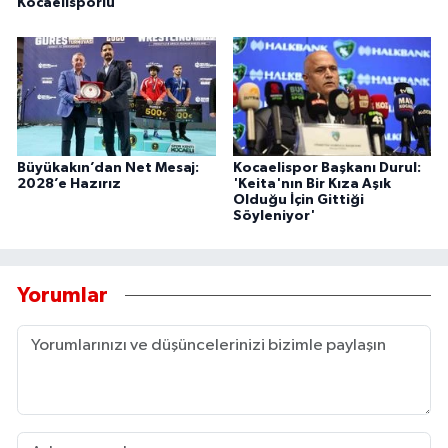
Kocaelisporlu'
Büyükakın’dan Net Mesaj:
Kocaelispor Başkanı Durul:
2028’e Hazırız
'Keita'nın Bir Kıza Aşık
Olduğu İçin Gittiği
Söyleniyor'
Yorumlar