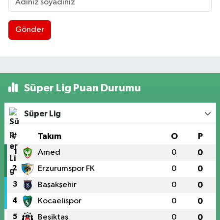
Gönder
Süper Lig Puan Durumu
Süper Lig
#
Takım
O
P
1
Amed
0
0
2
Erzurumspor FK
0
0
3
Başakşehir
0
0
4
Kocaelispor
0
0
5
Beşiktaş
0
0