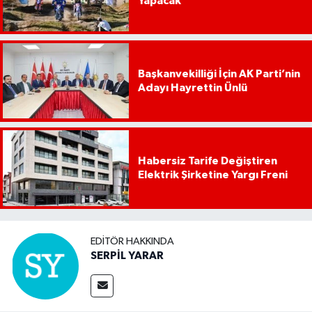
Yapacak
Başkanvekilliği İçin AK Parti’nin
Adayı Hayrettin Ünlü
Habersiz Tarife Değiştiren
Elektrik Şirketine Yargı Freni
EDITÖR HAKKINDA
SERPİL YARAR