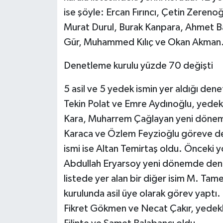
ise şöyle: Ercan Fırıncı, Çetin Zere
Murat Durul, Burak Kanpara, Ahmet Bah
Gür, Muhammed Kılıç ve Okan Akman
Denetleme kurulu yüzde 70 değişti
5 asil ve 5 yedek ismin yer aldığı den
Tekin Polat ve Emre Aydınoğlu, yedek 
Kara, Muharrem Çağlayan yeni dönemde
Karaca ve Özlem Feyzioğlu göreve d
ismi ise Altan Temirtaş oldu. Önceki yö
Abdullah Eryarsoy yeni dönemde denetl
listede yer alan bir diğer isim M. Tam
kurulunda asil üye olarak görev yaptı. 
Fikret Gökmen ve Necat Çakır, yede