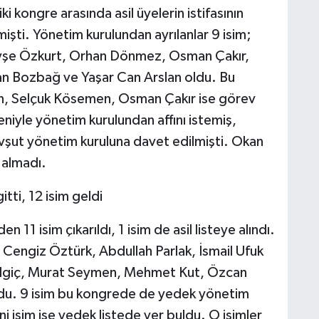
i kongre arasında asil üyelerin istifasının
şti. Yönetim kurulundan ayrılanlar 9 isim;
 Ayşe Özkurt, Orhan Dönmez, Osman Çakır,
 Bozbağ ve Yaşar Can Arslan oldu. Bu
lan, Selçuk Kösemen, Osman Çakır ise görev
niyle yönetim kurulundan affını istemiş,
avşut yönetim kuruluna davet edilmişti. Okan
 almadı.
tti, 12 isim geldi
n 11 isim çıkarıldı, 1 isim de asil listeye alındı.
ım, Cengiz Öztürk, Abdullah Parlak, İsmail Ufuk
lgiç, Murat Seymen, Mehmet Kut, Özcan
oldu. 9 isim bu kongrede de yedek yönetim
ni isim ise yedek listede yer buldu. O isimler