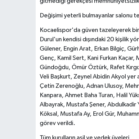
gitmediği gerekçesi memnuniyetsizlik 
Değişimi yeterli bulmayanlar salonu te
Kocaelispor'da güven tazeleyerek bi
Durul'un kendisi dışındaki 20 kişilik y
Gülener, Engin Arat, Erkan Bilgiç, Gü
Genç, Kamil Sert, Kani Furkan Kaçar, 
Gündoğdu, Ömür Öztürk, Rafet Kırgız,
Veli Başkurt, Zeynel Abidin Akyol yer al
Çetin Zerenoğlu, Adnan Ulusoy, Mehm
Kanpara, Ahmet Baha Turan, Halil Yük
Albayrak, Mustafa Şener, Abdulkadir Yı
Köksal, Mustafa Ay, Erol Gür, Muham
görev verildi.
Tüm kurulların asil ve yedek üyeleri