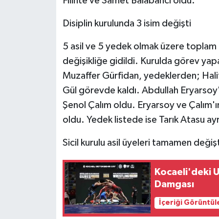
Filinte ve Samet Balabancı oldu.
Disiplin kurulunda 3 isim değişti
5 asil ve 5 yedek olmak üzere toplam 1
değişikliğe gidildi. Kurulda görev yap
Muzaffer Gürfidan, yedeklerden; Halit
Gül görevde kaldı. Abdullah Eryarsoy'un
Şenol Çalım oldu. Eryarsoy ve Çalım'ı
oldu. Yedek listede ise Tarık Atasu a
Sicil kurulu asil üyeleri tamamen değişt
Kocaeli'deki U
Damgası
İçeriği Görüntül