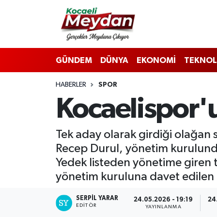
Nöbetçi Eczaneler
GÜNDEM
DÜNYA
EKONOMİ
TEKNOL
Hava Durumu
HABERLER
SPOR
Trafik Durumu
Kocaelispor'
Süper Lig Puan Durumu ve Fikstür
Tek aday olarak girdiği olağan
Tüm Manşetler
Recep Durul, yönetim kurulunda 
Son Dakika Haberleri
Yedek listeden yönetime giren te
yönetim kuruluna davet edilen
Haber Arşivi
SERPİL YARAR
24.05.2026 - 19:19
24
EDITÖR
YAYINLANMA