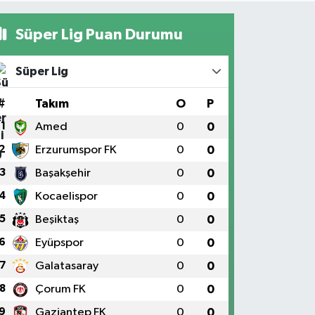
Süper Lig Puan Durumu
Süper Lig
#
Takım
O
P
1
Amed
0
0
2
Erzurumspor FK
0
0
3
Başakşehir
0
0
4
Kocaelispor
0
0
5
Beşiktaş
0
0
6
Eyüpspor
0
0
7
Galatasaray
0
0
8
Çorum FK
0
0
9
Gaziantep FK
0
0