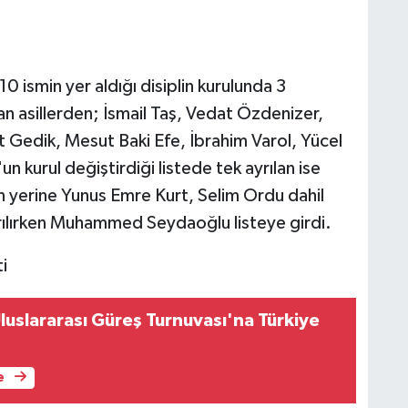
0 ismin yer aldığı disiplin kurulunda 3
an asillerden; İsmail Taş, Vedat Özdenizer,
 Gedik, Mesut Baki Efe, İbrahim Varol, Yücel
 kurul değiştirdiği listede tek ayrılan ise
n yerine Yunus Emre Kurt, Selim Ordu dahil
yrılırken Muhammed Seydaoğlu listeye girdi.
i
luslararası Güreş Turnuvası'na Türkiye
e