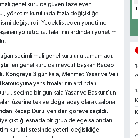
i mali genel kurulda güven tazeleyen
1
, yönetim kurulunda fazla değişikliğe
ismi değiştirdi. Yedek listeden yönetime
yaşanan yönetici istifalarının ardından yönetim
du.
lağan seçimli mali genel kurulunu tamamladı.
ştirilen genel kurulda mevcut başkan Recep
1
di. Kongreye 3 gün kala, Mehmet Yaşar ve Veli
G
i kamuoyuna yansıtmalarının ardından
1
Durul, seçime bir gün kala Yaşar ve Başkurt'un
K
aları üzerine tek ve doğal aday olarak salona
dından Recep Durul yeniden göreve seçildi.
K
e çıktığı esnada bir grup delege salondan
G
tim kurulu listesinde yeterli değişikliğe
G