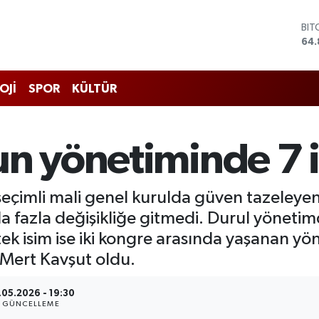
DO
47,
EU
55,
STE
OJİ
SPOR
KÜLTÜR
64,
GRA
66
BİS
un yönetiminde 7 i
13.
BIT
64.
 seçimli mali genel kurulda güven tazeleye
fazla değişikliğe gitmedi. Durul yönetimde
k isim ise iki kongre arasında yaşanan yöne
 Mert Kavşut oldu.
.05.2026 - 19:30
GÜNCELLEME