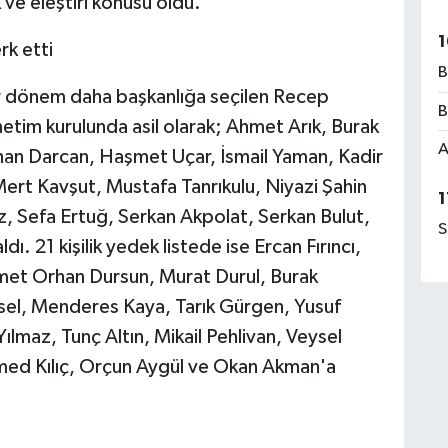
ve eleştiri konusu oldu.
1
rk etti
B
r dönem daha başkanlığa seçilen Recep
B
önetim kurulunda asil olarak; Ahmet Arık, Burak
A
rhan Darcan, Haşmet Uçar, İsmail Yaman, Kadir
Mert Kavşut, Mustafa Tanrıkulu, Niyazi Şahin
1
 Sefa Ertuğ, Serkan Akpolat, Serkan Bulut,
S
dı. 21 kişilik yedek listede ise Ercan Fırıncı,
et Orhan Dursun, Murat Durul, Burak
sel, Menderes Kaya, Tarık Gürgen, Yusuf
lmaz, Tunç Altın, Mikail Pehlivan, Veysel
med Kılıç, Orçun Aygül ve Okan Akman'a