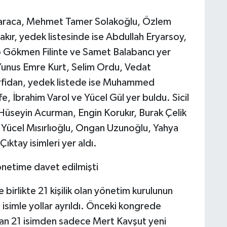
i Karaca, Mehmet Tamer Solakoğlu, Özlem
ır, yedek listesinde ise Abdullah Eryarsoy,
 Gökmen Filinte ve Samet Balabancı yer
; Yunus Emre Kurt, Selim Ordu, Vedat
ürfidan, yedek listede ise Muhammed
, İbrahim Varol ve Yücel Gül yer buldu. Sicil
, Hüseyin Acurman, Engin Korukır, Burak Çelik
e Yücel Mısırlıoğlu, Ongan Uzunoğlu, Yahya
ıktay isimleri yer aldı.
önetime davet edilmişti
birlikte 21 kişilik olan yönetim kurulunun
7 isimle yollar ayrıldı. Önceki kongrede
lan 21 isimden sadece Mert Kavşut yeni