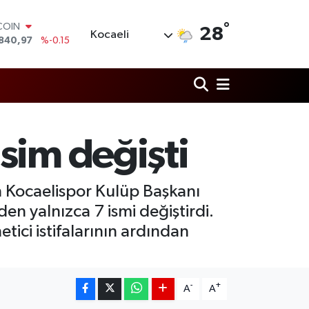
°
LAR
28
Kocaeli
7436
%0.18
RO
2510
%0.32
RLİN
4811
%0.38
M ALTIN
60.55
%0
T100
sim değişti
779
%-14
COIN
840,97
%-0.15
n Kocaelispor Kulüp Başkanı
n yalnızca 7 ismi değiştirdi.
tici istifalarının ardından
-
+
A
A