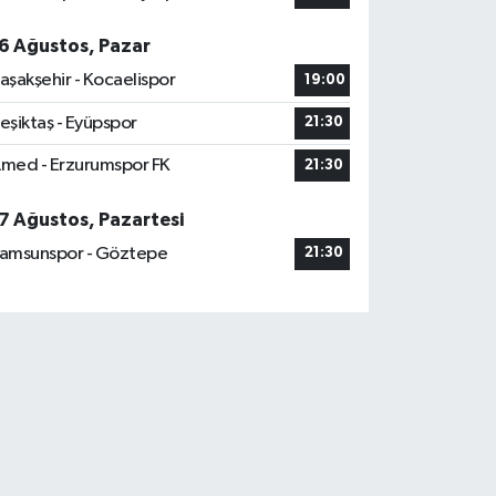
6 Ağustos, Pazar
aşakşehir - Kocaelispor
19:00
eşiktaş - Eyüpspor
21:30
med - Erzurumspor FK
21:30
7 Ağustos, Pazartesi
amsunspor - Göztepe
21:30