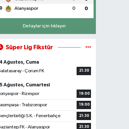
0
Alanyaspor
0
0
Detaylar için tıklayın
Süper Lig Fikstür
4 Ağustos, Cuma
alatasaray - Çorum FK
21:30
5 Ağustos, Cumartesi
onyaspor - Rizespor
19:00
asımpaşa - Trabzonspor
19:00
ençlerbirliği S.K. - Fenerbahçe
21:30
aziantep FK - Alanyaspor
21:30