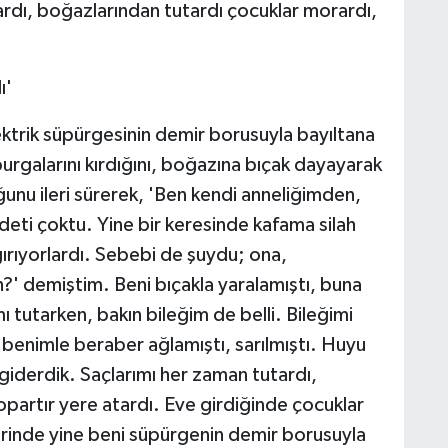
ğardı, boğazlarından tutardı çocuklar morardı,
ı'
ektrik süpürgesinin demir borusuyla bayıltana
rgalarını kırdığını, boğazına bıçak dayayarak
uğunu ileri sürerek, 'Ben kendi anneliğimden,
eti çoktu. Yine bir keresinde kafama silah
ırıyorlardı. Sebebi de şuydu; ona,
?' demiştim. Beni bıçakla yaralamıştı, buna
utarken, bakın bileğim de belli. Bileğimi
benimle beraber ağlamıştı, sarılmıştı. Huyu
giderdik. Saçlarımı her zaman tutardı,
partır yere atardı. Eve girdiğinde çocuklar
rinde yine beni süpürgenin demir borusuyla