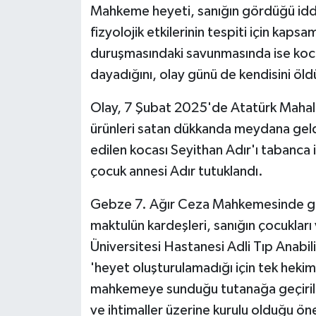
Mahkeme heyeti, sanığın gördüğü iddia
fizyolojik etkilerinin tespiti için kapsa
duruşmasındaki savunmasında ise koca
dayadığını, olay günü de kendisini öldü
Olay, 7 Şubat 2025'de Atatürk Mahal
ürünleri satan dükkanda meydana geldi
edilen kocası Seyithan Adır'ı tabanca 
çocuk annesi Adır tutuklandı.
Gebze 7. Ağır Ceza Mahkemesinde gör
maktulün kardeşleri, sanığın çocukları 
Üniversitesi Hastanesi Adli Tıp Anabil
'heyet oluşturulamadığı için tek hekim 
mahkemeye sunduğu tutanağa geçirildi
ve ihtimaller üzerine kurulu olduğu ön