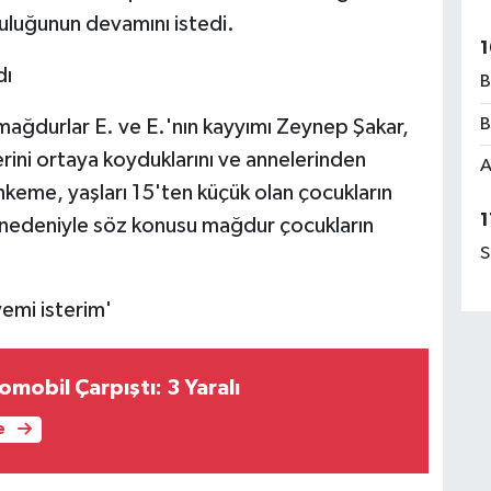
uluğunun devamını istedi.
1
dı
B
B
mağdurlar E. ve E.'nın kayyımı Zeynep Şakar,
erini ortaya koyduklarını ve annelerinden
A
hkeme, yaşları 15'ten küçük olan çocukların
1
ı nedeniyle söz konusu mağdur çocukların
S
yemi isterim'
omobil Çarpıştı: 3 Yaralı
e