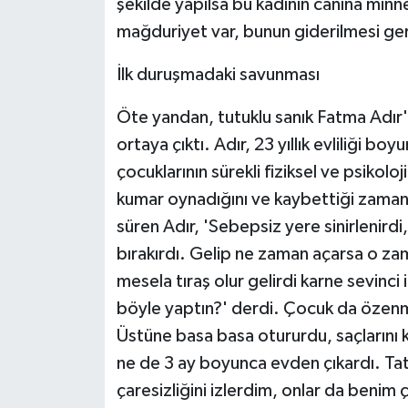
şekilde yapılsa bu kadının canına minn
mağduriyet var, bunun giderilmesi gere
İlk duruşmadaki savunması
Öte yandan, tutuklu sanık Fatma Adır'
ortaya çıktı. Adır, 23 yıllık evliliği 
çocuklarının sürekli fiziksel ve psikolo
kumar oynadığını ve kaybettiği zamanl
süren Adır, 'Sebepsiz yere sinirlenirdi,
bırakırdı. Gelip ne zaman açarsa o z
mesela tıraş olur gelirdi karne sevinci
böyle yaptın?' derdi. Çocuk da özenmi
Üstüne basa basa otururdu, saçlarını 
ne de 3 ay boyunca evden çıkardı. Tati
çaresizliğini izlerdim, onlar da benim ç