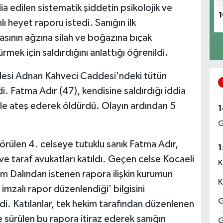
 edilen sistematik şiddetin psikolojik ve
1
mlı heyet raporu istedi. Sanığın ilk
sının ağzına silah ve boğazına bıçak
rmek için saldırdığını anlattığı öğrenildi.
lesi Adnan Kahveci Caddesi'ndeki tütün
. Fatma Adır (47), kendisine saldırdığı iddia
ile ateş ederek öldürdü. Olayın ardından 5
1
G
ülen 4. celseye tutuklu sanık Fatma Adır,
1
ve taraf avukatları katıldı. Geçen celse Kocaeli
K
im Dalından istenen rapora ilişkin kurumun
K
imzalı rapor düzenlendiği' bilgisini
G
. Katılanlar, tek hekim tarafından düzenlenen
e sürülen bu rapora itiraz ederek sanığın
G