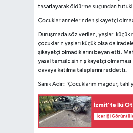
tasarlayarak öldürme suçundan tutukl
Çocuklar annelerinden şikayetçi olma
Duruşmada söz verilen, yaşları küçük 
çocukların yaşları küçük olsa da iradel
şikayetçi olmadıklarını beyan etti. Ma
yasal temsilcisinin şikayetçi olmamas
davaya katılma taleplerini reddetti.
Sanık Adır: 'Çocuklarım mağdur, tahli
İzmit'te İki Ot
İçeriği Görüntül