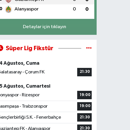
0
Alanyaspor
0
0
Detaylar için tıklayın
Süper Lig Fikstür
4 Ağustos, Cuma
alatasaray - Çorum FK
21:30
5 Ağustos, Cumartesi
onyaspor - Rizespor
19:00
asımpaşa - Trabzonspor
19:00
ençlerbirliği S.K. - Fenerbahçe
21:30
aziantep FK - Alanyaspor
21:30