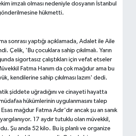
kim imzalı olması nedeniyle dosyanın İstanbul
a gönderilmesine hükmetti.
a sonrası yaptığı açıklamada, Adalet ile Aile
di. Çelik, 'Bu çocuklara sahip çıkılmalı. Yarın
nda sigortasız çalıştıkları için vefat etseler
Müvekkil Fatma Hanım da çok mağdur ama bu
k, kendilerine sahip çıkılması lazım' dedi.
tik şiddete uğradığını ve cinayeti hayatta
u müdafaa hükümlerinin uygulanmasını talep
. Esas mağdur Fatma Adır'dır ancak şu an sanık
argılanıyor. 17 aydır tutuklu olan müvekkil,
du. Şu anda 52 kilo. Bu iş planlı ve organize