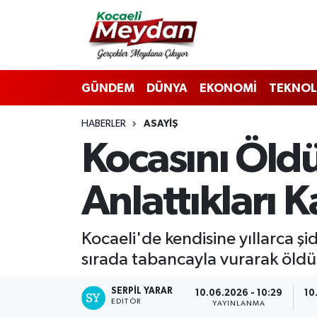
Nöbetçi Eczaneler
GÜNDEM
DÜNYA
EKONOMİ
TEKNOL
Hava Durumu
HABERLER
ASAYIŞ
Trafik Durumu
Kocasını Öl
Süper Lig Puan Durumu ve Fikstür
Anlattıkları
Tüm Manşetler
Son Dakika Haberleri
Kocaeli'de kendisine yıllarca ş
sırada tabancayla vurarak öldü
Haber Arşivi
SERPİL YARAR
10.06.2026 - 10:29
10
EDITÖR
YAYINLANMA