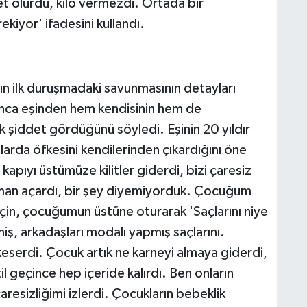
et olurdu, kilo vermezdi. Ortada bir
kiyor' ifadesini kullandı.
ın ilk duruşmadaki savunmasının detayları
boyunca eşinden hem kendisinin hem de
jik şiddet gördüğünü söyledi. Eşinin 20 yıldır
arda öfkesini kendilerinden çıkardığını öne
 kapıyı üstümüze kilitler giderdi, bizi çaresiz
aman açardı, bir şey diyemiyorduk. Çocuğum
 için, çocuğumun üstüne oturarak 'Saçlarını niye
ş, arkadaşları modalı yapmış saçlarını.
keserdi. Çocuk artık ne karneyi almaya giderdi,
l geçince hep içeride kalırdı. Ben onların
aresizliğimi izlerdi. Çocukların bebeklik