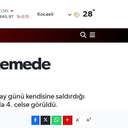
COIN
840,97
%-0.15
°
LAR
28
Kocaeli
7436
%0.18
RO
2510
%0.32
RLİN
4811
%0.38
M ALTIN
60.55
%0
T100
hkemede
779
%-14
lay günü kendisine saldırdığı
a 4. celse görüldü.
-
+
A
A