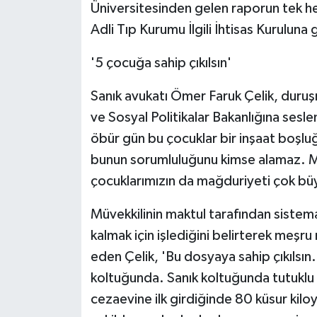
Üniversitesinden gelen raporun tek he
Adli Tıp Kurumu İlgili İhtisas Kurulun
'5 çocuğa sahip çıkılsın'
Sanık avukatı Ömer Faruk Çelik, duruşm
ve Sosyal Politikalar Bakanlığına seslen
öbür gün bu çocuklar bir inşaat boşluğu
bunun sorumluluğunu kimse alamaz. 
çocuklarımızın da mağduriyeti çok büyü
Müvekkilinin maktul tarafından sistema
kalmak için işlediğini belirterek meşr
eden Çelik, 'Bu dosyaya sahip çıkılsın
koltuğunda. Sanık koltuğunda tutuklu y
cezaevine ilk girdiğinde 80 küsur kiloy