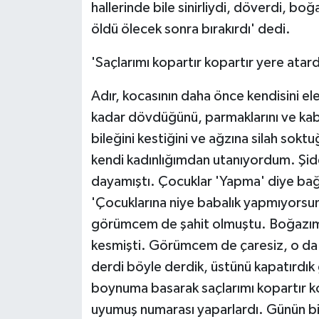
hallerinde bile sinirliydi, döverdi, bo
öldü ölecek sonra bırakırdı' dedi.
'Saçlarımı kopartır kopartır yere atard
Adır, kocasının daha önce kendisini el
kadar dövdüğünü, parmaklarını ve kabu
bileğini kestiğini ve ağzına silah sokt
kendi kadınlığımdan utanıyordum. Şidd
dayamıştı. Çocuklar 'Yapma' diye bağ
'Çocuklarına niye babalık yapmıyorsun
görümcem de şahit olmuştu. Boğazımı t
kesmişti. Görümcem de çaresiz, o da 
derdi böyle derdik, üstünü kapatırdık 
boynuma basarak saçlarımı kopartır ko
uyumuş numarası yaparlardı. Günün bi