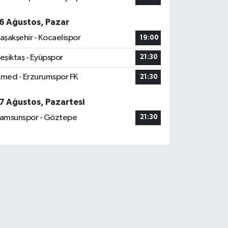
6 Ağustos, Pazar
aşakşehir - Kocaelispor
19:00
eşiktaş - Eyüpspor
21:30
med - Erzurumspor FK
21:30
7 Ağustos, Pazartesi
amsunspor - Göztepe
21:30