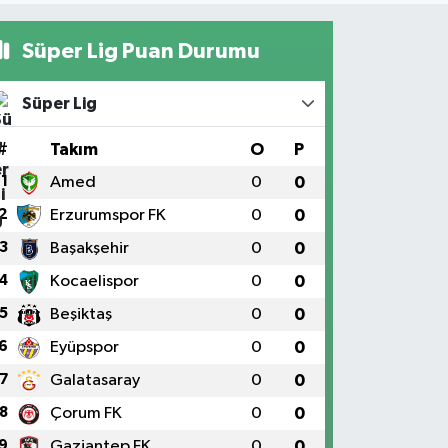
Süper Lig Puan Durumu
Süper Lig
#
Takım
O
P
1
Amed
0
0
2
Erzurumspor FK
0
0
3
Başakşehir
0
0
4
Kocaelispor
0
0
5
Beşiktaş
0
0
6
Eyüpspor
0
0
7
Galatasaray
0
0
8
Çorum FK
0
0
9
Gaziantep FK
0
0