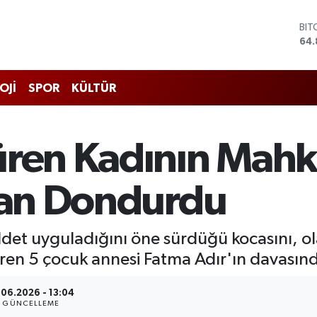
BIT
64.
DO
47,
EU
55,
STE
OJİ
SPOR
KÜLTÜR
64,
GRA
66
BİS
düren Kadının Ma
13.
 Kan Dondurdu
iddet uyguladığını öne sürdüğü kocasını, o
ren 5 çocuk annesi Fatma Adır'ın davasınd
.06.2026 - 13:04
GÜNCELLEME