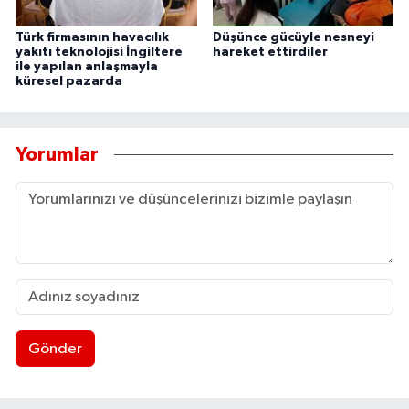
Türk firmasının havacılık
Düşünce gücüyle nesneyi
yakıtı teknolojisi İngiltere
hareket ettirdiler
ile yapılan anlaşmayla
küresel pazarda
Yorumlar
Gönder