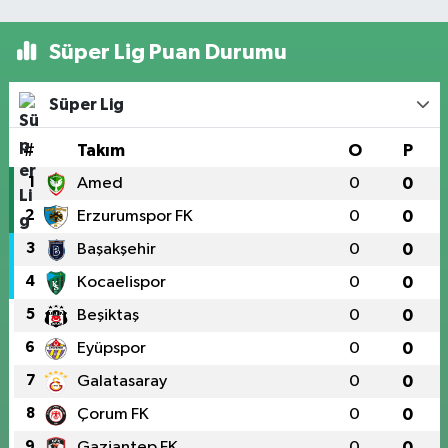
Süper Lig Puan Durumu
Süper Lig
#
Takım
O
P
1
Amed
0
0
2
Erzurumspor FK
0
0
3
Başakşehir
0
0
4
Kocaelispor
0
0
5
Beşiktaş
0
0
6
Eyüpspor
0
0
7
Galatasaray
0
0
8
Çorum FK
0
0
9
Gaziantep FK
0
0