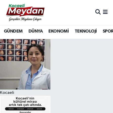
Nöbetçi Eczaneler
GÜNDEM
DÜNYA
EKONOMİ
TEKNOLOJİ
SPO
Hava Durumu
Trafik Durumu
Süper Lig Puan Durumu ve Fikstür
Tüm Manşetler
Son Dakika Haberleri
Kocaeli
Haber Arşivi