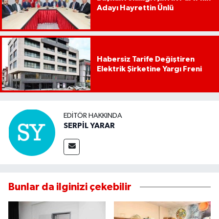
Adayı Hayrettin Ünlü
Habersiz Tarife Değiştiren
Elektrik Şirketine Yargı Freni
EDITÖR HAKKINDA
SERPİL YARAR
Bunlar da ilginizi çekebilir