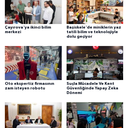
Çayırova'ya ikinci bilim
Başiskele'de miniklerin yaz
merkezi
tatili bilim ve teknolojiyle
dolu geçiyor
Oto ekspertiz firmasının
Suçla Mücadele Ve Kent
zam isteyen robotu
Güvenliğinde Yapay Zeka
Dönemi