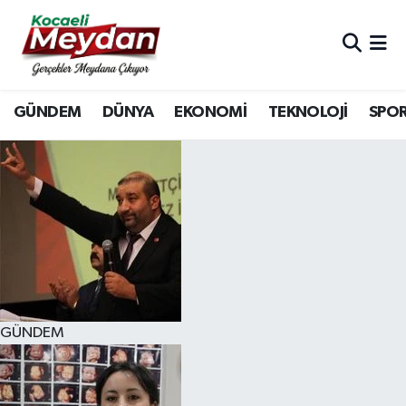
Nöbetçi Eczaneler
GÜNDEM
DÜNYA
EKONOMİ
TEKNOLOJİ
SPO
Hava Durumu
Trafik Durumu
Süper Lig Puan Durumu ve Fikstür
Tüm Manşetler
Son Dakika Haberleri
GÜNDEM
Haber Arşivi