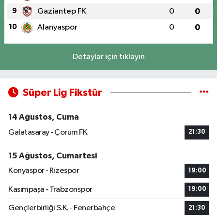
9
Gaziantep FK
0
0
10
Alanyaspor
0
0
Detaylar için tıklayın
Süper Lig Fikstür
14 Ağustos, Cuma
Galatasaray - Çorum FK
21:30
15 Ağustos, Cumartesi
Konyaspor - Rizespor
19:00
Kasımpaşa - Trabzonspor
19:00
Gençlerbirliği S.K. - Fenerbahçe
21:30