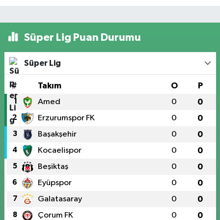
Süper Lig Puan Durumu
Süper Lig
#
Takım
O
P
1
Amed
0
0
2
Erzurumspor FK
0
0
3
Başakşehir
0
0
4
Kocaelispor
0
0
5
Beşiktaş
0
0
6
Eyüpspor
0
0
7
Galatasaray
0
0
8
Çorum FK
0
0