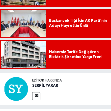
Başkanvekilliği İçin AK Parti’nin
Adayı Hayrettin Ünlü
Habersiz Tarife Değiştiren
Elektrik Şirketine Yargı Freni
EDITÖR HAKKINDA
SERPİL YARAR