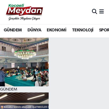
Nöbetçi Eczaneler
GÜNDEM
DÜNYA
EKONOMİ
TEKNOLOJİ
SPO
Hava Durumu
Trafik Durumu
Süper Lig Puan Durumu ve Fikstür
Tüm Manşetler
Son Dakika Haberleri
GÜNDEM
Haber Arşivi