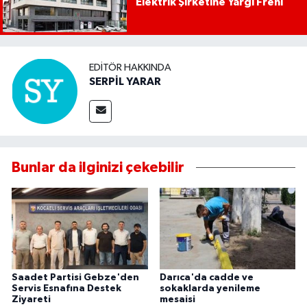
Elektrik Şirketine Yargı Freni
EDITÖR HAKKINDA
SERPİL YARAR
Bunlar da ilginizi çekebilir
Saadet Partisi Gebze'den
Darıca'da cadde ve
Servis Esnafına Destek
sokaklarda yenileme
Ziyareti
mesaisi