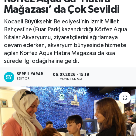
Mağazası’ da Çok Sevildi
Kocaeli Büyükşehir Belediyesi’nin İzmit Millet
Bahçesi’ne (Fuar Park) kazandırdığı Körfez Aqua
Kıtalar Akvaryumu, ziyaretçilerini ağırlamaya
devam ederken, akvaryum bünyesinde hizmete
açılan Körfez Aqua Hatıra Mağazası da kısa
sürede ilgi odağı haline geldi.
SERPİL YARAR
06.07.2026 - 15:19
EDITÖR
YAYINLANMA