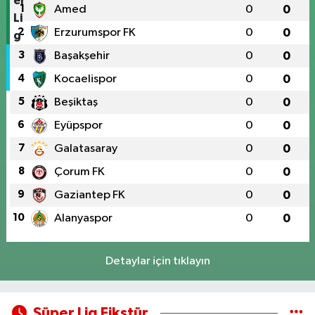
1
Amed
0
0
2
Erzurumspor FK
0
0
3
Başakşehir
0
0
4
Kocaelispor
0
0
5
Beşiktaş
0
0
6
Eyüpspor
0
0
7
Galatasaray
0
0
8
Çorum FK
0
0
9
Gaziantep FK
0
0
10
Alanyaspor
0
0
Detaylar için tıklayın
Süper Lig Fikstür