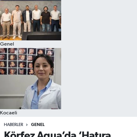
Genel
Kocaeli
HABERLER
GENEL
Körfez Aqua’da ‘Hatıra