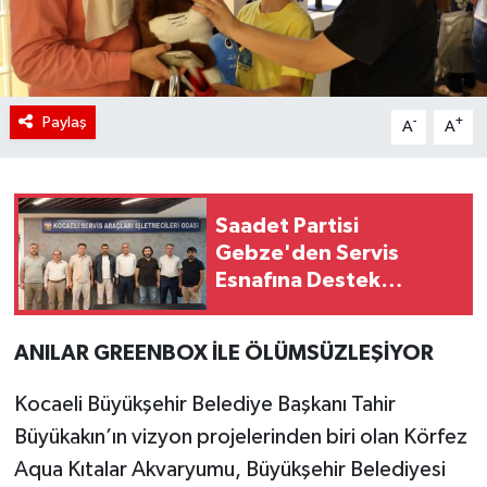
Paylaş
-
+
A
A
Saadet Partisi
Gebze'den Servis
Esnafına Destek
Ziyareti
ANILAR GREENBOX İLE ÖLÜMSÜZLEŞİYOR
Kocaeli Büyükşehir Belediye Başkanı Tahir
Büyükakın’ın vizyon projelerinden biri olan Körfez
Aqua Kıtalar Akvaryumu, Büyükşehir Belediyesi