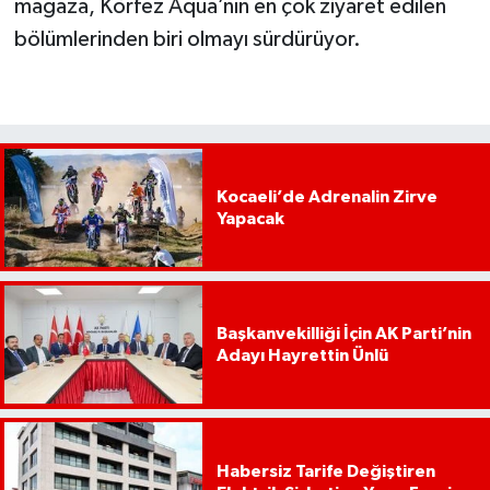
mağaza, Körfez Aqua’nın en çok ziyaret edilen
bölümlerinden biri olmayı sürdürüyor.
Kocaeli’de Adrenalin Zirve
Yapacak
Başkanvekilliği İçin AK Parti’nin
Adayı Hayrettin Ünlü
Habersiz Tarife Değiştiren