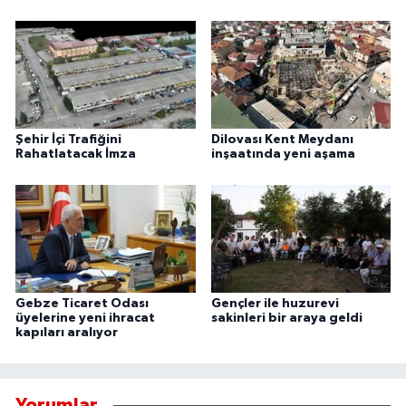
Şehir İçi Trafiğini
Dilovası Kent Meydanı
Rahatlatacak İmza
inşaatında yeni aşama
Gebze Ticaret Odası
Gençler ile huzurevi
üyelerine yeni ihracat
sakinleri bir araya geldi
kapıları aralıyor
Yorumlar