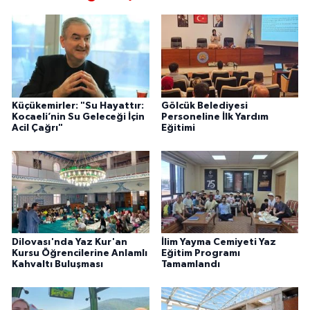
Küçükemirler: "Su Hayattır:
Gölcük Belediyesi
Kocaeli’nin Su Geleceği İçin
Personeline İlk Yardım
Acil Çağrı"
Eğitimi
Dilovası'nda Yaz Kur'an
İlim Yayma Cemiyeti Yaz
Kursu Öğrencilerine Anlamlı
Eğitim Programı
Kahvaltı Buluşması
Tamamlandı