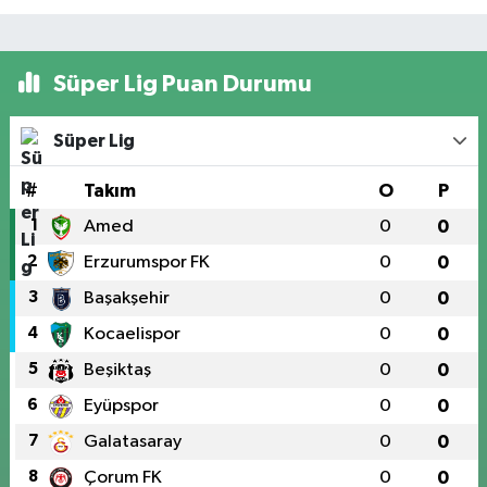
Süper Lig Puan Durumu
Süper Lig
#
Takım
O
P
1
Amed
0
0
2
Erzurumspor FK
0
0
3
Başakşehir
0
0
4
Kocaelispor
0
0
5
Beşiktaş
0
0
6
Eyüpspor
0
0
7
Galatasaray
0
0
8
Çorum FK
0
0