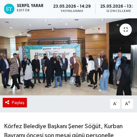
SERPİL YARAR
23.05.2026 - 14:29
25.05.2026 - 13:3
EDITÖR
YAYINLANMA
GÜNCELLEME
Paylaş
-
+
A
A
Körfez Belediye Başkanı Şener Söğüt, Kurban
Bayramı öncesi son mesai günü personelle