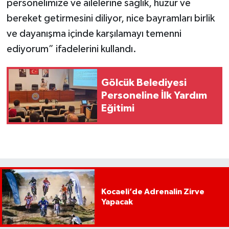
personelimize ve ailelerine sağlık, huzur ve
bereket getirmesini diliyor, nice bayramları birlik
ve dayanışma içinde karşılamayı temenni
ediyorum” ifadelerini kullandı.
Gölcük Belediyesi
Personeline İlk Yardım
Eğitimi
Kocaeli’de Adrenalin Zirve
Yapacak