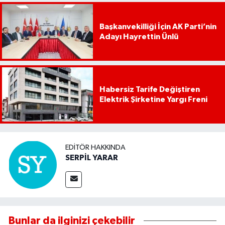
Başkanvekilliği İçin AK Parti’nin
Adayı Hayrettin Ünlü
Habersiz Tarife Değiştiren
Elektrik Şirketine Yargı Freni
EDITÖR HAKKINDA
SERPİL YARAR
Bunlar da ilginizi çekebilir