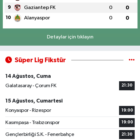
9
Gaziantep FK
0
0
10
Alanyaspor
0
0
Detaylar için tıklayın
Süper Lig Fikstür
14 Ağustos, Cuma
Galatasaray - Çorum FK
21:30
15 Ağustos, Cumartesi
Konyaspor - Rizespor
19:00
Kasımpaşa - Trabzonspor
19:00
Gençlerbirliği S.K. - Fenerbahçe
21:30