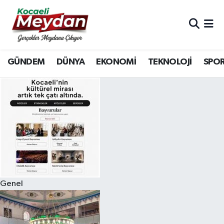
Nöbetçi Eczaneler
GÜNDEM
DÜNYA
EKONOMİ
TEKNOLOJİ
SPO
Hava Durumu
Trafik Durumu
Süper Lig Puan Durumu ve Fikstür
Tüm Manşetler
Son Dakika Haberleri
Genel
Haber Arşivi