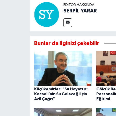
EDITÖR HAKKINDA
SERPİL YARAR
Bunlar da ilginizi çekebilir
Küçükemirler: "Su Hayattır:
Gölcük Be
Kocaeli’nin Su Geleceği İçin
Personeli
Acil Çağrı"
Eğitimi