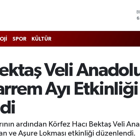
B
6
D
4
E
OJİ
SPOR
KÜLTÜR
5
S
6
G
ektaş Veli Anadolu
6
B
1
rem Ayı Etkinliği
ldi
ının ardından Körfez Hacı Bektaş Veli Ana
n ve Aşure Lokması etkinliği düzenlendi.