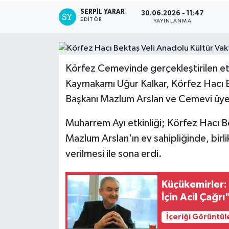
SERPİL YARAR
30.06.2026 - 11:47
EDITÖR
YAYINLANMA
Körfez Cemevinde gerçekleştirilen etk
Kaymakamı Uğur Kalkar, Körfez Hacı B
Başkanı Mazlum Arslan ve Cemevi üyeler
Muharrem Ayı etkinliği; Körfez Hacı B
Mazlum Arslan'ın ev sahipliğinde, birl
verilmesi ile sona erdi.
Küçükemirler: 
İçin Acil Çağrı
İçeriği Görüntül