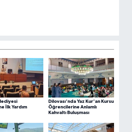
lediyesi
Dilovası'nda Yaz Kur'an Kursu
ne İlk Yardım
Öğrencilerine Anlamlı
Kahvaltı Buluşması