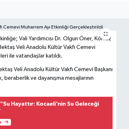
inliğe; Vali Yardımcısı Dr. Olgun Öner,
Körfez
ektaş Veli Anadolu Kültür Vakfı Cemevi
i ile vatandaşlar katıldı.
ektaş Veli Anadolu Kültür Vakfı Cemevi Başkanı
ik, beraberlik ve dayanışma mesajlarının
"Su Hayattır: Kocaeli’nin Su Geleceği
"
e