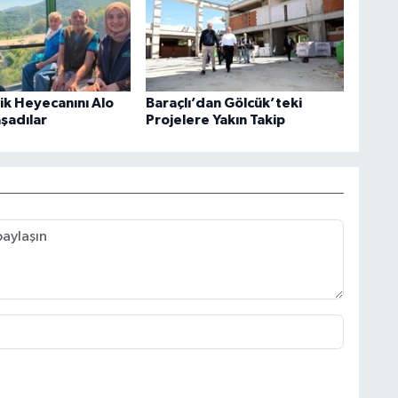
rik Heyecanını Alo
Baraçlı’dan Gölcük’teki
aşadılar
Projelere Yakın Takip