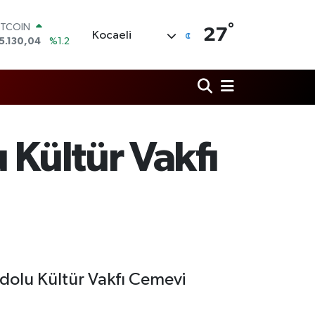
ITCOIN
°
27
Kocaeli
5.130,04
%1.2
OLAR
7,7106
%0.17
URO
5,1652
%0.27
TERLİN
4,4046
%0.35
RAM ALTIN
 Kültür Vakfı
648.99
%2.59
İST100
3.773
%-19
dolu Kültür Vakfı Cemevi