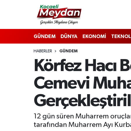
Nöbetçi Eczaneler
GÜNDEM
DÜNYA
EKONOMİ
TEKNOL
Hava Durumu
HABERLER
GÜNDEM
Trafik Durumu
Körfez Hacı B
Süper Lig Puan Durumu ve Fikstür
Cemevi Muhar
Tüm Manşetler
Gerçekleştiri
Son Dakika Haberleri
Haber Arşivi
12 gün süren Muharrem oruçlar
tarafından Muharrem Ayı Kurba