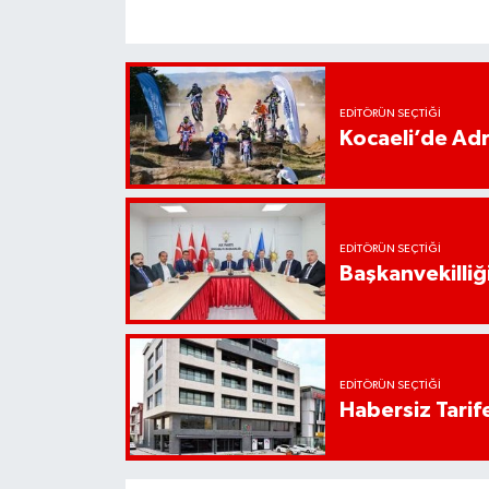
EDITÖRÜN SEÇTIĞI
Kocaeli’de Adr
EDITÖRÜN SEÇTIĞI
Başkanvekilliği
EDITÖRÜN SEÇTIĞI
Habersiz Tarife