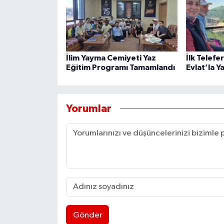
İlim Yayma Cemiyeti Yaz
İlk Telefe
Eğitim Programı Tamamlandı
Evlat’la Y
Yorumlar
Gönder