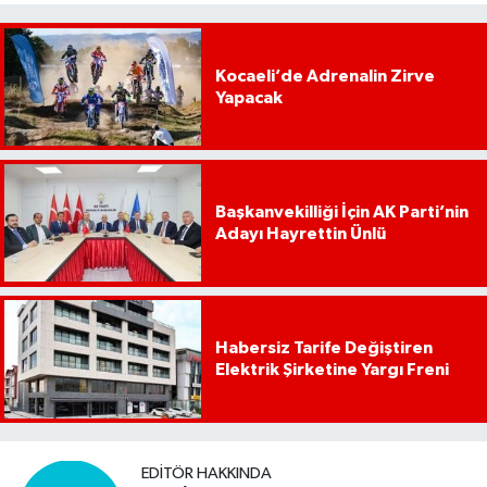
Kocaeli’de Adrenalin Zirve
Yapacak
Başkanvekilliği İçin AK Parti’nin
Adayı Hayrettin Ünlü
Habersiz Tarife Değiştiren
Elektrik Şirketine Yargı Freni
EDITÖR HAKKINDA