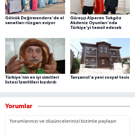
Gölcük Değirmendere'de el
Güreşçi Alperen Tokgöz
sanatları rüzgarı esiyor
Akdeniz Oyunları'nda
Türkiye'yi temsil edecek
Türkiye'nin en iyi simitleri
Tavşancıl'a yeni sosyal tesis
listesi İzmitlileri kızdırdı
Yorumlar