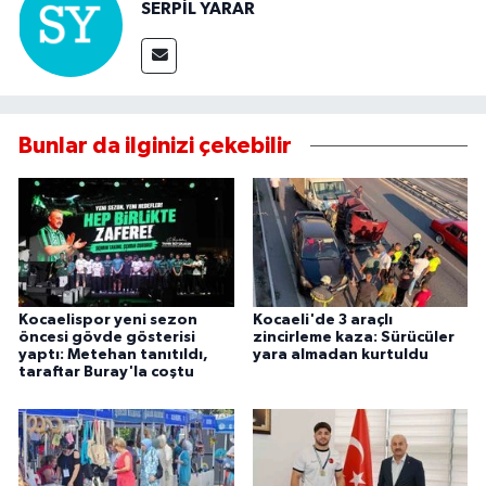
SERPİL YARAR
Bunlar da ilginizi çekebilir
Kocaelispor yeni sezon
Kocaeli'de 3 araçlı
öncesi gövde gösterisi
zincirleme kaza: Sürücüler
yaptı: Metehan tanıtıldı,
yara almadan kurtuldu
taraftar Buray'la coştu