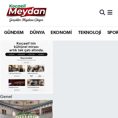
Nöbetçi Eczaneler
GÜNDEM
DÜNYA
EKONOMİ
TEKNOLOJİ
SPO
Hava Durumu
Trafik Durumu
Süper Lig Puan Durumu ve Fikstür
Tüm Manşetler
Son Dakika Haberleri
Genel
Haber Arşivi