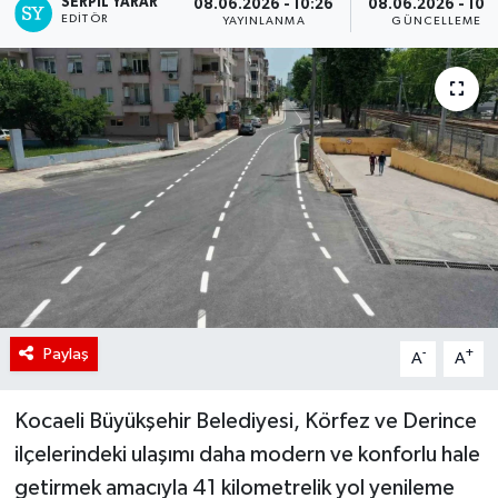
SERPİL YARAR
08.06.2026 - 10:26
08.06.2026 - 10:3
EDITÖR
YAYINLANMA
GÜNCELLEME
Paylaş
-
+
A
A
Kocaeli Büyükşehir Belediyesi, Körfez ve Derince
ilçelerindeki ulaşımı daha modern ve konforlu hale
getirmek amacıyla 41 kilometrelik yol yenileme