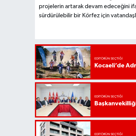
projelerin artarak devam edeceğini if
sürdürülebilir bir Körfez için vatanda
EDITÖRÜN SEÇTIĞI
Kocaeli’de Adr
EDITÖRÜN SEÇTIĞI
Başkanvekilliği
EDITÖRÜN SEÇTIĞI