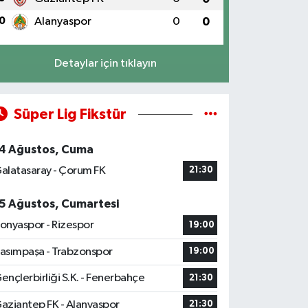
0
Alanyaspor
0
0
Detaylar için tıklayın
Süper Lig Fikstür
4 Ağustos, Cuma
alatasaray - Çorum FK
21:30
5 Ağustos, Cumartesi
onyaspor - Rizespor
19:00
asımpaşa - Trabzonspor
19:00
ençlerbirliği S.K. - Fenerbahçe
21:30
aziantep FK - Alanyaspor
21:30