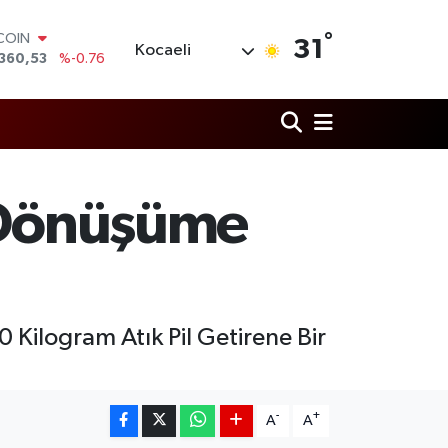
°
LAR
31
Kocaeli
,7069
%0.17
RO
,0265
%0.01
RLİN
1897
%0.02
AM ALTIN
8.49
%2.12
T100
i Dönüşüme
887
%64
TCOIN
360,53
%-0.76
0 Kilogram Atık Pil Getirene Bir
-
+
A
A