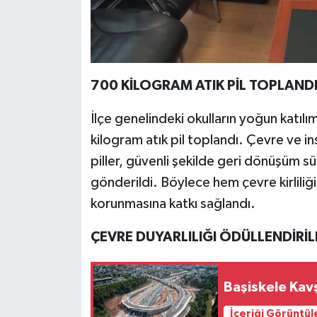
700 KİLOGRAM ATIK PİL TOPLAND
İlçe genelindeki okulların yoğun kat
kilogram atık pil toplandı. Çevre ve in
piller, güvenli şekilde geri dönüşüm sü
gönderildi. Böylece hem çevre kirlili
korunmasına katkı sağlandı.
ÇEVRE DUYARLILIĞI ÖDÜLLENDİRİL
Başiskele Kavş
İçeriği Görüntül