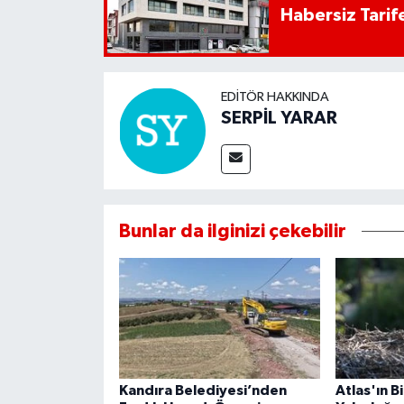
Habersiz Tarife
EDITÖR HAKKINDA
SERPİL YARAR
Bunlar da ilginizi çekebilir
Kandıra Belediyesi’nden
Atlas'ın B