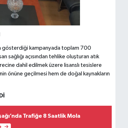
I
ılım gösterdiği kampanyada toplam 700
san sağlığı açısından tehlike oluşturan atık
recine dahil edilmek üzere lisanslı tesislere
ğinin önüne geçilmesi hem de doğal kaynakların
Dİ
ağı’nda Trafiğe 8 Saatlik Mola
e