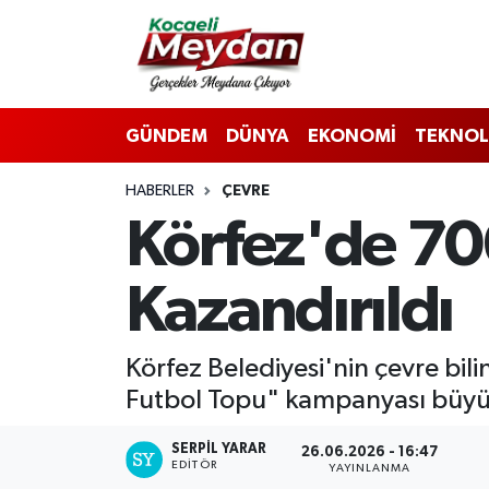
Nöbetçi Eczaneler
GÜNDEM
DÜNYA
EKONOMİ
TEKNOL
Hava Durumu
HABERLER
ÇEVRE
Trafik Durumu
Körfez'de 70
Süper Lig Puan Durumu ve Fikstür
Kazandırıldı
Tüm Manşetler
Son Dakika Haberleri
Körfez Belediyesi'nin çevre bil
Futbol Topu" kampanyası büyük
Haber Arşivi
SERPİL YARAR
26.06.2026 - 16:47
EDITÖR
YAYINLANMA