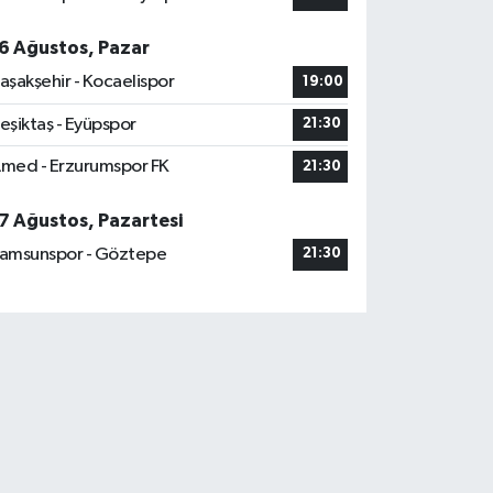
6 Ağustos, Pazar
aşakşehir - Kocaelispor
19:00
eşiktaş - Eyüpspor
21:30
med - Erzurumspor FK
21:30
7 Ağustos, Pazartesi
amsunspor - Göztepe
21:30