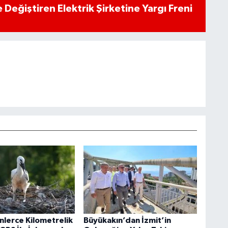
 Değiştiren Elektrik Şirketine Yargı Freni
inlerce Kilometrelik
Büyükakın’dan İzmit’in