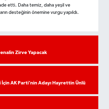
ade etti. Daha temiz, daha yeşil ve
şların desteğinin önemine vurgu yapıldı.
enalin Zirve Yapacak
 İçin AK Parti’nin Adayı Hayrettin Ünlü