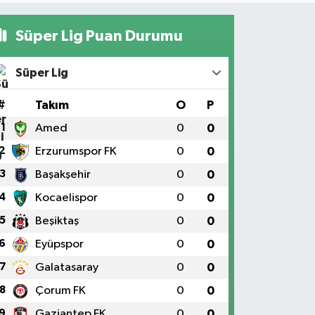
Süper Lig Puan Durumu
Süper Lig
#
Takım
O
P
1
Amed
0
0
2
Erzurumspor FK
0
0
3
Başakşehir
0
0
4
Kocaelispor
0
0
5
Beşiktaş
0
0
6
Eyüpspor
0
0
7
Galatasaray
0
0
8
Çorum FK
0
0
9
Gaziantep FK
0
0