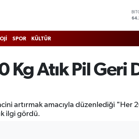
DO
47
EU
55
STE
OJİ
SPOR
KÜLTÜR
64,
GR
661
BİS
0 Kg Atık Pil Ger
13.
BI
64.
incini artırmak amacıyla düzenlediği "Her 2
 ilgi gördü.