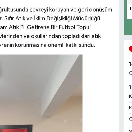
doğrultusunda çevreyi koruyan ve geri dönüşüm
1
r. Sıfır Atık ve İklim Değişikliği Müdürlüğü
m Atık Pil Getirene Bir Futbol Topu"
erinden ve okullarından topladıkları atık
vrenin korunmasına önemli katkı sundu.
1
G
1
K
K
G
G