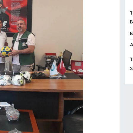
1
B
B
A
1
S