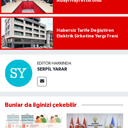
Adayı Hayrettin Ünlü
Habersiz Tarife Değiştiren
Elektrik Şirketine Yargı Freni
EDITÖR HAKKINDA
SERPİL YARAR
Bunlar da ilginizi çekebilir