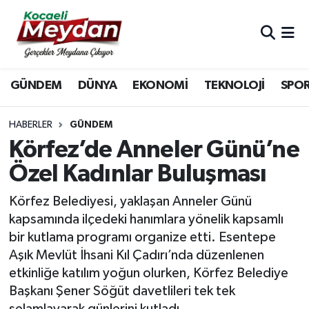
Nöbetçi Eczaneler
GÜNDEM
DÜNYA
EKONOMİ
TEKNOLOJİ
SPO
Hava Durumu
Trafik Durumu
HABERLER
GÜNDEM
Körfez’de Anneler Günü’ne
Süper Lig Puan Durumu ve Fikstür
Özel Kadınlar Buluşması
Tüm Manşetler
Körfez Belediyesi, yaklaşan Anneler Günü
kapsamında ilçedeki hanımlara yönelik kapsamlı
Son Dakika Haberleri
bir kutlama programı organize etti. Esentepe
Aşık Mevlüt İhsani Kıl Çadırı’nda düzenlenen
Haber Arşivi
etkinliğe katılım yoğun olurken, Körfez Belediye
Başkanı Şener Söğüt davetlileri tek tek
selamlayarak günlerini kutladı.