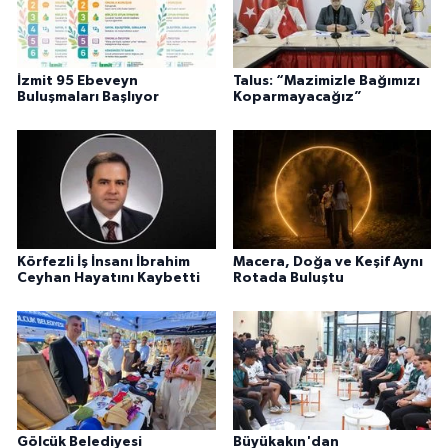
İzmit 95 Ebeveyn
Talus: “Mazimizle Bağımızı
Buluşmaları Başlıyor
Koparmayacağız”
Körfezli İş İnsanı İbrahim
Macera, Doğa ve Keşif Aynı
Ceyhan Hayatını Kaybetti
Rotada Buluştu
Gölcük Belediyesi
Büyükakın'dan