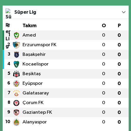
Süper Lig
#
Takım
O
P
1
Amed
0
0
2
Erzurumspor FK
0
0
3
Başakşehir
0
0
4
Kocaelispor
0
0
5
Beşiktaş
0
0
6
Eyüpspor
0
0
7
Galatasaray
0
0
8
Çorum FK
0
0
9
Gaziantep FK
0
0
10
Alanyaspor
0
0