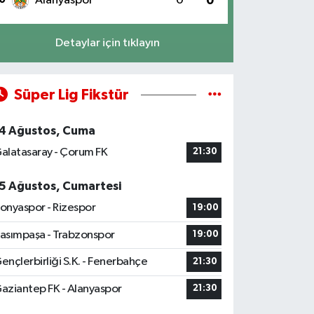
Alanyaspor
0
0
Detaylar için tıklayın
Süper Lig Fikstür
4 Ağustos, Cuma
alatasaray - Çorum FK
21:30
5 Ağustos, Cumartesi
onyaspor - Rizespor
19:00
asımpaşa - Trabzonspor
19:00
ençlerbirliği S.K. - Fenerbahçe
21:30
aziantep FK - Alanyaspor
21:30