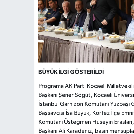
BÜYÜK İLGİ GÖSTERİLDİ
Programa AK Parti Kocaeli Milletvekil
Başkanı Şener Söğüt, Kocaeli Üniversi
İstanbul Garnizon Komutanı Yüzbaşı 
Başsavcısı İsa Büyük, Körfez İlçe Em
Komutanı Üsteğmen Hüseyin Eraslan, 
Başkanı Ali Karadeniz, basın mensupları