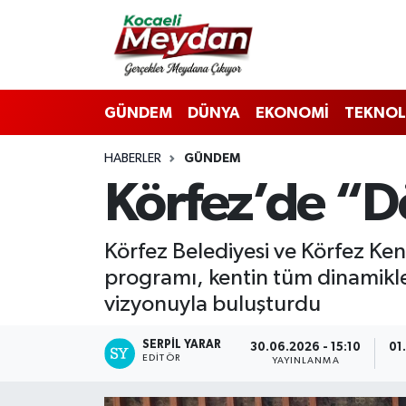
Nöbetçi Eczaneler
GÜNDEM
DÜNYA
EKONOMİ
TEKNOL
Hava Durumu
HABERLER
GÜNDEM
Trafik Durumu
Körfez’de “
Süper Lig Puan Durumu ve Fikstür
Körfez Belediyesi ve Körfez Ken
Tüm Manşetler
programı, kentin tüm dinamikler
Son Dakika Haberleri
vizyonuyla buluşturdu
Haber Arşivi
SERPİL YARAR
30.06.2026 - 15:10
01
EDITÖR
YAYINLANMA