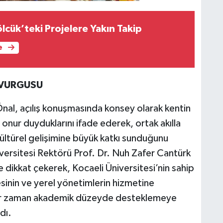
lcük’teki Projelere Yakın Takip
e
İ VURGUSU
al, açılış konuşmasında konsey olarak kentin
nur duyduklarını ifade ederek, ortak akılla
 kültürel gelişimine büyük katkı sunduğunu
iversitesi Rektörü Prof. Dr. Nuh Zafer Cantürk
ne dikkat çekerek, Kocaeli Üniversitesi’nin sahip
esinin ve yerel yönetimlerin hizmetine
 her zaman akademik düzeyde desteklemeye
dı.