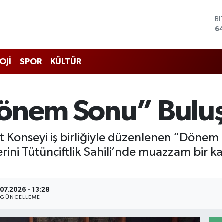
D
4
E
5
S
OJİ
SPOR
KÜLTÜR
6
G
6
B
Dönem Sonu” Bulu
1
B
6
t Konseyi iş birliğiyle düzenlenen “Dönem 
ini Tütünçiftlik Sahili’nde muazzam bir ka
.07.2026 - 13:28
GÜNCELLEME