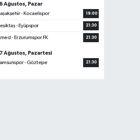
6 Ağustos, Pazar
aşakşehir - Kocaelispor
19:00
eşiktaş - Eyüpspor
21:30
med - Erzurumspor FK
21:30
7 Ağustos, Pazartesi
amsunspor - Göztepe
21:30