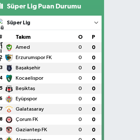
Süper Lig Puan Durumu
Süper Lig
#
Takım
O
P
1
Amed
0
0
2
Erzurumspor FK
0
0
3
Başakşehir
0
0
4
Kocaelispor
0
0
5
Beşiktaş
0
0
6
Eyüpspor
0
0
7
Galatasaray
0
0
8
Çorum FK
0
0
9
Gaziantep FK
0
0
0