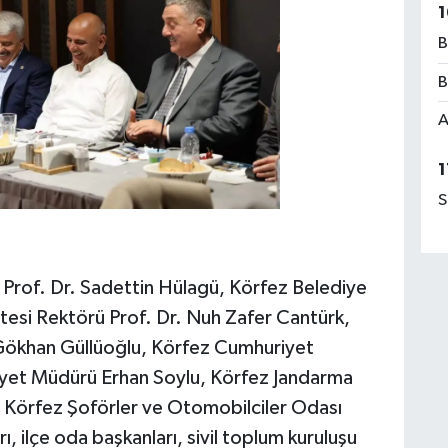
1
B
B
A
1
S
i Prof. Dr. Sadettin Hülagü, Körfez Belediye
tesi Rektörü Prof. Dr. Nuh Zafer Cantürk,
Gökhan Güllüoğlu, Körfez Cumhuriyet
niyet Müdürü Erhan Soylu, Körfez Jandarma
Körfez Şoförler ve Otomobilciler Odası
, ilçe oda başkanları, sivil toplum kuruluşu