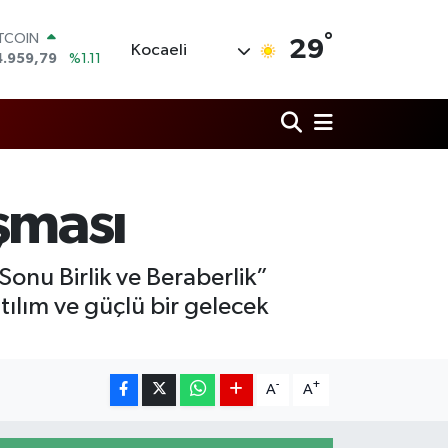
°
OLAR
29
Kocaeli
7,7436
%0.18
URO
5,2510
%0.32
TERLİN
4,4811
%0.38
RAM ALTIN
660.55
%0.03
İST100
şması
3.779
%-14
ITCOIN
4.959,79
%1.11
Sonu Birlik ve Beraberlik”
tılım ve güçlü bir gelecek
-
+
A
A