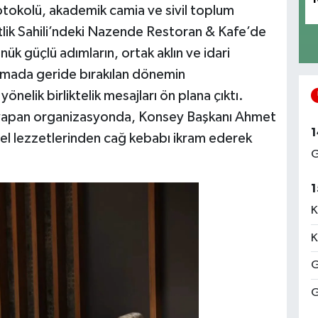
rotokolü, akademik camia ve sivil toplum
iftlik Sahili’ndeki Nazende Restoran & Kafe’de
ük güçlü adımların, ortak aklın ve idari
uşmada geride bırakılan dönemin
nelik birliktelik mesajları ön plana çıktı.
iği yapan organizasyonda, Konsey Başkanı Ahmet
1
el lezzetlerinden cağ kebabı ikram ederek
G
1
K
K
G
G