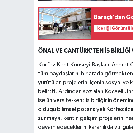
Baraçlı’dan Gö
İçeriği Görüntül
ÖNAL VE CANTÜRK’TEN İŞ BİRLİĞ
Körfez Kent Konseyi Başkanı Ahmet Ön
tüm paydaşlarını bir arada görmekten o
yürütülen projelerin ilçenin sosyal ve
belirtti. Ardından söz alan Kocaeli Ün
ise üniversite-kent iş birliğinin önemi
olduğu bilimsel potansiyeli Körfez ilç
sunmaya, kentin gelişim projelerini
devam edeceklerini kararlılıkla vurgula