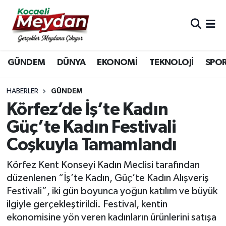
Nöbetçi Eczaneler
GÜNDEM
DÜNYA
EKONOMİ
TEKNOLOJİ
SPO
Hava Durumu
Trafik Durumu
HABERLER
GÜNDEM
Körfez’de İş’te Kadın
Süper Lig Puan Durumu ve Fikstür
Güç’te Kadın Festivali
Coşkuyla Tamamlandı
Tüm Manşetler
Körfez Kent Konseyi Kadın Meclisi tarafından
Son Dakika Haberleri
düzenlenen “İş’te Kadın, Güç’te Kadın Alışveriş
Festivali”, iki gün boyunca yoğun katılım ve büyük
Haber Arşivi
ilgiyle gerçekleştirildi. Festival, kentin
ekonomisine yön veren kadınların ürünlerini satışa