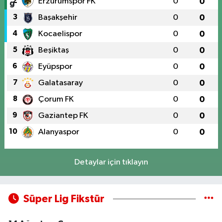
2
Erzurumspor FK
0
0
3
Başakşehir
0
0
4
Kocaelispor
0
0
5
Beşiktaş
0
0
6
Eyüpspor
0
0
7
Galatasaray
0
0
8
Çorum FK
0
0
9
Gaziantep FK
0
0
10
Alanyaspor
0
0
Detaylar için tıklayın
Süper Lig Fikstür