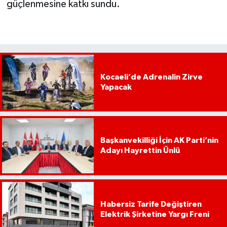
güçlenmesine katkı sundu.
Kocaeli’de Adrenalin Zirve
Yapacak
Başkanvekilliği İçin AK Parti’nin
Adayı Hayrettin Ünlü
Habersiz Tarife Değiştiren
Elektrik Şirketine Yargı Freni