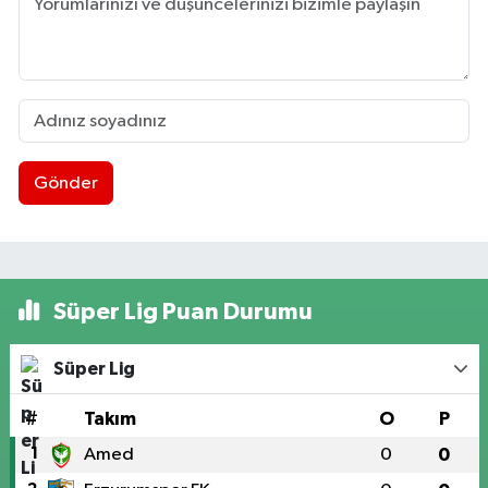
Gönder
Süper Lig Puan Durumu
Süper Lig
#
Takım
O
P
1
Amed
0
0