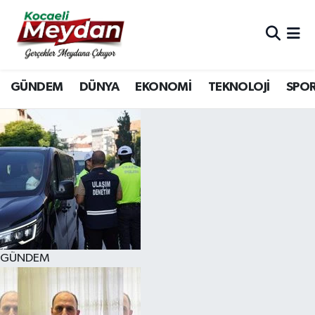
Nöbetçi Eczaneler
GÜNDEM
DÜNYA
EKONOMİ
TEKNOLOJİ
SPO
Hava Durumu
Trafik Durumu
Süper Lig Puan Durumu ve Fikstür
Tüm Manşetler
Son Dakika Haberleri
GÜNDEM
Haber Arşivi