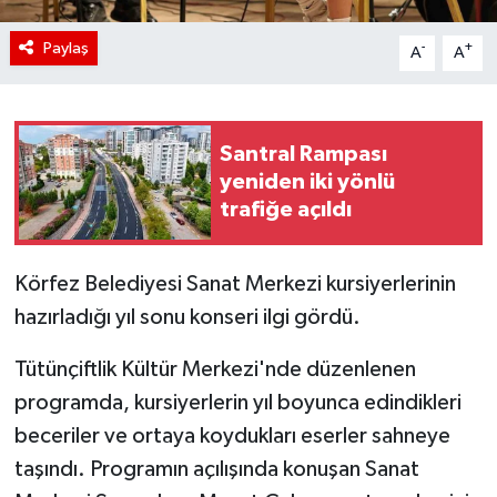
Paylaş
-
+
A
A
Santral Rampası
yeniden iki yönlü
trafiğe açıldı
Körfez Belediyesi Sanat Merkezi kursiyerlerinin
hazırladığı yıl sonu konseri ilgi gördü.
Tütünçiftlik Kültür Merkezi'nde düzenlenen
programda, kursiyerlerin yıl boyunca edindikleri
beceriler ve ortaya koydukları eserler sahneye
taşındı. Programın açılışında konuşan Sanat