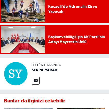
Kocaeli’de Adrenalin Zirve
Yapacak
Başkanvekilliği İçin AK Parti’nin
Adayı Hayrettin Ünlü
EDITÖR HAKKINDA
SERPİL YARAR
Bunlar da ilginizi çekebilir