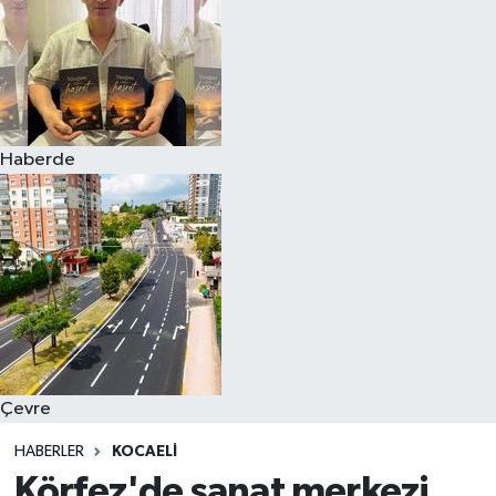
Haberde
Çevre
HABERLER
KOCAELI
Körfez'de sanat merkezi