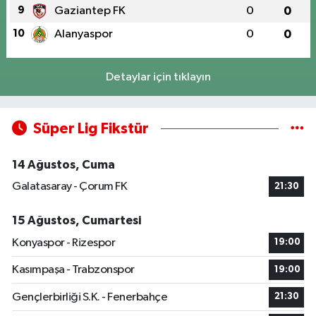
9
Gaziantep FK
0
0
10
Alanyaspor
0
0
Detaylar için tıklayın
Süper Lig Fikstür
14 Ağustos, Cuma
Galatasaray - Çorum FK
21:30
15 Ağustos, Cumartesi
Konyaspor - Rizespor
19:00
Kasımpaşa - Trabzonspor
19:00
Gençlerbirliği S.K. - Fenerbahçe
21:30