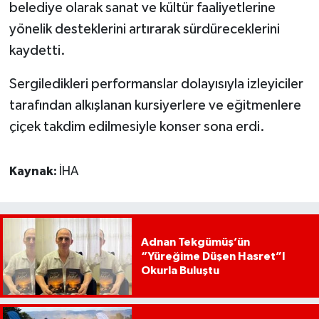
belediye olarak sanat ve kültür faaliyetlerine
yönelik desteklerini artırarak sürdüreceklerini
kaydetti.
Sergiledikleri performanslar dolayısıyla izleyiciler
tarafından alkışlanan kursiyerlere ve eğitmenlere
çiçek takdim edilmesiyle konser sona erdi.
Kaynak:
İHA
Adnan Tekgümüş’ün
“Yüreğime Düşen Hasret”I
Okurla Buluştu