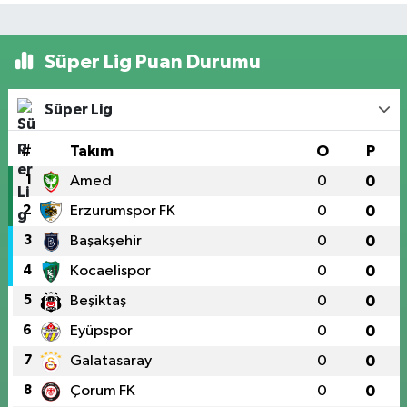
Süper Lig Puan Durumu
Süper Lig
#
Takım
O
P
1
Amed
0
0
2
Erzurumspor FK
0
0
3
Başakşehir
0
0
4
Kocaelispor
0
0
5
Beşiktaş
0
0
6
Eyüpspor
0
0
7
Galatasaray
0
0
8
Çorum FK
0
0