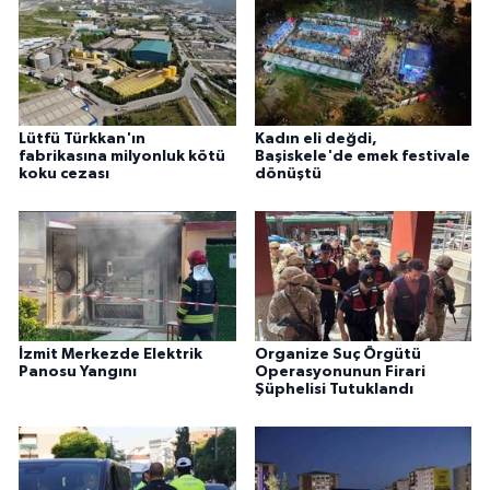
Lütfü Türkkan'ın
Kadın eli değdi,
fabrikasına milyonluk kötü
Başiskele'de emek festivale
koku cezası
dönüştü
İzmit Merkezde Elektrik
Organize Suç Örgütü
Panosu Yangını
Operasyonunun Firari
Şüphelisi Tutuklandı