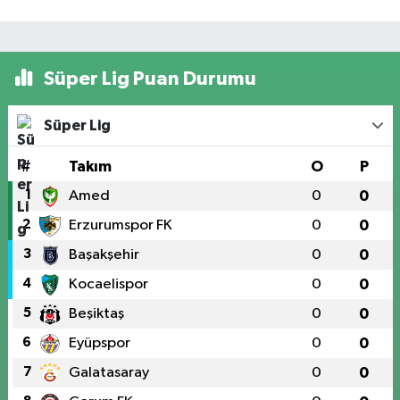
Süper Lig Puan Durumu
Süper Lig
#
Takım
O
P
1
Amed
0
0
2
Erzurumspor FK
0
0
3
Başakşehir
0
0
4
Kocaelispor
0
0
5
Beşiktaş
0
0
6
Eyüpspor
0
0
7
Galatasaray
0
0