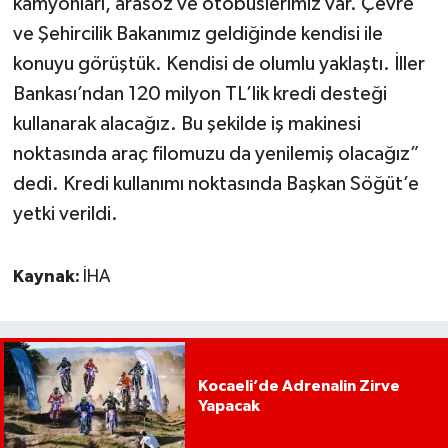
kamyonları, arasöz ve otobüslerimiz var. Çevre
ve Şehircilik Bakanımız geldiğinde kendisi ile
konuyu görüştük. Kendisi de olumlu yaklaştı. İller
Bankası’ndan 120 milyon TL’lik kredi desteği
kullanarak alacağız. Bu şekilde iş makinesi
noktasında araç filomuzu da yenilemiş olacağız”
dedi. Kredi kullanımı noktasında Başkan Söğüt’e
yetki verildi.
Kaynak:
İHA
Kocaeli’de Adrenalin Zirve
Yapacak