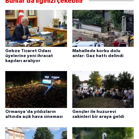
Bunlar da ilginizi çekebilir
Gebze Ticaret Odası
Mahallede korku dolu
üyelerine yeni ihracat
anlar: Gaz hattı delindi
kapıları aralıyor
Ormanya'da yıldızların
Gençler ile huzurevi
altında açık hava sineması
sakinleri bir araya geldi