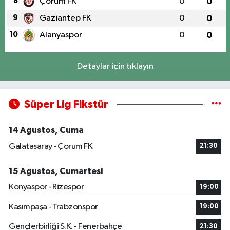
8
Çorum FK
0
0
9
Gaziantep FK
0
0
10
Alanyaspor
0
0
Detaylar için tıklayın
Süper Lig Fikstür
14 Ağustos, Cuma
Galatasaray - Çorum FK
21:30
15 Ağustos, Cumartesi
Konyaspor - Rizespor
19:00
Kasımpaşa - Trabzonspor
19:00
Gençlerbirliği S.K. - Fenerbahçe
21:30