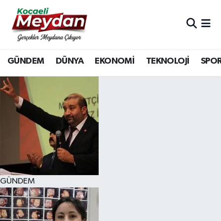
Nöbetçi Eczaneler
GÜNDEM
DÜNYA
EKONOMİ
TEKNOLOJİ
SPO
Hava Durumu
Trafik Durumu
Süper Lig Puan Durumu ve Fikstür
Tüm Manşetler
Son Dakika Haberleri
GÜNDEM
Haber Arşivi