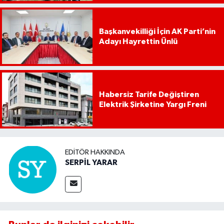
Başkanvekilliği İçin AK Parti’nin
Adayı Hayrettin Ünlü
Habersiz Tarife Değiştiren
Elektrik Şirketine Yargı Freni
EDITÖR HAKKINDA
SERPİL YARAR