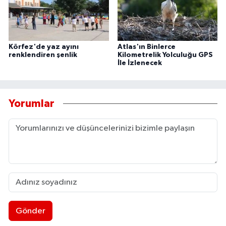
Körfez'de yaz ayını
Atlas'ın Binlerce
renklendiren şenlik
Kilometrelik Yolculuğu GPS
İle İzlenecek
Yorumlar
Gönder