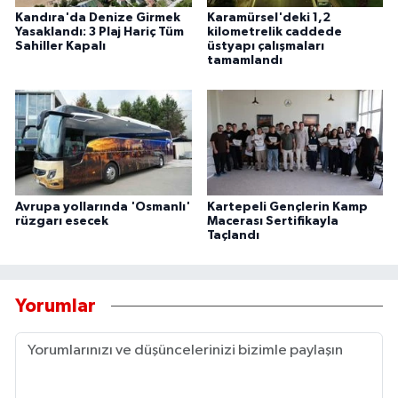
Kandıra'da Denize Girmek
Karamürsel'deki 1,2
Yasaklandı: 3 Plaj Hariç Tüm
kilometrelik caddede
Sahiller Kapalı
üstyapı çalışmaları
tamamlandı
Avrupa yollarında 'Osmanlı'
Kartepeli Gençlerin Kamp
rüzgarı esecek
Macerası Sertifikayla
Taçlandı
Yorumlar