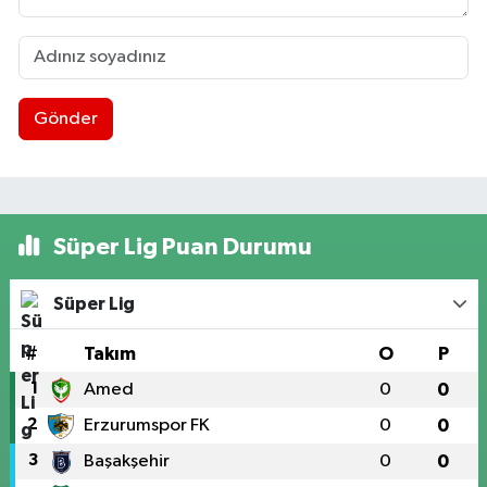
Gönder
Süper Lig Puan Durumu
Süper Lig
#
Takım
O
P
1
Amed
0
0
2
Erzurumspor FK
0
0
3
Başakşehir
0
0