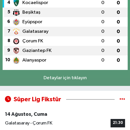
4
Kocaelispor
0
0
5
Beşiktaş
0
0
6
Eyüpspor
0
0
7
Galatasaray
0
0
8
Çorum FK
0
0
9
Gaziantep FK
0
0
10
Alanyaspor
0
0
Detaylar için tıklayın
Süper Lig Fikstür
14 Ağustos, Cuma
Galatasaray - Çorum FK
21:30