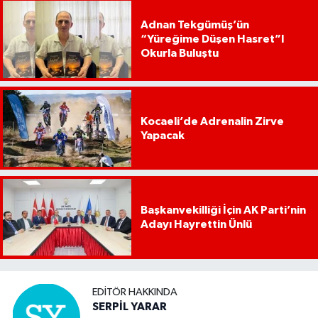
Adnan Tekgümüş’ün
“Yüreğime Düşen Hasret”I
Okurla Buluştu
Kocaeli’de Adrenalin Zirve
Yapacak
Başkanvekilliği İçin AK Parti’nin
Adayı Hayrettin Ünlü
EDITÖR HAKKINDA
SERPİL YARAR