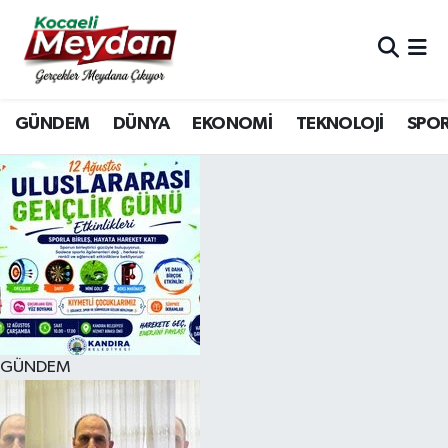
Nöbetçi Eczaneler
GÜNDEM
DÜNYA
EKONOMİ
TEKNOLOJİ
SPO
Hava Durumu
Trafik Durumu
Süper Lig Puan Durumu ve Fikstür
Tüm Manşetler
Son Dakika Haberleri
GÜNDEM
Haber Arşivi