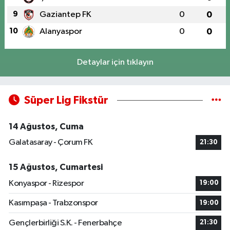
9
Gaziantep FK
0
0
10
Alanyaspor
0
0
Detaylar için tıklayın
Süper Lig Fikstür
14 Ağustos, Cuma
Galatasaray - Çorum FK
21:30
15 Ağustos, Cumartesi
Konyaspor - Rizespor
19:00
Kasımpaşa - Trabzonspor
19:00
Gençlerbirliği S.K. - Fenerbahçe
21:30