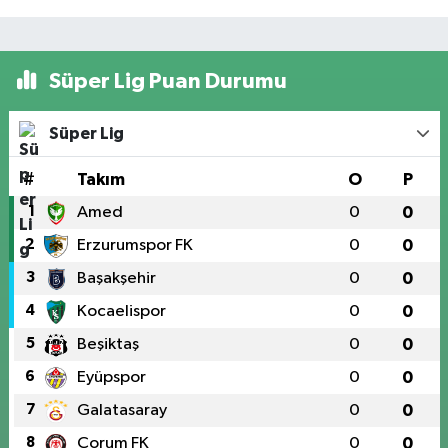
Süper Lig Puan Durumu
Süper Lig
#
Takım
O
P
1
Amed
0
0
2
Erzurumspor FK
0
0
3
Başakşehir
0
0
4
Kocaelispor
0
0
5
Beşiktaş
0
0
6
Eyüpspor
0
0
7
Galatasaray
0
0
8
Çorum FK
0
0