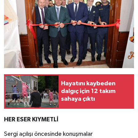
Hayatını kaybeden
dalgıç için 12 takım
sahaya çıktı
HER ESER KIYMETLİ
Sergi açılışı öncesinde konuşmalar