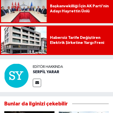
Başkanvekilliği İçin AK Parti’nin
Adayı Hayrettin Ünlü
Habersiz Tarife Değiştiren
Elektrik Şirketine Yargı Freni
EDITÖR HAKKINDA
SERPİL YARAR
Bunlar da ilginizi çekebilir