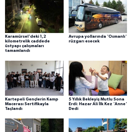
Karamürsel'deki 1,2
Avrupa yollarında 'Osmanlı'
kilometrelik caddede
rüzgarı esecek
üstyapı çalışmaları
tamamlandı
Kartepeli Gençlerin Kamp
5 Yıllık Bekleyiş Mutlu Sona
Macerası Sertifikayla
Erdi: Hazar Ali İlk Kez 'Anne'
Taçlandı
Dedi