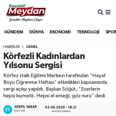
Nöbetçi Eczaneler
GÜNDEM
DÜNYA
EKONOMİ
TEKNOLOJİ
SPO
Hava Durumu
Trafik Durumu
HABERLER
GENEL
Körfezli Kadınlardan
Süper Lig Puan Durumu ve Fikstür
Yılsonu Sergisi
Tüm Manşetler
Körfez Halk Eğitimi Merkezi tarafından “Hayat
Boyu Öğrenme Haftası” etkinlikleri kapsamında
Son Dakika Haberleri
sergi açılışı yapıldı. Başkan Söğüt, “Eserlerin
hepsi kıymetli. Hepsi el emeği, göz nuru” dedi
Haber Arşivi
SERPİL YARAR
03.06.2026 - 18:21
EDITÖR
YAYINLANMA