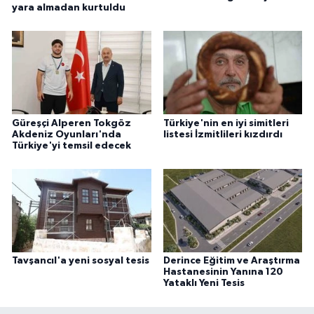
yara almadan kurtuldu
Güreşçi Alperen Tokgöz
Türkiye'nin en iyi simitleri
Akdeniz Oyunları'nda
listesi İzmitlileri kızdırdı
Türkiye'yi temsil edecek
Tavşancıl'a yeni sosyal tesis
Derince Eğitim ve Araştırma
Hastanesinin Yanına 120
Yataklı Yeni Tesis