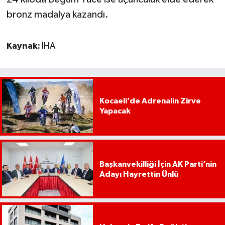
bronz madalya kazandı.
Kaynak:
İHA
Kocaeli’de Adrenalin Zirve
Yapacak
Başkanvekilliği İçin AK Parti’nin
Adayı Hayrettin Ünlü