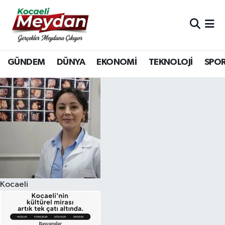
Nöbetçi Eczaneler
GÜNDEM
DÜNYA
EKONOMİ
TEKNOLOJİ
SPO
Hava Durumu
Trafik Durumu
Süper Lig Puan Durumu ve Fikstür
Tüm Manşetler
Son Dakika Haberleri
Kocaeli
Haber Arşivi