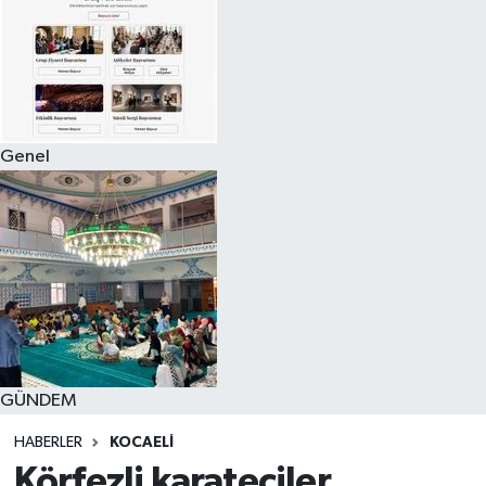
Genel
GÜNDEM
HABERLER
KOCAELI
Körfezli karateciler