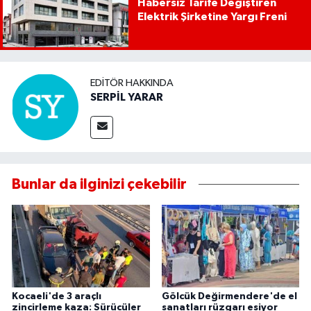
Habersiz Tarife Değiştiren
Elektrik Şirketine Yargı Freni
EDITÖR HAKKINDA
SERPİL YARAR
Bunlar da ilginizi çekebilir
Kocaeli'de 3 araçlı
Gölcük Değirmendere'de el
zincirleme kaza: Sürücüler
sanatları rüzgarı esiyor