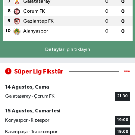
7
Galatasaray
0
0
8
Çorum FK
0
0
9
Gaziantep FK
0
0
10
Alanyaspor
0
0
Detaylar için tıklayın
Süper Lig Fikstür
14 Ağustos, Cuma
Galatasaray - Çorum FK
21:30
15 Ağustos, Cumartesi
Konyaspor - Rizespor
19:00
Kasımpaşa - Trabzonspor
19:00