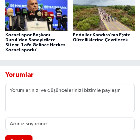
Kocaelispor Başkanı
Pedallar Kandıra’nın Eşsiz
Durul'dan Sanayicilere
Güzelliklerine Çevrilecek
Sitem: 'Lafa Gelince Herkes
Kocaelisporlu'
Yorumlar