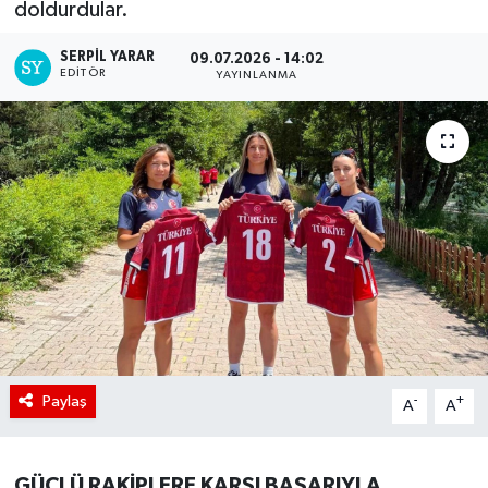
doldurdular.
SERPİL YARAR
09.07.2026 - 14:02
EDITÖR
YAYINLANMA
Paylaş
-
+
A
A
GÜÇLÜ RAKİPLERE KARŞI BAŞARIYLA