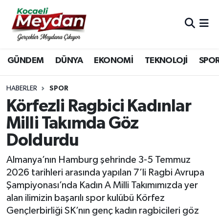
Nöbetçi Eczaneler
GÜNDEM
DÜNYA
EKONOMİ
TEKNOLOJİ
SPO
Hava Durumu
Trafik Durumu
HABERLER
SPOR
Körfezli Ragbici Kadınlar
Süper Lig Puan Durumu ve Fikstür
Milli Takımda Göz
Doldurdu
Tüm Manşetler
Almanya’nın Hamburg şehrinde 3-5 Temmuz
Son Dakika Haberleri
2026 tarihleri arasında yapılan 7’li Ragbi Avrupa
Şampiyonası’nda Kadın A Milli Takımımızda yer
Haber Arşivi
alan ilimizin başarılı spor kulübü Körfez
Gençlerbirliği SK’nın genç kadın ragbicileri göz