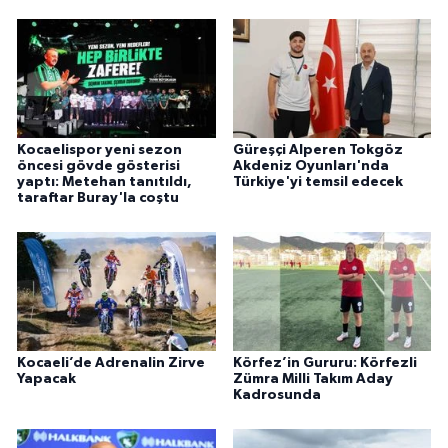
Kocaelispor yeni sezon
Güreşçi Alperen Tokgöz
öncesi gövde gösterisi
Akdeniz Oyunları'nda
yaptı: Metehan tanıtıldı,
Türkiye'yi temsil edecek
taraftar Buray'la coştu
Kocaeli’de Adrenalin Zirve
Körfez’in Gururu: Körfezli
Yapacak
Zümra Milli Takım Aday
Kadrosunda