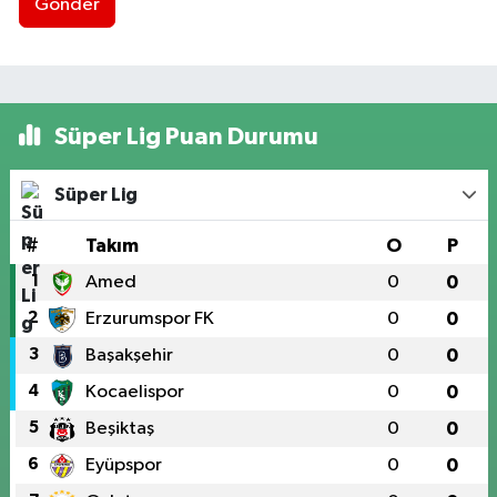
Gönder
Süper Lig Puan Durumu
Süper Lig
#
Takım
O
P
1
Amed
0
0
2
Erzurumspor FK
0
0
3
Başakşehir
0
0
4
Kocaelispor
0
0
5
Beşiktaş
0
0
6
Eyüpspor
0
0