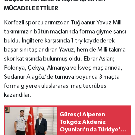
MÜCADELE ETTİLER
Körfezli sporcularımızdan Tuğbanur Yavuz Milli
takımımızın bütün maçlarında forma giyme şansı
buldu. İngiltere karşısında 1 try kaydederek
başarısını taçlandıran Yavuz, hem de Milli takıma
skor katkısında bulunmuş oldu. Ebrar Aslan;
Polonya, Çekya, Almanya ve İsveç maçlarında,
Sedanur Alagöz’de turnuva boyunca 3 maçta
forma giyerek uluslararası maç tecrübesi
kazandılar.
Güreşçi Alperen
Tokgöz Akdeniz
Oyunları'nda Türkiye'yi