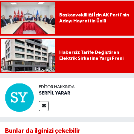
Başkanvekilliği İçin AK Parti’nin
Adayı Hayrettin Ünlü
Habersiz Tarife Değiştiren
Elektrik Şirketine Yargı Freni
EDITÖR HAKKINDA
SERPİL YARAR
Bunlar da ilginizi çekebilir