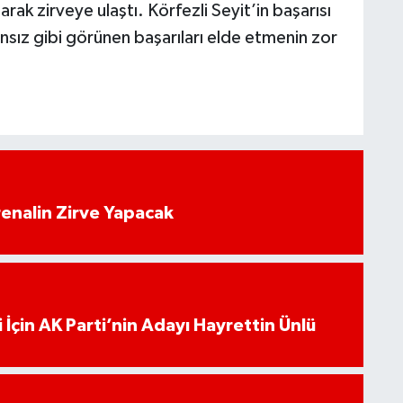
rak zirveye ulaştı. Körfezli Seyit’in başarısı
ansız gibi görünen başarıları elde etmenin zor
enalin Zirve Yapacak
 İçin AK Parti’nin Adayı Hayrettin Ünlü