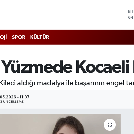
DO
47
EU
55
ST
OJİ
SPOR
KÜLTÜR
64
GR
65
Bİ
t Yüzmede Kocaeli 
13
BI
64
Kileci aldığı madalya ile başarının engel t
.05.2026 - 11:37
GÜNCELLEME