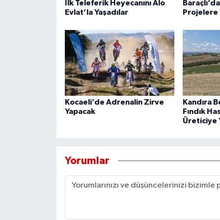
İlk Teleferik Heyecanını Alo
Baraçlı’d
Evlat’la Yaşadılar
Projelere 
Kocaeli’de Adrenalin Zirve
Kandıra B
Yapacak
Fındık Ha
Üreticiye 
Yorumlar