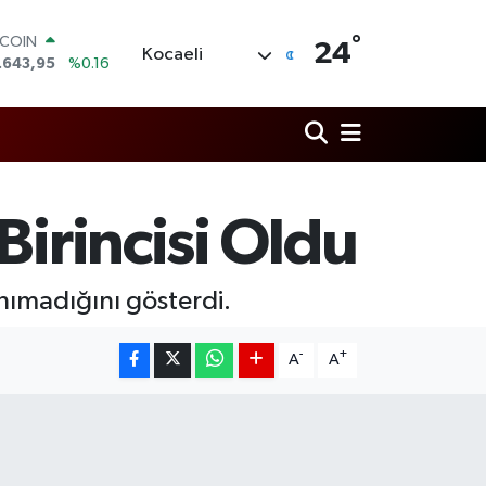
°
LAR
24
Kocaeli
,6704
%0
RO
,0406
%-0.08
ERLİN
,2143
%0
AM ALTIN
00.87
%0.12
ST100
Birincisi Oldu
.799
%70
TCOIN
.643,95
%0.16
anımadığını gösterdi.
-
+
A
A