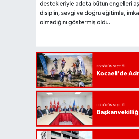
destekleriyle adeta bütün engelleri aşa
disiplin, sevgi ve doğru eğitimle, imk
olmadığını göstermiş oldu.
EDITÖRÜN SEÇTIĞI
Kocaeli’de Adr
EDITÖRÜN SEÇTIĞI
Başkanvekilliği