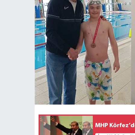
MHP Körfez’d