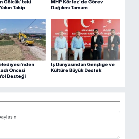
an Gölcük’teki
MHP Körfez’de Görev
Yakın Takip
Dağılımı Tamam
elediyesi’nden
İş Dünyasından Gençliğe ve
sadı Öncesi
Kültüre Büyük Destek
Yol Desteği