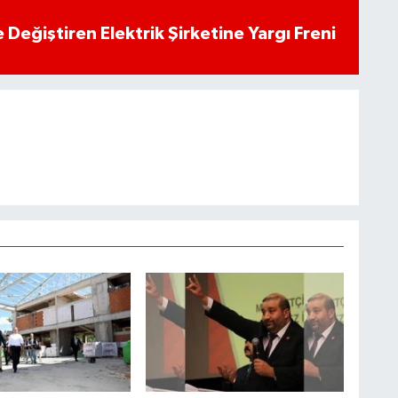
 Değiştiren Elektrik Şirketine Yargı Freni