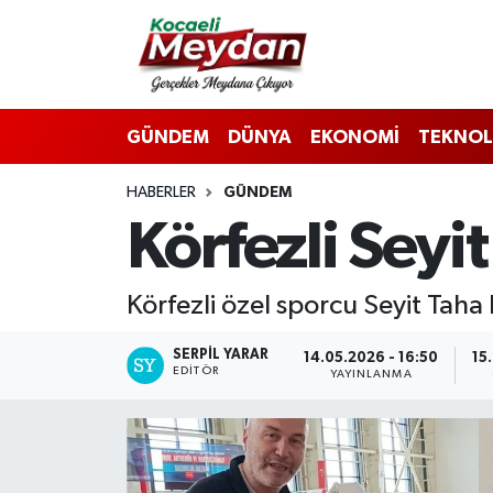
Nöbetçi Eczaneler
GÜNDEM
DÜNYA
EKONOMİ
TEKNOL
Hava Durumu
HABERLER
GÜNDEM
Trafik Durumu
Körfezli Seyi
Süper Lig Puan Durumu ve Fikstür
Körfezli özel sporcu Seyit Taha 
Tüm Manşetler
SERPİL YARAR
14.05.2026 - 16:50
15
Son Dakika Haberleri
EDITÖR
YAYINLANMA
Haber Arşivi