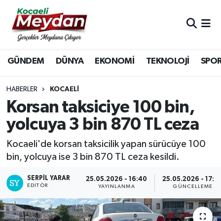
Nöbetçi Eczaneler
GÜNDEM
DÜNYA
EKONOMİ
TEKNOLOJİ
SPO
Hava Durumu
Trafik Durumu
HABERLER
KOCAELI
Korsan taksiciye 100 bin,
Süper Lig Puan Durumu ve Fikstür
yolcuya 3 bin 870 TL ceza
Tüm Manşetler
Kocaeli'de korsan taksicilik yapan sürücüye 100
bin, yolcuya ise 3 bin 870 TL ceza kesildi.
Son Dakika Haberleri
SERPİL YARAR
25.05.2026 - 16:40
25.05.2026 - 17:0
EDITÖR
Haber Arşivi
YAYINLANMA
GÜNCELLEME