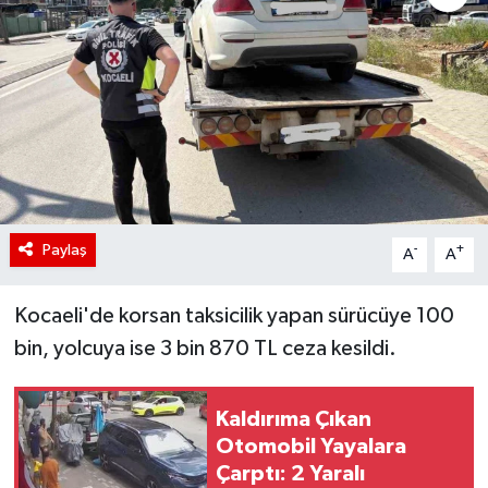
Paylaş
-
+
A
A
Kocaeli'de korsan taksicilik yapan sürücüye 100
bin, yolcuya ise 3 bin 870 TL ceza kesildi.
Kaldırıma Çıkan
Otomobil Yayalara
Çarptı: 2 Yaralı