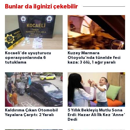
Bunlar da ilginizi çekebilir
Kocaeli'de uyuşturucu
Kuzey Marmara
operasyonlarında 6
Otoyolu'nda tünelde feci
tutuklama
kaza: 3 ölü, 1 ağır yaralı
Kaldırıma Çıkan Otomobil
5 Yıllık Bekleyiş Mutlu Sona
Yayalara Çarptı: 2 Yaralı
Erdi: Hazar Ali İlk Kez 'Anne'
Dedi