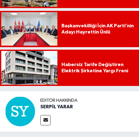
Başkanvekilliği İçin AK Parti’nin
Adayı Hayrettin Ünlü
Habersiz Tarife Değiştiren
Elektrik Şirketine Yargı Freni
EDITÖR HAKKINDA
SERPİL YARAR