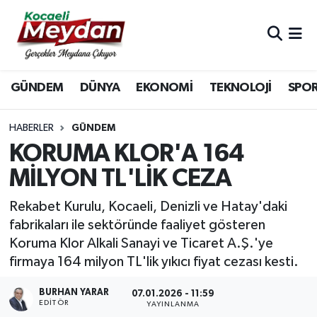
Nöbetçi Eczaneler
GÜNDEM
DÜNYA
EKONOMİ
TEKNOLOJİ
SPO
Hava Durumu
Trafik Durumu
HABERLER
GÜNDEM
KORUMA KLOR'A 164
Süper Lig Puan Durumu ve Fikstür
MİLYON TL'LİK CEZA
Tüm Manşetler
Rekabet Kurulu, Kocaeli, Denizli ve Hatay'daki
fabrikaları ile sektöründe faaliyet gösteren
Son Dakika Haberleri
Koruma Klor Alkali Sanayi ve Ticaret A.Ş.'ye
firmaya 164 milyon TL'lik yıkıcı fiyat cezası kesti.
Haber Arşivi
BURHAN YARAR
07.01.2026 - 11:59
EDITÖR
YAYINLANMA