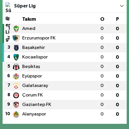
Süper Lig
#
Takım
O
P
1
Amed
0
0
2
Erzurumspor FK
0
0
3
Başakşehir
0
0
4
Kocaelispor
0
0
5
Beşiktaş
0
0
6
Eyüpspor
0
0
7
Galatasaray
0
0
8
Çorum FK
0
0
9
Gaziantep FK
0
0
10
Alanyaspor
0
0