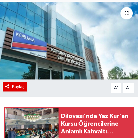
Paylaş
-
+
A
A
Dilovası'nda Yaz Kur'an
Kursu Öğrencilerine
Anlamlı Kahvaltı