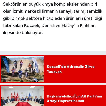
Sektörün en büyük kimya komplekslerinden biri
olan İzmit merkezli firmanın sanayi, tarım, temizlik
gibi bir çok sektöre hitap eden ürünlerin üretildiği
fabrikaları Kocaeli, Denizli ve Hatay'ın Kırıkhan
ilçesinde bulunuyor.
Kocaeli’de Adrenalin Zirve
Yapacak
Başkanvekilliği İçin AK Parti’nin
Adayı Hayrettin Ünlü