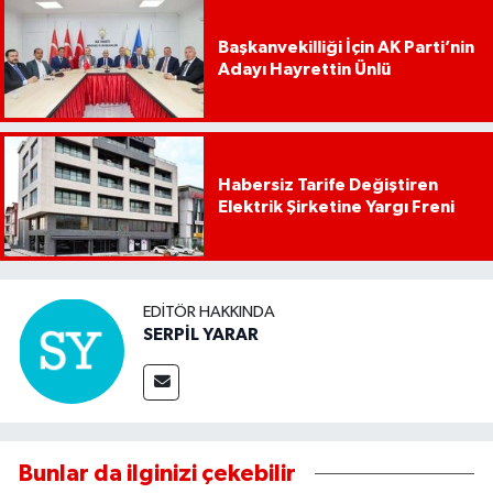
Başkanvekilliği İçin AK Parti’nin
Adayı Hayrettin Ünlü
Habersiz Tarife Değiştiren
Elektrik Şirketine Yargı Freni
EDITÖR HAKKINDA
SERPİL YARAR
Bunlar da ilginizi çekebilir