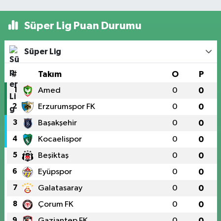
Süper Lig Puan Durumu
Süper Lig
#
Takım
O
P
1
Amed
0
0
2
Erzurumspor FK
0
0
3
Başakşehir
0
0
4
Kocaelispor
0
0
5
Beşiktaş
0
0
6
Eyüpspor
0
0
7
Galatasaray
0
0
8
Çorum FK
0
0
9
Gaziantep FK
0
0