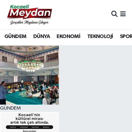
Nöbetçi Eczaneler
GÜNDEM
DÜNYA
EKONOMİ
TEKNOLOJİ
SPO
Hava Durumu
Trafik Durumu
Süper Lig Puan Durumu ve Fikstür
Tüm Manşetler
Son Dakika Haberleri
GÜNDEM
Haber Arşivi