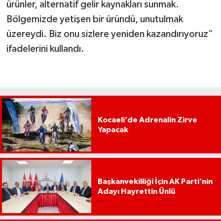
ürünler, alternatif gelir kaynakları sunmak.
Bölgemizde yetişen bir üründü, unutulmak
üzereydi. Biz onu sizlere yeniden kazandırıyoruz”
ifadelerini kullandı.
Kocaeli’de Adrenalin Zirve
Yapacak
Başkanvekilliği İçin AK Parti’nin
Adayı Hayrettin Ünlü