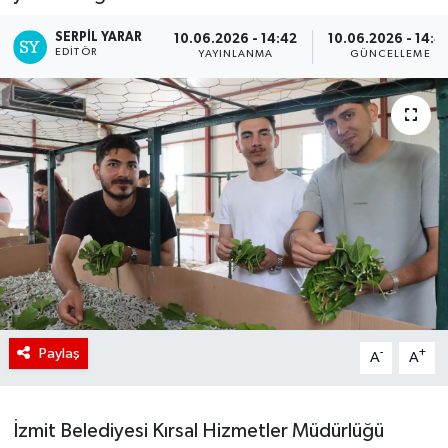
SERPİL YARAR
10.06.2026 - 14:42
10.06.2026 - 14:4
EDITÖR
YAYINLANMA
GÜNCELLEME
Paylaş
-
+
A
A
İzmit Belediyesi Kırsal Hizmetler Müdürlüğü