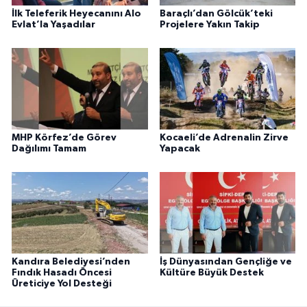
İlk Teleferik Heyecanını Alo
Baraçlı’dan Gölcük’teki
Evlat’la Yaşadılar
Projelere Yakın Takip
MHP Körfez’de Görev
Kocaeli’de Adrenalin Zirve
Dağılımı Tamam
Yapacak
Kandıra Belediyesi’nden
İş Dünyasından Gençliğe ve
Fındık Hasadı Öncesi
Kültüre Büyük Destek
Üreticiye Yol Desteği