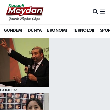
Nöbetçi Eczaneler
GÜNDEM
DÜNYA
EKONOMİ
TEKNOLOJİ
SPO
Hava Durumu
Trafik Durumu
Süper Lig Puan Durumu ve Fikstür
Tüm Manşetler
Son Dakika Haberleri
GÜNDEM
Haber Arşivi