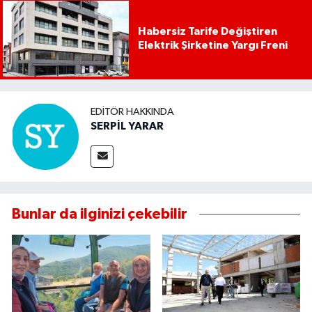
Habersiz Tarife Değiştiren
Elektrik Şirketine Yargı Freni
EDITÖR HAKKINDA
SERPİL YARAR
Bunlar da ilginizi çekebilir