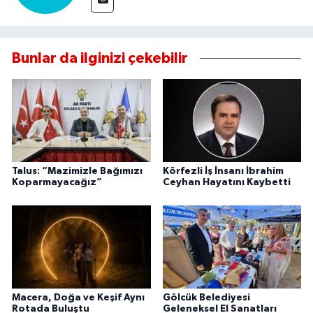
Bunlar da ilginizi çekebilir
Talus: “Mazimizle Bağımızı
Körfezli İş İnsanı İbrahim
Koparmayacağız”
Ceyhan Hayatını Kaybetti
Macera, Doğa ve Keşif Aynı
Gölcük Belediyesi
Rotada Buluştu
Geleneksel El Sanatları