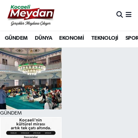
Nöbetçi Eczaneler
GÜNDEM
DÜNYA
EKONOMİ
TEKNOLOJİ
SPO
Hava Durumu
Trafik Durumu
Süper Lig Puan Durumu ve Fikstür
Tüm Manşetler
Son Dakika Haberleri
GÜNDEM
Haber Arşivi