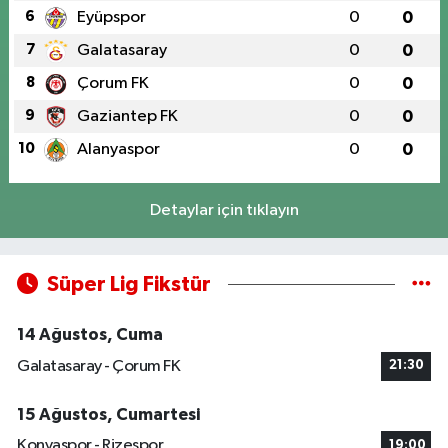
6
Eyüpspor
0
0
7
Galatasaray
0
0
8
Çorum FK
0
0
9
Gaziantep FK
0
0
10
Alanyaspor
0
0
Detaylar için tıklayın
Süper Lig Fikstür
14 Ağustos, Cuma
Galatasaray - Çorum FK
21:30
15 Ağustos, Cumartesi
Konyaspor - Rizespor
19:00