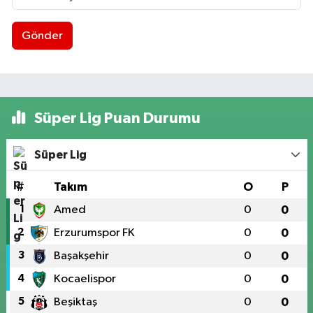
Gönder
Süper Lig Puan Durumu
Süper Lig
#
Takım
O
P
1
Amed
0
0
2
Erzurumspor FK
0
0
3
Başakşehir
0
0
4
Kocaelispor
0
0
5
Beşiktaş
0
0