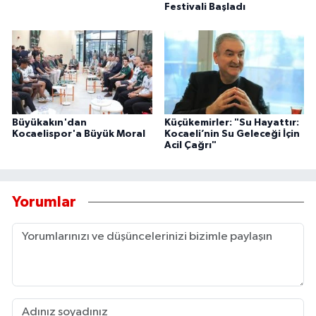
Festivali Başladı
Büyükakın'dan
Küçükemirler: "Su Hayattır:
Kocaelispor'a Büyük Moral
Kocaeli’nin Su Geleceği İçin
Acil Çağrı"
Yorumlar