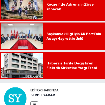
Kocaeli’de Adrenalin Zirve
Yapacak
Başkanvekilliği İçin AK Parti’nin
Adayı Hayrettin Ünlü
Habersiz Tarife Değiştiren
Elektrik Şirketine Yargı Freni
EDITÖR HAKKINDA
SERPİL YARAR